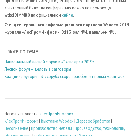
Продлится Wodex-2019 до 6 декабря 2019 г. Получить бесплатный
электронный билет на конференцию можно по промокоду
wdx19iMMRO
на официальном
сайте
.
Стенд генерального информационного партнера Woodex-2019,
журнала «ЛесПромИнформ»: D113, зал №4, павильон №1.
Также по теме:
Национальный лесной форум и «Эксподрев 2019»
Лесной форум – деловые разговоры
Владимир Буторин: «Лесоруб» скоро приобретет новый масштаб»
Источник новости:
«ЛесПромИнформ»
«ЛесПромИнформ»
|
Выставка Woodex
|
Деревообработка
|
Лесопиление
|
Производство мебели
|
Производство, технологии,
оборудование
|
События, мероприятия
|
Москва