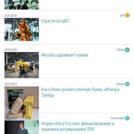
23.03.2026
ЦБП
Страсти по ЦБП
23.03.2026
События
Woodex удваивает усилия
28.11.2025
Развитие
Как в Коми делают клееную балку. «Фанера
Трейд»
28.11.2025
Регион номера
Форум «Леса России»: финансирование и
правовое регулирование ЛПК