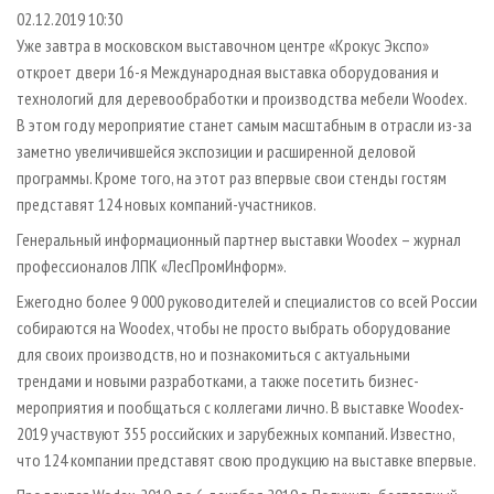
СУШКА ДРЕВЕСИНЫ
ПЕРСОНЫ
КОНТАКТЫ
РЕКЛАМА
02.12.2019 10:30
Уже завтра в московском выставочном центре «Крокус Экспо»
ПРОИЗВОДСТВО ДРЕВЕСНЫХ ПЛИТ
МОБИЛЬНЫЕ ВЫСТАВКИ
РЕКЛАМА НА САЙТЕ
откроет двери 16-я Международная выставка оборудования и
ДЕРЕВЯННОЕ ДОМОСТРОЕНИЕ
ОФИЦИАЛЬНЫЕ ДЕЛЕГАЦИИ
технологий для деревообработки и производства мебели Woodex.
ПРОИЗВОДСТВО МЕБЕЛИ
В этом году мероприятие станет самым масштабным в отрасли из-за
ПРИОРИТЕТНЫЕ ИНВЕСТПРОЕКТЫ
заметно увеличившейся экспозиции и расширенной деловой
БИОЭНЕРГЕТИКА
RUSSIAN FORESTRY REVIEW
программы. Кроме того, на этот раз впервые свои стенды гостям
ЦБП
ГАЗЕТА ЛЕСПРОМФОРУМ
представят 124 новых компаний-участников.
ИНСТРУМЕНТ И МАТЕРИАЛЫ
БИБЛИОТЕКА СПЕЦИАЛИСТА
Генеральный информационный партнер выставки Woodex – журнал
профессионалов ЛПК «ЛесПромИнформ».
Ежегодно более 9 000 руководителей и специалистов со всей России
собираются на Woodex, чтобы не просто выбрать оборудование
для своих производств, но и познакомиться с актуальными
трендами и новыми разработками, а также посетить бизнес-
мероприятия и пообщаться с коллегами лично. В выставке Woodex-
2019 участвуют 355 российских и зарубежных компаний. Известно,
что 124 компании представят свою продукцию на выставке впервые.