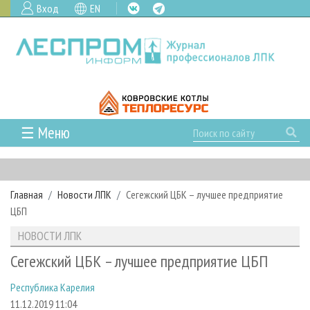
Вход
EN
☰ Меню
ГЛАВНАЯ
РУБРИКИ И ТЕМЫ
Главная
Новости ЛПК
Сегежский ЦБК – лучшее предприятие
РУБРИКИ ЖУРНАЛА
НОВОСТИ
ЦБП
ЛЕСНОЕ ХОЗЯЙСТВО
КАЛЕНДАРЬ СОБЫТИЙ
ПРОЕКТЫ ЛПИ
НОВОСТИ ЛПК
ЛЕСОЗАГОТОВКА
НОВОСТИ ЛПК
АНАЛИТИКА
АРХИВ
Сегежский ЦБК – лучшее предприятие ЦБП
ЛЕСОПИЛЕНИЕ
НОВОСТИ ЖУРНАЛА
ПРЕДПРИЯТИЯ ЛПК
АРХИВ ЖУРНАЛОВ
О ЖУРНАЛЕ
Республика Карелия
ДЕРЕВООБРАБОТКА
НОВОСТИ КОМПАНИЙ
ЛЕСНЫЕ РЕГИОНЫ РОССИИ
СТАТЬИ
ПОДПИСКА
РЕКЛАМОДАТЕЛЯМ
11.12.2019 11:04