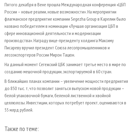
СУШКА ДРЕВЕСИНЫ
ПЕРСОНЫ
Пятого декабря в Вене прошла Международная конференция «ЦБП
КОНТАКТЫ
РЕКЛАМА
России – новые реалии, новые возможности». На мероприятии
ПРОИЗВОДСТВО ДРЕВЕСНЫХ ПЛИТ
МОБИЛЬНЫЕ ВЫСТАВКИ
РЕКЛАМА НА САЙТЕ
флагманское предприятие компании Segezha Group в Карелии было
ДЕРЕВЯННОЕ ДОМОСТРОЕНИЕ
ОФИЦИАЛЬНЫЕ ДЕЛЕГАЦИИ
названо победителем в номинации «Лучшая организация ЦБП в
сфере инновационной деятельности и модернизации
ПРОИЗВОДСТВО МЕБЕЛИ
ПРИОРИТЕТНЫЕ ИНВЕСТПРОЕКТЫ
производства». Награду вице-президенту холдинга Максиму
БИОЭНЕРГЕТИКА
RUSSIAN FORESTRY REVIEW
Писареву вручил президент Союза лесопромышленников и
ЦБП
ГАЗЕТА ЛЕСПРОМФОРУМ
лесоэкспортеров России Мирон Тацюн.
ИНСТРУМЕНТ И МАТЕРИАЛЫ
БИБЛИОТЕКА СПЕЦИАЛИСТА
На данный момент Сегежский ЦБК занимает третье место в мире по
созданию мешочной продукции, экспортируемой в 60 стран.
В ближайших планах компании – увеличение мощности предприятия
до 850 тыс. т, что позволит заняться выпуском новой продукции –
белой упаковочной бумаги, беленой лиственной и хвойной
целлюлозы. Инвестиции, которых потребует проект, оцениваются в
55 млрд рублей.
Также по теме: