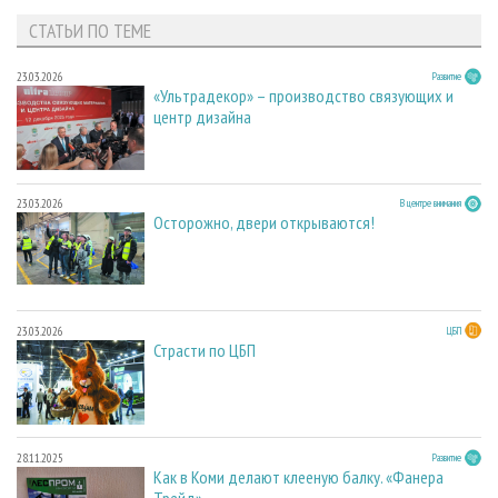
СТАТЬИ ПО ТЕМЕ
23.03.2026
Развитие
«Ультрадекор» – производство связующих и
центр дизайна
23.03.2026
В центре внимания
Осторожно, двери открываются!
23.03.2026
ЦБП
Страсти по ЦБП
28.11.2025
Развитие
Как в Коми делают клееную балку. «Фанера
Трейд»