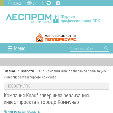
Вход
EN
☰ Меню
ГЛАВНАЯ
РУБРИКИ И ТЕМЫ
Главная
Новости ЛПК
Компания Knauf завершила реализацию
РУБРИКИ ЖУРНАЛА
НОВОСТИ
инвестпроекта в городе Коммунар
ЛЕСНОЕ ХОЗЯЙСТВО
КАЛЕНДАРЬ СОБЫТИЙ
ПРОЕКТЫ ЛПИ
НОВОСТИ ЛПК
ЛЕСОЗАГОТОВКА
НОВОСТИ ЛПК
АНАЛИТИКА
АРХИВ
Компания Knauf завершила реализацию
ЛЕСОПИЛЕНИЕ
НОВОСТИ ЖУРНАЛА
ПРЕДПРИЯТИЯ ЛПК
АРХИВ ЖУРНАЛОВ
инвестпроекта в городе Коммунар
О ЖУРНАЛЕ
ДЕРЕВООБРАБОТКА
НОВОСТИ КОМПАНИЙ
ЛЕСНЫЕ РЕГИОНЫ РОССИИ
СТАТЬИ
ПОДПИСКА
РЕКЛАМОДАТЕЛЯМ
Ленинградская область