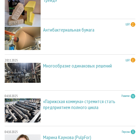
28.11.2025
ЦБП
Антибактериальная бумага
28.11.2025
ЦБП
Многообразие одинаковых решений
04.10.2025
Развитие
«Парижская коммуна» стремится стать
предприятием полного цикла
04.10.2025
Персона
Марина Каунова (PulpFor)