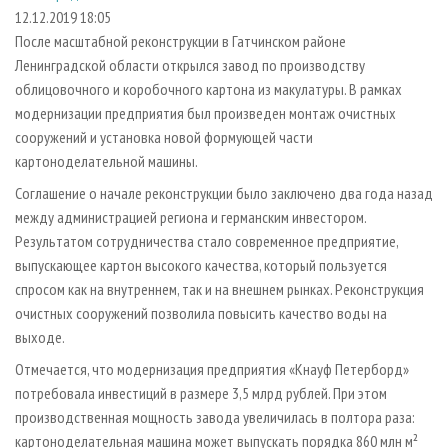
СУШКА ДРЕВЕСИНЫ
ПЕРСОНЫ
КОНТАКТЫ
РЕКЛАМА
12.12.2019 18:05
После масштабной реконструкции в Гатчинском районе
ПРОИЗВОДСТВО ДРЕВЕСНЫХ ПЛИТ
МОБИЛЬНЫЕ ВЫСТАВКИ
РЕКЛАМА НА САЙТЕ
Ленинградской области открылся завод по производству
ДЕРЕВЯННОЕ ДОМОСТРОЕНИЕ
ОФИЦИАЛЬНЫЕ ДЕЛЕГАЦИИ
облицовочного и коробочного картона из макулатуры. В рамках
ПРОИЗВОДСТВО МЕБЕЛИ
модернизации предприятия был произведен монтаж очистных
ПРИОРИТЕТНЫЕ ИНВЕСТПРОЕКТЫ
сооружений и установка новой формующей части
БИОЭНЕРГЕТИКА
RUSSIAN FORESTRY REVIEW
картоноделательной машины.
ЦБП
ГАЗЕТА ЛЕСПРОМФОРУМ
Соглашение о начале реконструкции было заключено два года назад
ИНСТРУМЕНТ И МАТЕРИАЛЫ
БИБЛИОТЕКА СПЕЦИАЛИСТА
между администрацией региона и германским инвестором.
Результатом сотрудничества стало современное предприятие,
выпускающее картон высокого качества, который пользуется
спросом как на внутреннем, так и на внешнем рынках. Реконструкция
очистных сооружений позволила повысить качество воды на
выходе.
Отмечается, что модернизация предприятия «Кнауф Петерборд»
потребовала инвестиций в размере 3,5 млрд рублей. При этом
производственная мощность завода увеличилась в полтора раза:
картоноделательная машина может выпускать порядка 860 млн м²