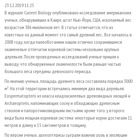
СУШКА ДРЕВЕСИНЫ
ПЕРСОНЫ
КОНТАКТЫ
РЕКЛАМА
23.12.2019 11:25
В журнале Current Biology опубликовано исследование американских
ПРОИЗВОДСТВО ДРЕВЕСНЫХ ПЛИТ
МОБИЛЬНЫЕ ВЫСТАВКИ
РЕКЛАМА НА САЙТЕ
ученых, обнаруживших в Каире, штат Нью-Йорк, США, ископаемый лес
ДЕРЕВЯННОЕ ДОМОСТРОЕНИЕ
ОФИЦИАЛЬНЫЕ ДЕЛЕГАЦИИ
возрастом 386 миллионов лет. В статье отмечается, что из
ПРОИЗВОДСТВО МЕБЕЛИ
известных на данный момент это самый древний лес.. Все началось в
ПРИОРИТЕТНЫЕ ИНВЕСТПРОЕКТЫ
2008 году, когда палеоботаники нашли отлично сохранившиеся
БИОЭНЕРГЕТИКА
RUSSIAN FORESTRY REVIEW
окаменелые отпечатки корневой системы нескольких крупных
ЦБП
ГАЗЕТА ЛЕСПРОМФОРУМ
деревьев. После проведенных исследований ученые пришли к
выводу, что обнаруженные окаменелости были раньше частью
ИНСТРУМЕНТ И МАТЕРИАЛЫ
БИБЛИОТЕКА СПЕЦИАЛИСТА
большого леса середины девонского периода.
По мнению ученых, площадь древнего леса составляла порядка 3000
м². На этой территории встречались минимум два вида деревьев:
Eospermatopteris из класса кладоксилеевых древовидных хвощей и
Archaeopteris, напоминающих сосну и обладающих древесным
стволом и папоротниковидными листьями. кроме того, у второго
вида была мощная корневая система: некоторые корни достигали 11
метров в длину и 15 сантиметров в толщину.
По версии ученых, археоптерисы сыграли важную роль в эволюции