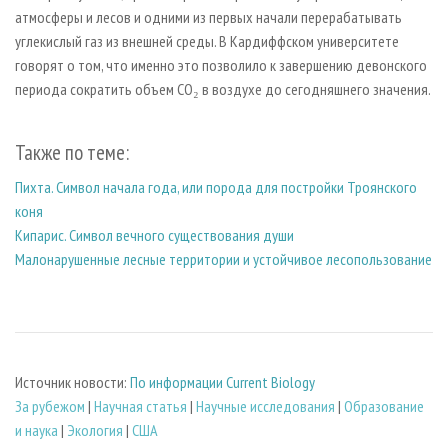
атмосферы и лесов и одними из первых начали перерабатывать
углекислый газ из внешней среды. В Кардиффском университете
говорят о том, что именно это позволило к завершению девонского
периода сократить объем CO₂ в воздухе до сегодняшнего значения.
Также по теме:
Пихта. Символ начала года, или порода для постройки Троянского
коня
Кипарис. Символ вечного существования души
Малонарушенные лесные территории и устойчивое лесопользование
Источник новости:
По информации Current Biology
За рубежом
|
Научная статья
|
Научные исследования
|
Образование
и наука
|
Экология
|
США