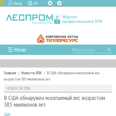
Вход
EN
☰ Меню
ГЛАВНАЯ
РУБРИКИ И ТЕМЫ
Главная
Новости ЛПК
В США обнаружен ископаемый лес
РУБРИКИ ЖУРНАЛА
НОВОСТИ
возрастом 385 миллионов лет
ЛЕСНОЕ ХОЗЯЙСТВО
КАЛЕНДАРЬ СОБЫТИЙ
ПРОЕКТЫ ЛПИ
НОВОСТИ ЛПК
ЛЕСОЗАГОТОВКА
НОВОСТИ ЛПК
АНАЛИТИКА
АРХИВ
В США обнаружен ископаемый лес возрастом
ЛЕСОПИЛЕНИЕ
НОВОСТИ ЖУРНАЛА
ПРЕДПРИЯТИЯ ЛПК
АРХИВ ЖУРНАЛОВ
385 миллионов лет
О ЖУРНАЛЕ
ДЕРЕВООБРАБОТКА
НОВОСТИ КОМПАНИЙ
ЛЕСНЫЕ РЕГИОНЫ РОССИИ
СТАТЬИ
ПОДПИСКА
РЕКЛАМОДАТЕЛЯМ
США