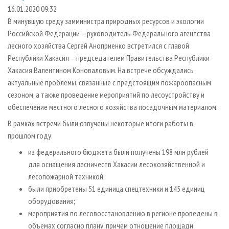
СУШКА ДРЕВЕСИНЫ
ПЕРСОНЫ
КОНТАКТЫ
РЕКЛАМА
16.01.2020 09:32
В минувшую среду замминистра природных ресурсов и экологии
ПРОИЗВОДСТВО ДРЕВЕСНЫХ ПЛИТ
МОБИЛЬНЫЕ ВЫСТАВКИ
РЕКЛАМА НА САЙТЕ
Российской Федерации – руководитель Федерального агентства
ДЕРЕВЯННОЕ ДОМОСТРОЕНИЕ
ОФИЦИАЛЬНЫЕ ДЕЛЕГАЦИИ
лесного хозяйства Сергей Аноприенко встретился с главой
ПРОИЗВОДСТВО МЕБЕЛИ
Республики Хакасия ‒ председателем Правительства Республики
ПРИОРИТЕТНЫЕ ИНВЕСТПРОЕКТЫ
Хакасия Валентином Коноваловым. На встрече обсуждались
БИОЭНЕРГЕТИКА
RUSSIAN FORESTRY REVIEW
актуальные проблемы, связанные с предстоящим пожароопасным
ЦБП
ГАЗЕТА ЛЕСПРОМФОРУМ
сезоном, а также проведение мероприятий по лесоустройству и
обеспечение местного лесного хозяйства посадочным материалом.
ИНСТРУМЕНТ И МАТЕРИАЛЫ
БИБЛИОТЕКА СПЕЦИАЛИСТА
В рамках встречи были озвучены некоторые итоги работы в
прошлом году:
из федерального бюджета были получены 198 млн рублей
для оснащения лесничеств Хакасии лесохозяйственной и
лесопожарной техникой;
были приобретены 51 единица спецтехники и 145 единиц
оборудования;
мероприятия по лесовосстановлению в регионе проведены в
объемах согласно плану, причем отношение площади