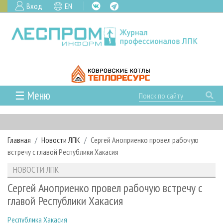
Вход
EN
☰ Меню
ГЛАВНАЯ
РУБРИКИ И ТЕМЫ
Главная
Новости ЛПК
Сергей Аноприенко провел рабочую
РУБРИКИ ЖУРНАЛА
НОВОСТИ
встречу с главой Республики Хакасия
ЛЕСНОЕ ХОЗЯЙСТВО
КАЛЕНДАРЬ СОБЫТИЙ
ПРОЕКТЫ ЛПИ
НОВОСТИ ЛПК
ЛЕСОЗАГОТОВКА
НОВОСТИ ЛПК
АНАЛИТИКА
АРХИВ
Сергей Аноприенко провел рабочую встречу с
ЛЕСОПИЛЕНИЕ
НОВОСТИ ЖУРНАЛА
ПРЕДПРИЯТИЯ ЛПК
АРХИВ ЖУРНАЛОВ
главой Республики Хакасия
О ЖУРНАЛЕ
ДЕРЕВООБРАБОТКА
НОВОСТИ КОМПАНИЙ
ЛЕСНЫЕ РЕГИОНЫ РОССИИ
СТАТЬИ
ПОДПИСКА
РЕКЛАМОДАТЕЛЯМ
Республика Хакасия