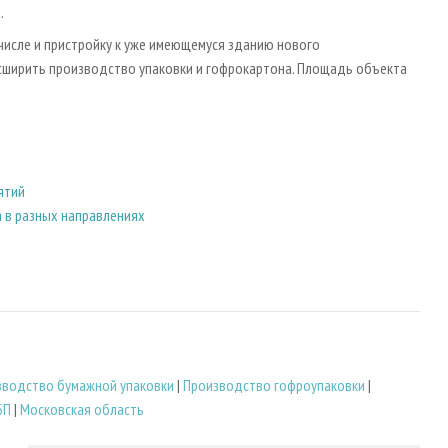
.
числе и пристройку к уже имеющемуся зданию нового
сширить производство упаковки и гофрокартона. Площадь объекта
ятий
в разных направлениях
зводство бумажной упаковки
|
Производство гофроупаковки
|
БП
|
Московская область