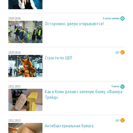
23.03.2026
В центре внимания
Осторожно, двери открываются!
23.03.2026
ЦБП
Страсти по ЦБП
28.11.2025
Развитие
Как в Коми делают клееную балку. «Фанера
Трейд»
28.11.2025
ЦБП
Антибактериальная бумага