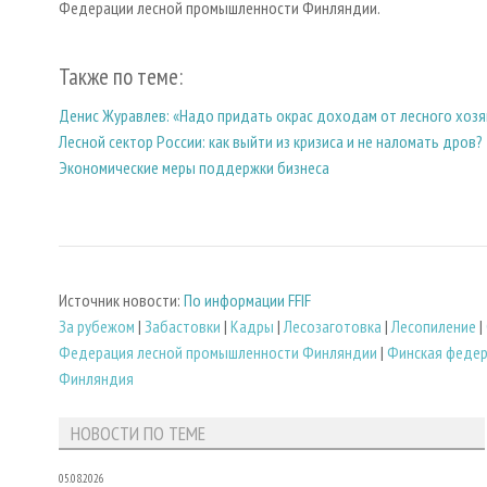
Федерации лесной промышленности Финляндии.
Также по теме:
Денис Журавлев: «Надо придать окрас доходам от лесного хозя
Лесной сектор России: как выйти из кризиса и не наломать дров?
Экономические меры поддержки бизнеса
Источник новости:
По информации FFIF
За рубежом
|
Забастовки
|
Кадры
|
Лесозаготовка
|
Лесопиление
|
Федерация лесной промышленности Финляндии
|
Финская федер
Финляндия
НОВОСТИ ПО ТЕМЕ
05.08.2026