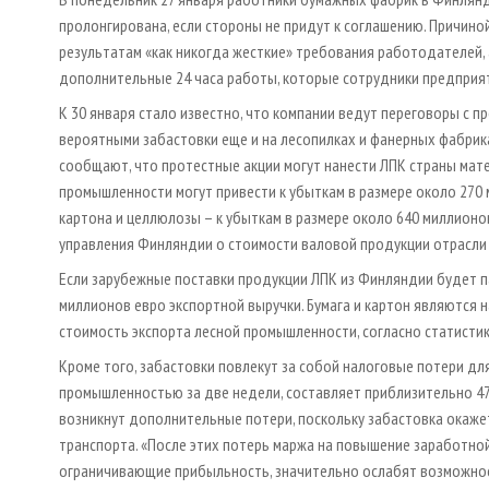
пролонгирована, если стороны не придут к соглашению. Причино
результатам «как никогда жесткие» требования работодателей, 
дополнительные 24 часа работы, которые сотрудники предприят
К 30 января стало известно, что компании ведут переговоры с 
вероятными забастовки еще и на лесопилках и фанерных фабри
сообщают, что протестные акции могут нанести ЛПК страны мате
промышленности могут привести к убыткам в размере около 270 
картона и целлюлозы – к убыткам в размере около 640 миллионо
управления Финляндии о стоимости валовой продукции отрасли 
Если зарубежные поставки продукции ЛПК из Финляндии будет па
миллионов евро экспортной выручки. Бумага и картон являются
стоимость экспорта лесной промышленности, согласно статистик
Кроме того, забастовки повлекут за собой налоговые потери дл
промышленностью за две недели, составляет приблизительно 47
возникнут дополнительные потери, поскольку забастовка окажет
транспорта. «После этих потерь маржа на повышение заработной
ограничивающие прибыльность, значительно ослабят возможнос