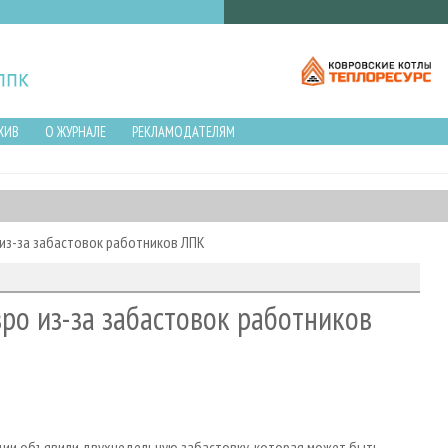
ХИВ
О ЖУРНАЛЕ
РЕКЛАМОДАТЕЛЯМ
из-за забастовок работников ЛПК
ро из-за забастовок работников
дии объявили двухнедельную забастовку, которая может быть