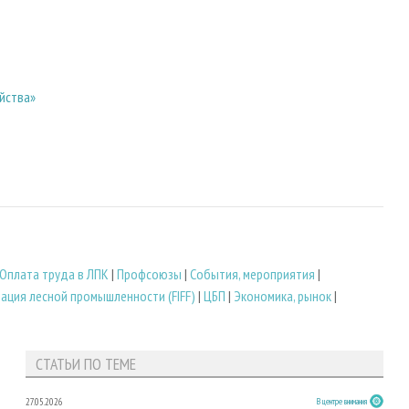
йства»
Оплата труда в ЛПК
|
Профсоюзы
|
События, мероприятия
|
ация лесной промышленности (FIFF)
|
ЦБП
|
Экономика, рынок
|
СТАТЬИ ПО ТЕМЕ
27.05.2026
В центре внимания