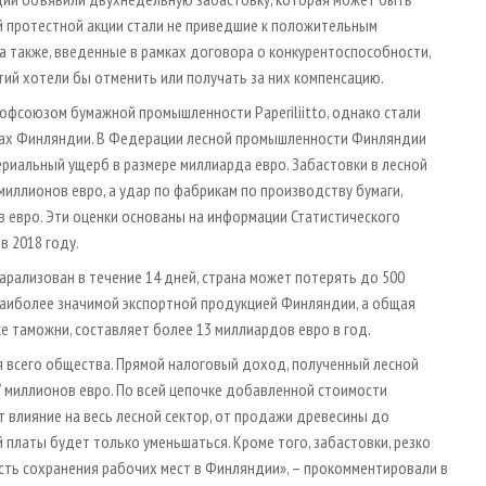
й протестной акции стали не приведшие к положительным
а также, введенные в рамках договора о конкурентоспособности,
ий хотели бы отменить или получать за них компенсацию.
профсоюзом бумажной промышленности Paperiliitto, однако стали
ках Финляндии. В Федерации лесной промышленности Финляндии
риальный ущерб в размере миллиарда евро. Забастовки в лесной
миллионов евро, а удар по фабрикам по производству бумаги,
в евро. Эти оценки основаны на информации Статистического
в 2018 году.
рализован в течение 14 дней, страна может потерять до 500
 наиболее значимой экспортной продукцией Финляндии, а общая
е таможни, составляет более 13 миллиардов евро в год.
я всего общества. Прямой налоговый доход, полученный лесной
 миллионов евро. По всей цепочке добавленной стоимости
 влияние на весь лесной сектор, от продажи древесины до
 платы будет только уменьшаться. Кроме того, забастовки, резко
ть сохранения рабочих мест в Финляндии», – прокомментировали в