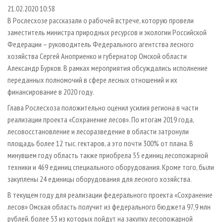
СУШКА ДРЕВЕСИНЫ
ПЕРСОНЫ
КОНТАКТЫ
РЕКЛАМА
21.02.2020 10:58
В Рослесхозе рассказали о рабочей встрече, которую провели
ПРОИЗВОДСТВО ДРЕВЕСНЫХ ПЛИТ
МОБИЛЬНЫЕ ВЫСТАВКИ
РЕКЛАМА НА САЙТЕ
заместитель министра природных ресурсов и экологии Российской
ДЕРЕВЯННОЕ ДОМОСТРОЕНИЕ
ОФИЦИАЛЬНЫЕ ДЕЛЕГАЦИИ
Федерации – руководитель Федерального агентства лесного
ПРОИЗВОДСТВО МЕБЕЛИ
хозяйства Сергей Аноприенко и губернатор Омской области
ПРИОРИТЕТНЫЕ ИНВЕСТПРОЕКТЫ
Александр Бурков. В рамках мероприятия обсуждались исполнение
БИОЭНЕРГЕТИКА
RUSSIAN FORESTRY REVIEW
переданных полномочий в сфере лесных отношений и их
ЦБП
ГАЗЕТА ЛЕСПРОМФОРУМ
финансирование в 2020 году.
ИНСТРУМЕНТ И МАТЕРИАЛЫ
БИБЛИОТЕКА СПЕЦИАЛИСТА
Глава Рослесхоза положительно оценил усилия региона в части
реализации проекта «Сохранение лесов». По итогам 2019 года,
лесовосстановление и лесоразведение в области затронули
площадь более 12 тыс. гектаров, а это почти 300% от плана. В
минувшем году область также приобрела 55 единиц лесопожарной
техники и 469 единиц специального оборудования. Кроме того, были
закуплены 24 единицы оборудования для лесного хозяйства.
В текущем году для реализации федерального проекта «Сохранение
лесов» Омская область получит из федерального бюджета 97,9 млн
рублей, более 53 из которых пойдут на закупку лесопожарной