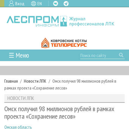
Вход
EN
☰ Меню
ГЛАВНАЯ
РУБРИКИ И ТЕМЫ
Главная
Новости ЛПК
Омск получил 98 миллионов рублей в
РУБРИКИ ЖУРНАЛА
НОВОСТИ
рамках проекта «Сохранение лесов»
ЛЕСНОЕ ХОЗЯЙСТВО
КАЛЕНДАРЬ СОБЫТИЙ
ПРОЕКТЫ ЛПИ
НОВОСТИ ЛПК
ЛЕСОЗАГОТОВКА
НОВОСТИ ЛПК
АНАЛИТИКА
АРХИВ
Омск получил 98 миллионов рублей в рамках
ЛЕСОПИЛЕНИЕ
НОВОСТИ ЖУРНАЛА
ПРЕДПРИЯТИЯ ЛПК
АРХИВ ЖУРНАЛОВ
проекта «Сохранение лесов»
О ЖУРНАЛЕ
ДЕРЕВООБРАБОТКА
НОВОСТИ КОМПАНИЙ
ЛЕСНЫЕ РЕГИОНЫ РОССИИ
СТАТЬИ
ПОДПИСКА
РЕКЛАМОДАТЕЛЯМ
Омская область