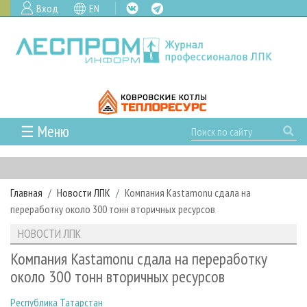
Вход
EN
☰ Меню
ГЛАВНАЯ
РУБРИКИ И ТЕМЫ
Главная
Новости ЛПК
Компания Kastamonu сдала на
РУБРИКИ ЖУРНАЛА
НОВОСТИ
переработку около 300 тонн вторичных ресурсов
ЛЕСНОЕ ХОЗЯЙСТВО
КАЛЕНДАРЬ СОБЫТИЙ
ПРОЕКТЫ ЛПИ
НОВОСТИ ЛПК
ЛЕСОЗАГОТОВКА
НОВОСТИ ЛПК
АНАЛИТИКА
АРХИВ
Компания Kastamonu сдала на переработку
ЛЕСОПИЛЕНИЕ
НОВОСТИ ЖУРНАЛА
ПРЕДПРИЯТИЯ ЛПК
АРХИВ ЖУРНАЛОВ
около 300 тонн вторичных ресурсов
О ЖУРНАЛЕ
ДЕРЕВООБРАБОТКА
НОВОСТИ КОМПАНИЙ
ЛЕСНЫЕ РЕГИОНЫ РОССИИ
СТАТЬИ
ПОДПИСКА
РЕКЛАМОДАТЕЛЯМ
Республика Татарстан