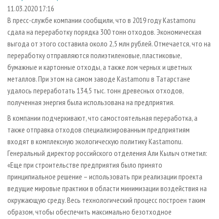
СУШКА ДРЕВЕСИНЫ
ПЕРСОНЫ
КОНТАКТЫ
РЕКЛАМА
11.03.2020 17:16
В пресс-службе компании сообщили, что в 2019 году Kastamonu
ПРОИЗВОДСТВО ДРЕВЕСНЫХ ПЛИТ
МОБИЛЬНЫЕ ВЫСТАВКИ
РЕКЛАМА НА САЙТЕ
сдала на переработку порядка 300 тонн отходов. Экономическая
ДЕРЕВЯННОЕ ДОМОСТРОЕНИЕ
ОФИЦИАЛЬНЫЕ ДЕЛЕГАЦИИ
выгода от этого составила около 2,5 млн рублей. Отмечается, что на
ПРОИЗВОДСТВО МЕБЕЛИ
переработку отправляются полиэтиленовые, пластиковые,
ПРИОРИТЕТНЫЕ ИНВЕСТПРОЕКТЫ
бумажные и картонные отходы, а также лом черных и цветных
БИОЭНЕРГЕТИКА
RUSSIAN FORESTRY REVIEW
металлов. При этом на самом заводе Kastamonu в Татарстане
ЦБП
ГАЗЕТА ЛЕСПРОМФОРУМ
удалось переработать 134,5 тыс. тонн древесных отходов,
полученная энергия была использована на предприятия.
ИНСТРУМЕНТ И МАТЕРИАЛЫ
БИБЛИОТЕКА СПЕЦИАЛИСТА
В компании подчеркивают, что самостоятельная переработка, а
также отправка отходов специализированным предприятиям
входят в комплексную экологическую политику Kastamonu.
Генеральный директор российского отделения Али Кылыч отметил:
«Еще при строительстве предприятия было принято
принципиальное решение – использовать при реализации проекта
ведущие мировые практики в области минимизации воздействия на
окружающую среду. Весь технологический процесс построен таким
образом, чтобы обеспечить максимально безотходное