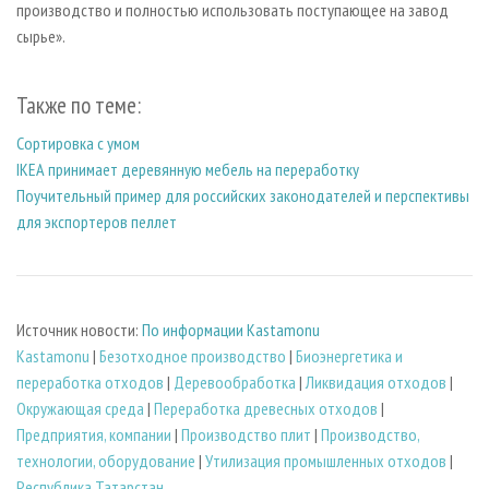
производство и полностью использовать поступающее на завод
сырье».
Также по теме:
Сортировка с умом
IКЕА принимает деревянную мебель на переработку
Поучительный пример для российских законодателей и перспективы
для экспортеров пеллет
Источник новости:
По информации Kastamonu
Kastamonu
|
Безотходное производство
|
Биoэнергетика и
переработка отходов
|
Деревообработка
|
Ликвидация отходов
|
Окружающая среда
|
Переработка древесных отходов
|
Предприятия, компании
|
Производство плит
|
Производство,
технологии, оборудование
|
Утилизация промышленных отходов
|
Республика Татарстан