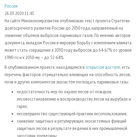
СУШКА ДРЕВЕСИНЫ
ПЕРСОНЫ
КОНТАКТЫ
РЕКЛАМА
Россия
26.03.2020 11:43
ПРОИЗВОДСТВО ДРЕВЕСНЫХ ПЛИТ
МОБИЛЬНЫЕ ВЫСТАВКИ
РЕКЛАМА НА САЙТЕ
На сайте Минэкономразвития опубликован текст проекта Стратегии
ДЕРЕВЯННОЕ ДОМОСТРОЕНИЕ
ОФИЦИАЛЬНЫЕ ДЕЛЕГАЦИИ
долгосрочного развития России до 2050 года, направленный на
ПРОИЗВОДСТВО МЕБЕЛИ
ПРИОРИТЕТНЫЕ ИНВЕСТПРОЕКТЫ
снижение объемов выбросов парниковых газов. По мнению авторов
документа, вкладом России в мировую борьбу с изменением климата
БИОЭНЕРГЕТИКА
RUSSIAN FORESTRY REVIEW
может стать сокращение к 2030 году выбросов до 64-67% от уровня
ЦБП
ГАЗЕТА ЛЕСПРОМФОРУМ
1990-го и к 2050-му – до 52-64%.
ИНСТРУМЕНТ И МАТЕРИАЛЫ
БИБЛИОТЕКА СПЕЦИАЛИСТА
В опубликованном проекте, находящемся в
открытом доступе
, есть
перечень факторов, отрицательно влияющих на способность лесов,
почв и других компонентов экосистем поглощать парниковые газы:
недостаточность мер по охране лесов от пожаров,
лесовосстановлению и воспроизводству лесов на вырубках и
гарях;
несовершенство существующей практики лесопользования;
снижение защитных и регулирующих экосистемных функций
защитных лесов в результате ведения в них промышленной
заготовки древесины;