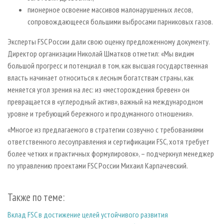
пионерное освоение массивов малонарушенных лесов,
сопровождающееся большими выбросами парниковых газов.
Эксперты FSC России дали свою оценку предложенному документу.
Директор организации Николай Шматков отметил: «Мы видим
большой прогресс и потенциал в том, как высшая государственная
власть начинает относиться к лесным богатствам страны, как
меняется угол зрения на лес: из «месторождения бревен» он
превращается в «углеродный актив», важный на международном
уровне и требующий бережного и продуманного отношения».
«Многое из предлагаемого в стратегии созвучно с требованиями
ответственного лесоуправления и сертификации FSC, хотя требует
более четких и практичных формулировок», – подчеркнул менеджер
по управлению проектами FSC России Михаил Карпачевский.
Также по теме:
Вклад FSC в достижение целей устойчивого развития