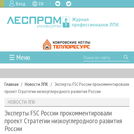
Вход
EN
☰ Меню
ГЛАВНАЯ
РУБРИКИ И ТЕМЫ
Главная
Новости ЛПК
Эксперты FSC России прокомментировали
РУБРИКИ ЖУРНАЛА
НОВОСТИ
проект Стратегии низкоуглеродного развития России
ЛЕСНОЕ ХОЗЯЙСТВО
КАЛЕНДАРЬ СОБЫТИЙ
ПРОЕКТЫ ЛПИ
НОВОСТИ ЛПК
ЛЕСОЗАГОТОВКА
НОВОСТИ ЛПК
АНАЛИТИКА
АРХИВ
Эксперты FSC России прокомментировали
ЛЕСОПИЛЕНИЕ
НОВОСТИ ЖУРНАЛА
ПРЕДПРИЯТИЯ ЛПК
АРХИВ ЖУРНАЛОВ
проект Стратегии низкоуглеродного развития
О ЖУРНАЛЕ
России
ДЕРЕВООБРАБОТКА
НОВОСТИ КОМПАНИЙ
ЛЕСНЫЕ РЕГИОНЫ РОССИИ
СТАТЬИ
ПОДПИСКА
РЕКЛАМОДАТЕЛЯМ