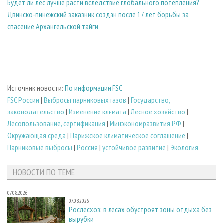
Будет ли лес лучше расти вследствие глобального потепления?
Двинско-пинежский заказник создан после 17 лет борьбы за
спасение Архангельской тайги
Источник новости:
По информации FSC
FSC России
|
Выбросы парниковых газов
|
Государство,
законодательство
|
Изменение климата
|
Лесное хозяйство
|
Лесопользование, сертификация
|
Минэкономразвития РФ
|
Окружающая среда
|
Парижское климатическое соглашение
|
Парниковые выбросы
|
Россия
|
устойчивое развитие
|
Экология
НОВОСТИ ПО ТЕМЕ
07.08.2026
07.08.2026
Рослесхоз: в лесах обустроят зоны отдыха без
вырубки