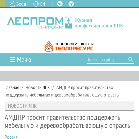
Вход
EN
☰ Меню
ГЛАВНАЯ
РУБРИКИ И ТЕМЫ
Главная
Новости ЛПК
АМДПР просит правительство
РУБРИКИ ЖУРНАЛА
НОВОСТИ
поддержать мебельную и деревообрабатывающую отрасль
ЛЕСНОЕ ХОЗЯЙСТВО
КАЛЕНДАРЬ СОБЫТИЙ
ПРОЕКТЫ ЛПИ
НОВОСТИ ЛПК
ЛЕСОЗАГОТОВКА
НОВОСТИ ЛПК
АНАЛИТИКА
АРХИВ
АМДПР просит правительство поддержать
ЛЕСОПИЛЕНИЕ
НОВОСТИ ЖУРНАЛА
ПРЕДПРИЯТИЯ ЛПК
АРХИВ ЖУРНАЛОВ
мебельную и деревообрабатывающую отрасль
О ЖУРНАЛЕ
ДЕРЕВООБРАБОТКА
НОВОСТИ КОМПАНИЙ
ЛЕСНЫЕ РЕГИОНЫ РОССИИ
СТАТЬИ
ПОДПИСКА
РЕКЛАМОДАТЕЛЯМ
Россия