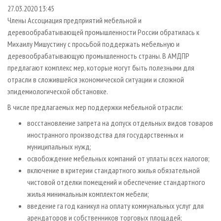
СУШКА ДРЕВЕСИНЫ
ПЕРСОНЫ
КОНТАКТЫ
РЕКЛАМА
27.03.2020 13:45
Члены Ассоциация предприятий мебельной и
ПРОИЗВОДСТВО ДРЕВЕСНЫХ ПЛИТ
МОБИЛЬНЫЕ ВЫСТАВКИ
РЕКЛАМА НА САЙТЕ
деревообрабатывающей промышленности России обратилась к
ДЕРЕВЯННОЕ ДОМОСТРОЕНИЕ
ОФИЦИАЛЬНЫЕ ДЕЛЕГАЦИИ
Михаилу Мишустину с просьбой поддержать мебельную и
ПРОИЗВОДСТВО МЕБЕЛИ
деревообрабатывающую промышленность страны. В АМДПР
ПРИОРИТЕТНЫЕ ИНВЕСТПРОЕКТЫ
предлагают комплекс мер, которые могут быть полезными для
БИОЭНЕРГЕТИКА
RUSSIAN FORESTRY REVIEW
отрасли в сложившейся экономической ситуации и сложной
ЦБП
ГАЗЕТА ЛЕСПРОМФОРУМ
эпидемиологической обстановке.
ИНСТРУМЕНТ И МАТЕРИАЛЫ
БИБЛИОТЕКА СПЕЦИАЛИСТА
В числе предлагаемых мер поддержки мебельной отрасли:
восстановление запрета на допуск отдельных видов товаров
иностранного производства для государственных и
муниципальных нужд;
освобождение мебельных компаний от уплаты всех налогов;
включение в критерии стандартного жилья обязательной
чистовой отделки помещений и обеспечение стандартного
жилья минимальным комплектом мебели;
введение га год каникул на оплату коммунальных услуг для
арендаторов и собственников торговых площадей;