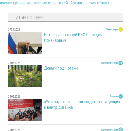
личение производственных мощностей
|
Архангельская область
СТАТЬИ ПО ТЕМЕ
27.05.2026
Тема номера
Интервью с главой РЭО Рашидом
Исмаиловым
23.03.2026
В центре внимания
Деньги под ногами
23.03.2026
Развитие
«Ультрадекор» – производство связующих
и центр дизайна
23.03.2026
В центре внимания