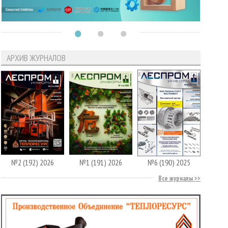
АРХИВ ЖУРНАЛОВ
№2 (192) 2026
№1 (191) 2026
№6 (190) 2025
Все журналы