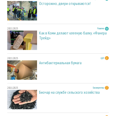
Осторожно, двери открываются!
28.11.2025
Развитие
Как в Коми делают клееную балку. «Фанера
Трейд»
28.11.2025
ЦБП
Антибактериальная бумага
28.11.2025
Биоэнергетика
Биочар на службе сельского хозяйства