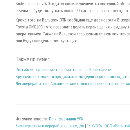
Bruks в начале 2020 года позволили увеличить совокупный объем
в Вельске будет выпускать около 90 тыс. тонн пеллет ежегодно.
Кроме того, на Вельском ЛПК сообщили еще две новости. В ско
Toyota OME100H, что позволит сделать перемещения и выдачу 
оперативными. Также на Вельском лесопромышленном комплексе 
они будут введены в эксплуатацию.
Также по теме:
Российские производители биотоплива в Копенгагене
Крупнейшие холдинги продолжают модернизацию производства 
Лесопереработка в Архангельской области развивается по неск
Источник новости:
По информации УЛК
Биoэнергетика и переработка отходов
|
ГК «УЛК»
|
ООО «Вельски