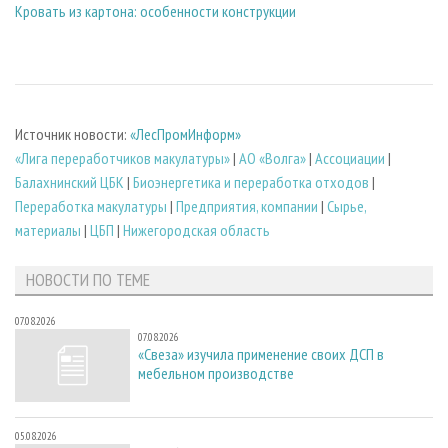
Кровать из картона: особенности конструкции
Источник новости:
«ЛесПромИнформ»
«Лига переработчиков макулатуры»
|
АО «Волга»
|
Ассоциации
|
Балахнинский ЦБК
|
Биoэнергетика и переработка отходов
|
Переработка макулатуры
|
Предприятия, компании
|
Сырье,
материалы
|
ЦБП
|
Нижегородская область
НОВОСТИ ПО ТЕМЕ
07.08.2026
07.08.2026
«Свеза» изучила применение своих ДСП в
мебельном производстве
05.08.2026