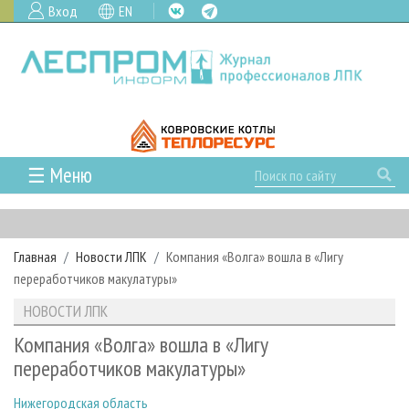
Вход
EN
☰ Меню
ГЛАВНАЯ
РУБРИКИ И ТЕМЫ
Главная
Новости ЛПК
Компания «Волга» вошла в «Лигу
РУБРИКИ ЖУРНАЛА
НОВОСТИ
переработчиков макулатуры»
ЛЕСНОЕ ХОЗЯЙСТВО
КАЛЕНДАРЬ СОБЫТИЙ
ПРОЕКТЫ ЛПИ
НОВОСТИ ЛПК
ЛЕСОЗАГОТОВКА
НОВОСТИ ЛПК
АНАЛИТИКА
АРХИВ
Компания «Волга» вошла в «Лигу
ЛЕСОПИЛЕНИЕ
НОВОСТИ ЖУРНАЛА
ПРЕДПРИЯТИЯ ЛПК
АРХИВ ЖУРНАЛОВ
переработчиков макулатуры»
О ЖУРНАЛЕ
ДЕРЕВООБРАБОТКА
НОВОСТИ КОМПАНИЙ
ЛЕСНЫЕ РЕГИОНЫ РОССИИ
СТАТЬИ
ПОДПИСКА
РЕКЛАМОДАТЕЛЯМ
Нижегородская область