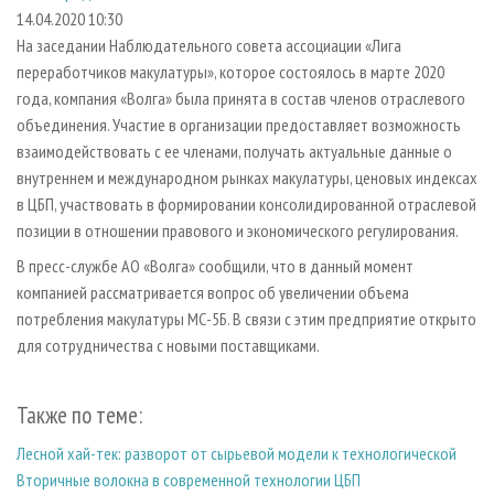
СУШКА ДРЕВЕСИНЫ
ПЕРСОНЫ
КОНТАКТЫ
РЕКЛАМА
14.04.2020 10:30
На заседании Наблюдательного совета ассоциации «Лига
ПРОИЗВОДСТВО ДРЕВЕСНЫХ ПЛИТ
МОБИЛЬНЫЕ ВЫСТАВКИ
РЕКЛАМА НА САЙТЕ
переработчиков макулатуры», которое состоялось в марте 2020
ДЕРЕВЯННОЕ ДОМОСТРОЕНИЕ
ОФИЦИАЛЬНЫЕ ДЕЛЕГАЦИИ
года, компания «Волга» была принята в состав членов отраслевого
ПРОИЗВОДСТВО МЕБЕЛИ
объединения. Участие в организации предоставляет возможность
ПРИОРИТЕТНЫЕ ИНВЕСТПРОЕКТЫ
взаимодействовать с ее членами, получать актуальные данные о
БИОЭНЕРГЕТИКА
RUSSIAN FORESTRY REVIEW
внутреннем и международном рынках макулатуры, ценовых индексах
ЦБП
ГАЗЕТА ЛЕСПРОМФОРУМ
в ЦБП, участвовать в формировании консолидированной отраслевой
позиции в отношении правового и экономического регулирования.
ИНСТРУМЕНТ И МАТЕРИАЛЫ
БИБЛИОТЕКА СПЕЦИАЛИСТА
В пресс-службе АО «Волга» сообщили, что в данный момент
компанией рассматривается вопрос об увеличении объема
потребления макулатуры МС-5Б. В связи с этим предприятие открыто
для сотрудничества с новыми поставщиками.
Также по теме:
Лесной хай-тек: разворот от сырьевой модели к технологической
Вторичные волокна в современной технологии ЦБП