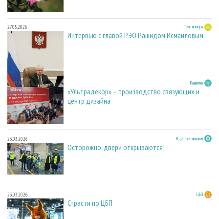
27.05.2026
Тема номера
Интервью с главой РЭО Рашидом Исмаиловым
23.03.2026
Развитие
«Ультрадекор» – производство связующих и
центр дизайна
23.03.2026
В центре внимания
Осторожно, двери открываются!
23.03.2026
ЦБП
Страсти по ЦБП