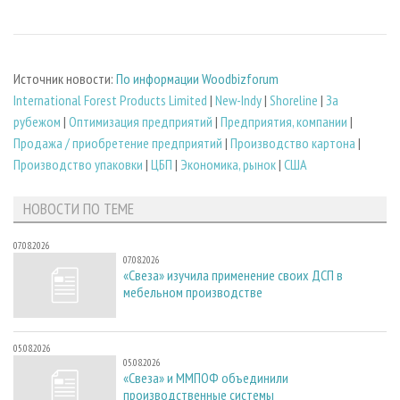
Источник новости:
По информации Woodbizforum
International Forest Products Limited
|
New-Indy
|
Shoreline
|
За
рубежом
|
Оптимизация предприятий
|
Предприятия, компании
|
Продажа / приобретение предприятий
|
Производство картона
|
Производство упаковки
|
ЦБП
|
Экономика, рынок
|
США
НОВОСТИ ПО ТЕМЕ
07.08.2026
07.08.2026
«Свеза» изучила применение своих ДСП в
мебельном производстве
05.08.2026
05.08.2026
«Свеза» и ММПОФ объединили
производственные системы