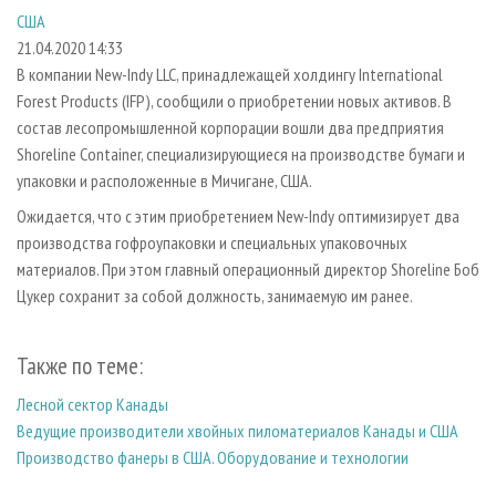
СУШКА ДРЕВЕСИНЫ
ПЕРСОНЫ
КОНТАКТЫ
РЕКЛАМА
США
21.04.2020 14:33
ПРОИЗВОДСТВО ДРЕВЕСНЫХ ПЛИТ
МОБИЛЬНЫЕ ВЫСТАВКИ
РЕКЛАМА НА САЙТЕ
В компании New-Indy LLC, принадлежащей холдингу International
ДЕРЕВЯННОЕ ДОМОСТРОЕНИЕ
ОФИЦИАЛЬНЫЕ ДЕЛЕГАЦИИ
Forest Products (IFP), сообщили о приобретении новых активов. В
ПРОИЗВОДСТВО МЕБЕЛИ
ПРИОРИТЕТНЫЕ ИНВЕСТПРОЕКТЫ
состав лесопромышленной корпорации вошли два предприятия
Shoreline Container, специализирующиеся на производстве бумаги и
БИОЭНЕРГЕТИКА
RUSSIAN FORESTRY REVIEW
упаковки и расположенные в Мичигане, США.
ЦБП
ГАЗЕТА ЛЕСПРОМФОРУМ
Ожидается, что с этим приобретением New-Indy оптимизирует два
ИНСТРУМЕНТ И МАТЕРИАЛЫ
БИБЛИОТЕКА СПЕЦИАЛИСТА
производства гофроупаковки и специальных упаковочных
материалов. При этом главный операционный директор Shoreline Боб
Цукер сохранит за собой должность, занимаемую им ранее.
Также по теме:
Лесной сектор Канады
Ведущие производители хвойных пиломатериалов Канады и США
Производство фанеры в США. Оборудование и технологии