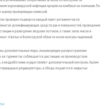
нием коронавирусной инфекции прошли на комбинатах компании. По
 оценку проверяющих комиссий.
тях проверке подвергся каждый пункт регламентов по
мбинатах дезинфицирующих средств рук и поверхностей, проведения
танции и разведение людских потоков, а также запас масок и
инат «Свезы» в Вологодской области носил консультационный
дены дополнительные меры, локализующие распространения
, на турникетах соблюдается дистанция, на производствах
, а медработники осуществляют дополнительный контроль. Кроме
актерицидные рециркуляторы, а обеды подаются в закрытых
еса