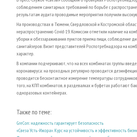
соблюдением санитарных требований по борьбе с распростране
результатам аудита проводимые мероприятия получили высокую
На производствах в Тюмени, Свердловской и Костромской облас
нераспространению Covid-19. Комиссии отметили наличие на ко
уборки и обеззараживания пунктов приема пищи, соблюдение дис
санитайзеров. Визит представителей Роспотребнадзора на комб
характер.
В компании подчеркивают, что на всех комбинатах группы вве
коронавируса: на проходных регулярно проводится дезинфекция
проводится бесконтактное измерение температуры сотрудников
того, на КПП комбинатов, в раздевалках и буфетах работают б
одноразовых контейнерах.
Также по теме:
GreCon: надежность гарантирует безопасность
«Свеза Усть-Ижора». Курс на устойчивость и эффективность бизн