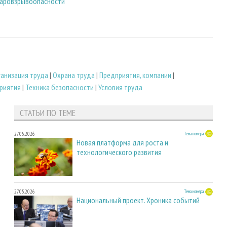
жаровзрывоопасности
ганизация труда
|
Охрана труда
|
Предприятия, компании
|
риятия
|
Техника безопасности
|
Условия труда
СТАТЬИ ПО ТЕМЕ
27.05.2026
Тема номера
Новая платформа для роста и
технологического развития
27.05.2026
Тема номера
Национальный проект. Хроника событий