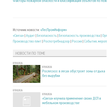
Факторы пожарной опасности и классификация объектов по по
Источник новости:
«ЛесПромИнформ»
«Свеза»
|
Аудит
|
Безопасность
|
Безопасность производства
|
Ор
Производство плит
|
Роспотребнадзор
|
Россия
|
События, мероп
НОВОСТИ ПО ТЕМЕ
07.08.2026
07.08.2026
Рослесхоз: в лесах обустроят зоны отдыха
без вырубки
07.08.2026
07.08.2026
«Свеза» изучила применение своих ДСП в
мебельном производстве