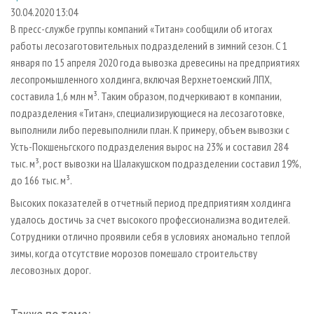
СУШКА ДРЕВЕСИНЫ
ПЕРСОНЫ
КОНТАКТЫ
РЕКЛАМА
30.04.2020 13:04
В пресс-службе группы компаний «Титан» сообщили об итогах
ПРОИЗВОДСТВО ДРЕВЕСНЫХ ПЛИТ
МОБИЛЬНЫЕ ВЫСТАВКИ
РЕКЛАМА НА САЙТЕ
работы лесозаготовительных подразделений в зимний сезон. С 1
ДЕРЕВЯННОЕ ДОМОСТРОЕНИЕ
ОФИЦИАЛЬНЫЕ ДЕЛЕГАЦИИ
января по 15 апреля 2020 года вывозка древесины на предприятиях
ПРОИЗВОДСТВО МЕБЕЛИ
лесопромышленного холдинга, включая Верхнетоемский ЛПХ,
ПРИОРИТЕТНЫЕ ИНВЕСТПРОЕКТЫ
составила 1,6 млн м³. Таким образом, подчеркивают в компании,
БИОЭНЕРГЕТИКА
RUSSIAN FORESTRY REVIEW
подразделения «Титан», специализирующиеся на лесозаготовке,
ЦБП
ГАЗЕТА ЛЕСПРОМФОРУМ
выполнили либо перевыполнили план. К примеру, объем вывозки с
Усть-Покшеньгского подразделения вырос на 23% и составил 284
ИНСТРУМЕНТ И МАТЕРИАЛЫ
БИБЛИОТЕКА СПЕЦИАЛИСТА
тыс. м³, рост вывозки на Шалакушском подразделении составил 19%,
до 166 тыс. м³.
Высоких показателей в отчетный период предприятиям холдинга
удалось достичь за счет высокого профессионализма водителей.
Сотрудники отлично проявили себя в условиях аномально теплой
зимы, когда отсутствие морозов помешало строительству
лесовозных дорог.