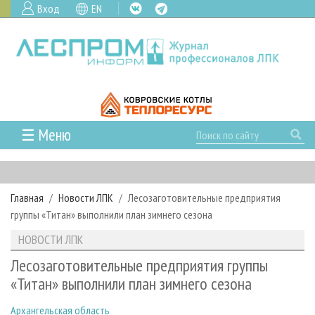
Вход
EN
☰ Меню
ГЛАВНАЯ
РУБРИКИ И ТЕМЫ
Главная
Новости ЛПК
Лесозаготовительные предприятия
РУБРИКИ ЖУРНАЛА
НОВОСТИ
группы «Титан» выполнили план зимнего сезона
ЛЕСНОЕ ХОЗЯЙСТВО
КАЛЕНДАРЬ СОБЫТИЙ
ПРОЕКТЫ ЛПИ
НОВОСТИ ЛПК
ЛЕСОЗАГОТОВКА
НОВОСТИ ЛПК
АНАЛИТИКА
АРХИВ
Лесозаготовительные предприятия группы
ЛЕСОПИЛЕНИЕ
НОВОСТИ ЖУРНАЛА
ПРЕДПРИЯТИЯ ЛПК
АРХИВ ЖУРНАЛОВ
«Титан» выполнили план зимнего сезона
О ЖУРНАЛЕ
ДЕРЕВООБРАБОТКА
НОВОСТИ КОМПАНИЙ
ЛЕСНЫЕ РЕГИОНЫ РОССИИ
СТАТЬИ
ПОДПИСКА
РЕКЛАМОДАТЕЛЯМ
Архангельская область