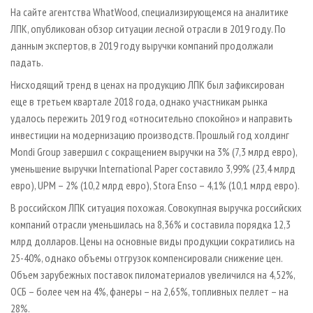
СУШКА ДРЕВЕСИНЫ
ПЕРСОНЫ
КОНТАКТЫ
РЕКЛАМА
На сайте агентства WhatWood, специализирующемся на аналитике
ЛПК, опубликован обзор ситуации лесной отрасли в 2019 году. По
ПРОИЗВОДСТВО ДРЕВЕСНЫХ ПЛИТ
МОБИЛЬНЫЕ ВЫСТАВКИ
РЕКЛАМА НА САЙТЕ
данным экспертов, в 2019 году выручки компаний продолжали
ДЕРЕВЯННОЕ ДОМОСТРОЕНИЕ
ОФИЦИАЛЬНЫЕ ДЕЛЕГАЦИИ
падать.
ПРОИЗВОДСТВО МЕБЕЛИ
ПРИОРИТЕТНЫЕ ИНВЕСТПРОЕКТЫ
Нисходящий тренд в ценах на продукцию ЛПК был зафиксирован
БИОЭНЕРГЕТИКА
еще в третьем квартале 2018 года, однако участникам рынка
RUSSIAN FORESTRY REVIEW
удалось пережить 2019 год «относительно спокойно» и направить
ЦБП
ГАЗЕТА ЛЕСПРОМФОРУМ
инвестиции на модернизацию производств. Прошлый год холдинг
ИНСТРУМЕНТ И МАТЕРИАЛЫ
БИБЛИОТЕКА СПЕЦИАЛИСТА
Mondi Group завершил с сокращением выручки на 3% (7,3 млрд евро),
уменьшение выручки International Paper составило 3,99% (23,4 млрд
евро), UPM – 2% (10,2 млрд евро), Stora Enso – 4,1% (10,1 млрд евро).
В российском ЛПК ситуация похожая. Совокупная выручка российских
компаний отрасли уменьшилась на 8,36% и составила порядка 12,3
млрд долларов. Цены на основные виды продукции сократились на
25-40%, однако объемы отгрузок компенсировали снижение цен.
Объем зарубежных поставок пиломатериалов увеличился на 4,52%,
ОСБ – более чем на 4%, фанеры – на 2,65%, топливных пеллет – на
28%.