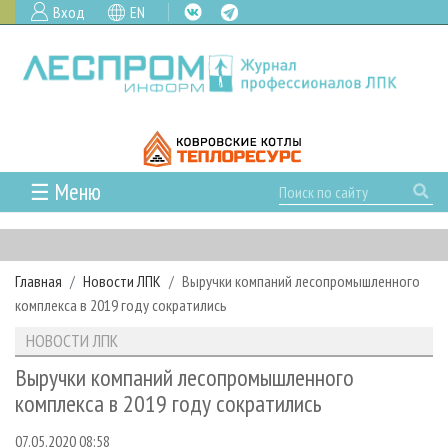
Вход
EN
☰ Меню
ГЛАВНАЯ
РУБРИКИ И ТЕМЫ
Главная
Новости ЛПК
Выручки компаний лесопромышленного
РУБРИКИ ЖУРНАЛА
НОВОСТИ
комплекса в 2019 году сократились
ЛЕСНОЕ ХОЗЯЙСТВО
КАЛЕНДАРЬ СОБЫТИЙ
ПРОЕКТЫ ЛПИ
НОВОСТИ ЛПК
ЛЕСОЗАГОТОВКА
НОВОСТИ ЛПК
АНАЛИТИКА
АРХИВ
Выручки компаний лесопромышленного
ЛЕСОПИЛЕНИЕ
НОВОСТИ ЖУРНАЛА
ПРЕДПРИЯТИЯ ЛПК
АРХИВ ЖУРНАЛОВ
комплекса в 2019 году сократились
О ЖУРНАЛЕ
ДЕРЕВООБРАБОТКА
НОВОСТИ КОМПАНИЙ
ЛЕСНЫЕ РЕГИОНЫ РОССИИ
СТАТЬИ
ПОДПИСКА
РЕКЛАМОДАТЕЛЯМ
07.05.2020 08:58