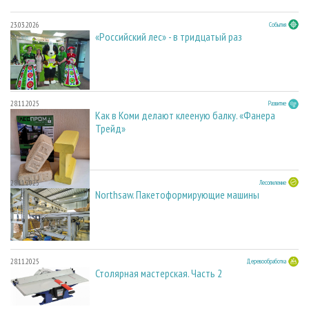
23.03.2026
События
«Российский лес» - в тридцатый раз
28.11.2025
Развитие
Как в Коми делают клееную балку. «Фанера
Трейд»
28.11.2025
Лесопиление
Northsaw. Пакетоформирующие машины
28.11.2025
Деревообработка
Столярная мастерская. Часть 2