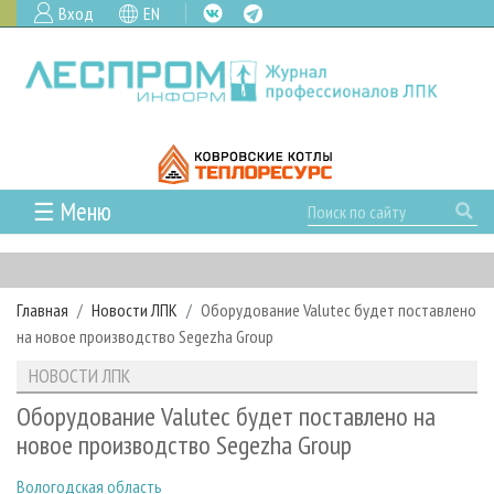
Вход
EN
☰ Меню
ГЛАВНАЯ
РУБРИКИ И ТЕМЫ
Главная
Новости ЛПК
Оборудование Valutec будет поставлено
РУБРИКИ ЖУРНАЛА
НОВОСТИ
на новое производство Segezha Group
ЛЕСНОЕ ХОЗЯЙСТВО
КАЛЕНДАРЬ СОБЫТИЙ
ПРОЕКТЫ ЛПИ
НОВОСТИ ЛПК
ЛЕСОЗАГОТОВКА
НОВОСТИ ЛПК
АНАЛИТИКА
АРХИВ
Оборудование Valutec будет поставлено на
ЛЕСОПИЛЕНИЕ
НОВОСТИ ЖУРНАЛА
ПРЕДПРИЯТИЯ ЛПК
АРХИВ ЖУРНАЛОВ
новое производство Segezha Group
О ЖУРНАЛЕ
ДЕРЕВООБРАБОТКА
НОВОСТИ КОМПАНИЙ
ЛЕСНЫЕ РЕГИОНЫ РОССИИ
СТАТЬИ
ПОДПИСКА
РЕКЛАМОДАТЕЛЯМ
Вологодская область