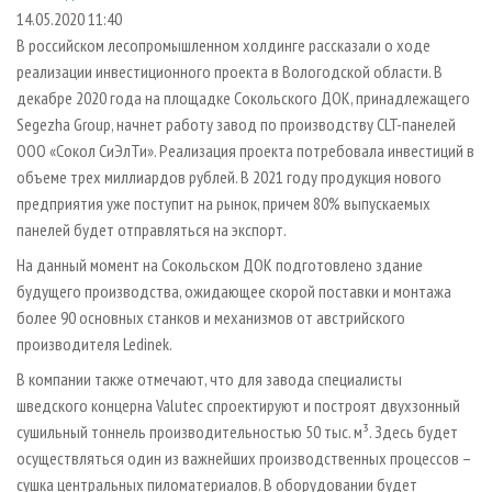
СУШКА ДРЕВЕСИНЫ
ПЕРСОНЫ
КОНТАКТЫ
РЕКЛАМА
14.05.2020 11:40
В российском лесопромышленном холдинге рассказали о ходе
ПРОИЗВОДСТВО ДРЕВЕСНЫХ ПЛИТ
МОБИЛЬНЫЕ ВЫСТАВКИ
РЕКЛАМА НА САЙТЕ
реализации инвестиционного проекта в Вологодской области. В
ДЕРЕВЯННОЕ ДОМОСТРОЕНИЕ
ОФИЦИАЛЬНЫЕ ДЕЛЕГАЦИИ
декабре 2020 года на площадке Сокольского ДОК, принадлежащего
ПРОИЗВОДСТВО МЕБЕЛИ
Segezha Group, начнет работу завод по производству CLT-панелей
ПРИОРИТЕТНЫЕ ИНВЕСТПРОЕКТЫ
ООО «Сокол СиЭлТи». Реализация проекта потребовала инвестиций в
БИОЭНЕРГЕТИКА
RUSSIAN FORESTRY REVIEW
объеме трех миллиардов рублей. В 2021 году продукция нового
ЦБП
ГАЗЕТА ЛЕСПРОМФОРУМ
предприятия уже поступит на рынок, причем 80% выпускаемых
панелей будет отправляться на экспорт.
ИНСТРУМЕНТ И МАТЕРИАЛЫ
БИБЛИОТЕКА СПЕЦИАЛИСТА
На данный момент на Сокольском ДОК подготовлено здание
будущего производства, ожидающее скорой поставки и монтажа
более 90 основных станков и механизмов от австрийского
производителя Ledinek.
В компании также отмечают, что для завода специалисты
шведского концерна Valutec спроектируют и построят двухзонный
сушильный тоннель производительностью 50 тыс. м³. Здесь будет
осуществляться один из важнейших производственных процессов –
сушка центральных пиломатериалов. В оборудовании будет