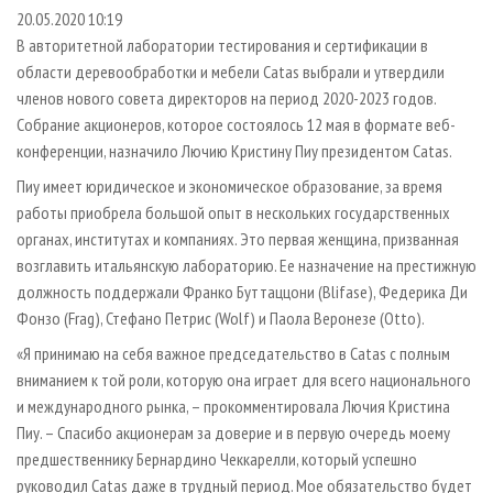
СУШКА ДРЕВЕСИНЫ
ПЕРСОНЫ
КОНТАКТЫ
РЕКЛАМА
20.05.2020 10:19
В авторитетной лаборатории тестирования и сертификации в
ПРОИЗВОДСТВО ДРЕВЕСНЫХ ПЛИТ
МОБИЛЬНЫЕ ВЫСТАВКИ
РЕКЛАМА НА САЙТЕ
области деревообработки и мебели Catas выбрали и утвердили
ДЕРЕВЯННОЕ ДОМОСТРОЕНИЕ
ОФИЦИАЛЬНЫЕ ДЕЛЕГАЦИИ
членов нового совета директоров на период 2020-2023 годов.
ПРОИЗВОДСТВО МЕБЕЛИ
Собрание акционеров, которое состоялось 12 мая в формате веб-
ПРИОРИТЕТНЫЕ ИНВЕСТПРОЕКТЫ
конференции, назначило Лючию Кристину Пиу президентом Catas.
БИОЭНЕРГЕТИКА
RUSSIAN FORESTRY REVIEW
Пиу имеет юридическое и экономическое образование, за время
ЦБП
ГАЗЕТА ЛЕСПРОМФОРУМ
работы приобрела большой опыт в нескольких государственных
ИНСТРУМЕНТ И МАТЕРИАЛЫ
БИБЛИОТЕКА СПЕЦИАЛИСТА
органах, институтах и компаниях. Это первая женщина, призванная
возглавить итальянскую лабораторию. Ее назначение на престижную
должность поддержали Франко Буттаццони (Blifase), Федерика Ди
Фонзо (Frag), Стефано Петрис (Wolf) и Паола Веронезе (Оttо).
«Я принимаю на себя важное председательство в Catas с полным
вниманием к той роли, которую она играет для всего национального
и международного рынка, – прокомментировала Лючия Кристина
Пиу. – Спасибо акционерам за доверие и в первую очередь моему
предшественнику Бернардино Чеккарелли, который успешно
руководил Catas даже в трудный период. Мое обязательство будет