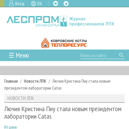
Вход
EN
☰ Меню
ГЛАВНАЯ
РУБРИКИ И ТЕМЫ
Главная
Новости ЛПК
Лючия Кристина Пиу стала новым
РУБРИКИ ЖУРНАЛА
НОВОСТИ
президентом лаборатории Catas
ЛЕСНОЕ ХОЗЯЙСТВО
КАЛЕНДАРЬ СОБЫТИЙ
ПРОЕКТЫ ЛПИ
НОВОСТИ ЛПК
ЛЕСОЗАГОТОВКА
НОВОСТИ ЛПК
АНАЛИТИКА
АРХИВ
Лючия Кристина Пиу стала новым президентом
ЛЕСОПИЛЕНИЕ
НОВОСТИ ЖУРНАЛА
ПРЕДПРИЯТИЯ ЛПК
АРХИВ ЖУРНАЛОВ
лаборатории Catas
О ЖУРНАЛЕ
ДЕРЕВООБРАБОТКА
НОВОСТИ КОМПАНИЙ
ЛЕСНЫЕ РЕГИОНЫ РОССИИ
СТАТЬИ
ПОДПИСКА
РЕКЛАМОДАТЕЛЯМ
Италия