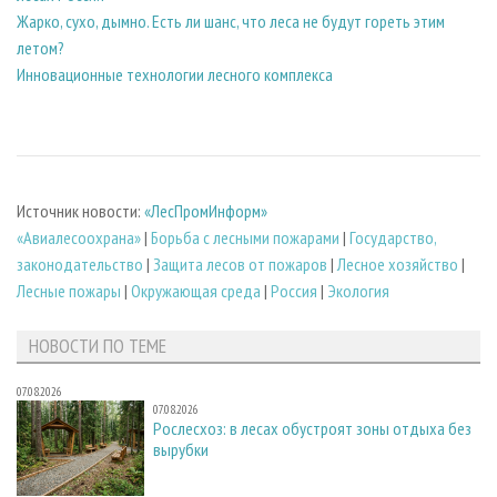
Жарко, сухо, дымно. Есть ли шанс, что леса не будут гореть этим
летом?
Инновационные технологии лесного комплекса
Источник новости:
«ЛесПромИнформ»
«Авиалесоохрана»
|
Борьба с лесными пожарами
|
Государство,
законодательство
|
Защита лесов от пожаров
|
Лесное хозяйство
|
Лесные пожары
|
Окружающая среда
|
Россия
|
Экология
НОВОСТИ ПО ТЕМЕ
07.08.2026
07.08.2026
Рослесхоз: в лесах обустроят зоны отдыха без
вырубки