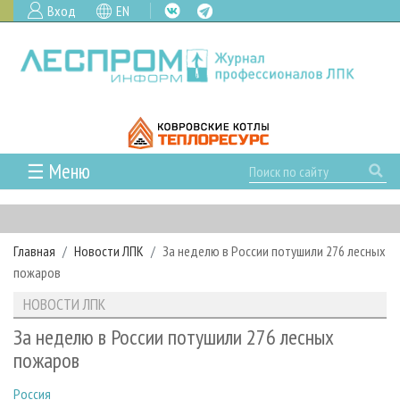
Вход
EN
☰ Меню
ГЛАВНАЯ
РУБРИКИ И ТЕМЫ
Главная
Новости ЛПК
За неделю в России потушили 276 лесных
РУБРИКИ ЖУРНАЛА
НОВОСТИ
пожаров
ЛЕСНОЕ ХОЗЯЙСТВО
КАЛЕНДАРЬ СОБЫТИЙ
ПРОЕКТЫ ЛПИ
НОВОСТИ ЛПК
ЛЕСОЗАГОТОВКА
НОВОСТИ ЛПК
АНАЛИТИКА
АРХИВ
За неделю в России потушили 276 лесных
ЛЕСОПИЛЕНИЕ
НОВОСТИ ЖУРНАЛА
ПРЕДПРИЯТИЯ ЛПК
АРХИВ ЖУРНАЛОВ
пожаров
О ЖУРНАЛЕ
ДЕРЕВООБРАБОТКА
НОВОСТИ КОМПАНИЙ
ЛЕСНЫЕ РЕГИОНЫ РОССИИ
СТАТЬИ
ПОДПИСКА
РЕКЛАМОДАТЕЛЯМ
Россия