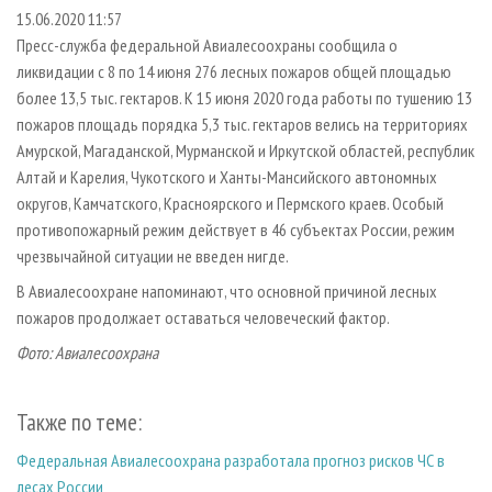
СУШКА ДРЕВЕСИНЫ
ПЕРСОНЫ
КОНТАКТЫ
РЕКЛАМА
15.06.2020 11:57
Пресс-служба федеральной Авиалесоохраны сообщила о
ПРОИЗВОДСТВО ДРЕВЕСНЫХ ПЛИТ
МОБИЛЬНЫЕ ВЫСТАВКИ
РЕКЛАМА НА САЙТЕ
ликвидации с 8 по 14 июня 276 лесных пожаров общей площадью
ДЕРЕВЯННОЕ ДОМОСТРОЕНИЕ
ОФИЦИАЛЬНЫЕ ДЕЛЕГАЦИИ
более 13,5 тыс. гектаров. К 15 июня 2020 года работы по тушению 13
ПРОИЗВОДСТВО МЕБЕЛИ
пожаров площадь порядка 5,3 тыс. гектаров велись на территориях
ПРИОРИТЕТНЫЕ ИНВЕСТПРОЕКТЫ
Амурской, Магаданской, Мурманской и Иркутской областей, республик
БИОЭНЕРГЕТИКА
RUSSIAN FORESTRY REVIEW
Алтай и Карелия, Чукотского и Ханты-Мансийского автономных
ЦБП
ГАЗЕТА ЛЕСПРОМФОРУМ
округов, Камчатского, Красноярского и Пермского краев. Особый
противопожарный режим действует в 46 субъектах России, режим
ИНСТРУМЕНТ И МАТЕРИАЛЫ
БИБЛИОТЕКА СПЕЦИАЛИСТА
чрезвычайной ситуации не введен нигде.
В Авиалесоохране напоминают, что основной причиной лесных
пожаров продолжает оставаться человеческий фактор.
Фото: Авиалесоохрана
Также по теме:
Федеральная Авиалесоохрана разработала прогноз рисков ЧС в
лесах России