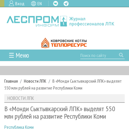
Вход
EN
☰ Меню
ГЛАВНАЯ
РУБРИКИ И ТЕМЫ
Главная
Новости ЛПК
В «Монди Сыктывкарский ЛПК» выделят
РУБРИКИ ЖУРНАЛА
НОВОСТИ
550 млн рублей на развитие Республики Коми
ЛЕСНОЕ ХОЗЯЙСТВО
КАЛЕНДАРЬ СОБЫТИЙ
ПРОЕКТЫ ЛПИ
НОВОСТИ ЛПК
ЛЕСОЗАГОТОВКА
НОВОСТИ ЛПК
АНАЛИТИКА
АРХИВ
В «Монди Сыктывкарский ЛПК» выделят 550
ЛЕСОПИЛЕНИЕ
НОВОСТИ ЖУРНАЛА
ПРЕДПРИЯТИЯ ЛПК
АРХИВ ЖУРНАЛОВ
млн рублей на развитие Республики Коми
О ЖУРНАЛЕ
ДЕРЕВООБРАБОТКА
НОВОСТИ КОМПАНИЙ
ЛЕСНЫЕ РЕГИОНЫ РОССИИ
СТАТЬИ
ПОДПИСКА
РЕКЛАМОДАТЕЛЯМ
Республика Коми