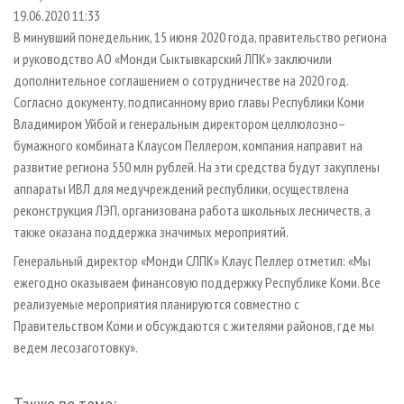
СУШКА ДРЕВЕСИНЫ
ПЕРСОНЫ
КОНТАКТЫ
РЕКЛАМА
19.06.2020 11:33
В минувший понедельник, 15 июня 2020 года, правительство региона
ПРОИЗВОДСТВО ДРЕВЕСНЫХ ПЛИТ
МОБИЛЬНЫЕ ВЫСТАВКИ
РЕКЛАМА НА САЙТЕ
и руководство АО «Монди Сыктывкарский ЛПК» заключили
ДЕРЕВЯННОЕ ДОМОСТРОЕНИЕ
ОФИЦИАЛЬНЫЕ ДЕЛЕГАЦИИ
дополнительное соглашением о сотрудничестве на 2020 год.
ПРОИЗВОДСТВО МЕБЕЛИ
Согласно документу, подписанному врио главы Республики Коми
ПРИОРИТЕТНЫЕ ИНВЕСТПРОЕКТЫ
Владимиром Уйбой и генеральным директором целлюлозно–
БИОЭНЕРГЕТИКА
RUSSIAN FORESTRY REVIEW
бумажного комбината Клаусом Пеллером, компания направит на
ЦБП
ГАЗЕТА ЛЕСПРОМФОРУМ
развитие региона 550 млн рублей. На эти средства будут закуплены
аппараты ИВЛ для медучреждений республики, осуществлена
ИНСТРУМЕНТ И МАТЕРИАЛЫ
БИБЛИОТЕКА СПЕЦИАЛИСТА
реконструкция ЛЭП, организована работа школьных лесничеств, а
также оказана поддержка значимых мероприятий.
Генеральный директор «Монди СЛПК» Клаус Пеллер отметил: «Мы
ежегодно оказываем финансовую поддержку Республике Коми. Все
реализуемые мероприятия планируются совместно с
Правительством Коми и обсуждаются с жителями районов, где мы
ведем лесозаготовку».