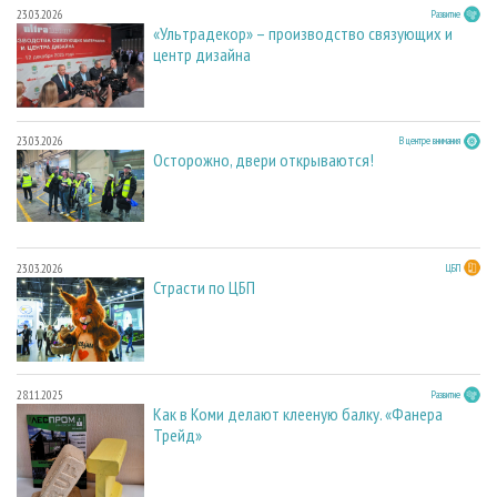
23.03.2026
Развитие
«Ультрадекор» – производство связующих и
центр дизайна
23.03.2026
В центре внимания
Осторожно, двери открываются!
23.03.2026
ЦБП
Страсти по ЦБП
28.11.2025
Развитие
Как в Коми делают клееную балку. «Фанера
Трейд»