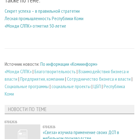
Также по теме:
Секрет успеха – в правильной стратегии
Лесная промышленность Республики Коми
«Монди СЛПК» отметил 50-летие
Источник новости:
По информации «Комиинформ»
«Монди СЛПК»
|
Благотворительность
|
Взаимодействия бизнеса и
власти
|
Предприятия, компании
|
Сотрудничество бизнеса и власти
|
Социальные программы
|
социальные проекты
|
ЦБП
|
Республика
Коми
НОВОСТИ ПО ТЕМЕ
07.08.2026
07.08.2026
«Свеза» изучила применение своих ДСП в
мебельном производстве