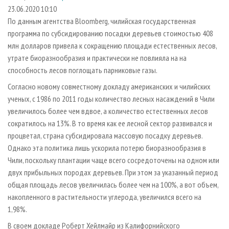
СУШКА ДРЕВЕСИНЫ
ПЕРСОНЫ
КОНТАКТЫ
РЕКЛАМА
23.06.2020 10:10
По данным агентства Bloomberg, чилийская государственная
ПРОИЗВОДСТВО ДРЕВЕСНЫХ ПЛИТ
МОБИЛЬНЫЕ ВЫСТАВКИ
РЕКЛАМА НА САЙТЕ
программа по субсидированию посадки деревьев стоимостью 408
ДЕРЕВЯННОЕ ДОМОСТРОЕНИЕ
ОФИЦИАЛЬНЫЕ ДЕЛЕГАЦИИ
млн долларов привела к сокращению площади естественных лесов,
ПРОИЗВОДСТВО МЕБЕЛИ
утрате биоразнообразия и практически не повлияла на на
ПРИОРИТЕТНЫЕ ИНВЕСТПРОЕКТЫ
способность лесов поглощать парниковые газы.
БИОЭНЕРГЕТИКА
RUSSIAN FORESTRY REVIEW
Согласно новому совместному докладу американских и чилийских
ЦБП
ГАЗЕТА ЛЕСПРОМФОРУМ
ученых, с 1986 по 2011 годы количество лесных насаждений в Чили
ИНСТРУМЕНТ И МАТЕРИАЛЫ
БИБЛИОТЕКА СПЕЦИАЛИСТА
увеличилось более чем вдвое, а количество естественных лесов
сократилось на 13%. В то время как ее лесной сектор развивался и
процветал, страна субсидировала массовую посадку деревьев.
Однако эта политика лишь ускорила потерю биоразнообразия в
Чили, поскольку плантации чаще всего сосредоточены на одном или
двух прибыльных породах деревьев. При этом за указанный период
общая площадь лесов увеличилась более чем на 100%, а вот объем,
накопленного в растительности углерода, увеличился всего на
1,98%.
В своем докладе Роберт Хейлмайр из Калифорнийского