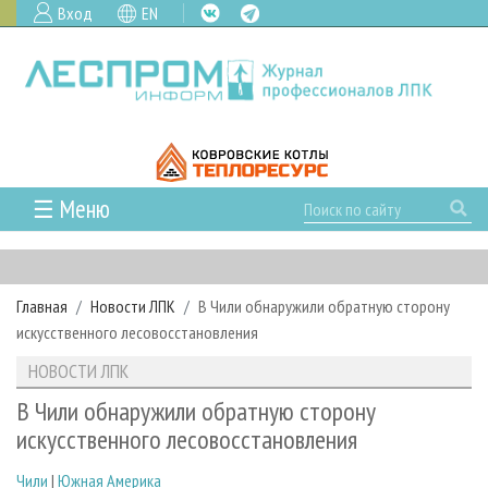
Вход
EN
☰ Меню
ГЛАВНАЯ
РУБРИКИ И ТЕМЫ
Главная
Новости ЛПК
В Чили обнаружили обратную сторону
РУБРИКИ ЖУРНАЛА
НОВОСТИ
искусственного лесовосстановления
ЛЕСНОЕ ХОЗЯЙСТВО
КАЛЕНДАРЬ СОБЫТИЙ
ПРОЕКТЫ ЛПИ
НОВОСТИ ЛПК
ЛЕСОЗАГОТОВКА
НОВОСТИ ЛПК
АНАЛИТИКА
АРХИВ
В Чили обнаружили обратную сторону
ЛЕСОПИЛЕНИЕ
НОВОСТИ ЖУРНАЛА
ПРЕДПРИЯТИЯ ЛПК
АРХИВ ЖУРНАЛОВ
искусственного лесовосстановления
О ЖУРНАЛЕ
ДЕРЕВООБРАБОТКА
НОВОСТИ КОМПАНИЙ
ЛЕСНЫЕ РЕГИОНЫ РОССИИ
СТАТЬИ
ПОДПИСКА
РЕКЛАМОДАТЕЛЯМ
Чили
|
Южная Америка