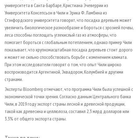
университета в Санта-Барбаре, Кристиана Эчеверрии из
Университета Консепсьон в Чили и Эрика Ф. Ламбина из
Стэнфордского университета говорят, что посадка деревьев может
увеличить биологическое разнообразие и бороться с эрозией почвы,
леса способны поглощать углекислый газ из атмосферы, что
помогает бороться с глобальным потеплением, однако пример Чили
показывает, что крупномасштабная посадка деревьев стоит дорого
и может не сильно способствовать борьбе с изменением климата.
При этом исследователи говорят о том, что опыт Чили широко
воспроизводится Аргентиной, Эквадором, Колумбией и другими
странами.
Эксперты Bloomberg отмечают, что программа Чили была успешной с
экономической точки зрения. Согласно данным Центрального банка
Чили, в 2019 году экспорт страны лесной и древесной продукции,
такой как древесина и целлюлоза, составил 2,3 млрд долларов или
3,3% от общего экспорта страны.