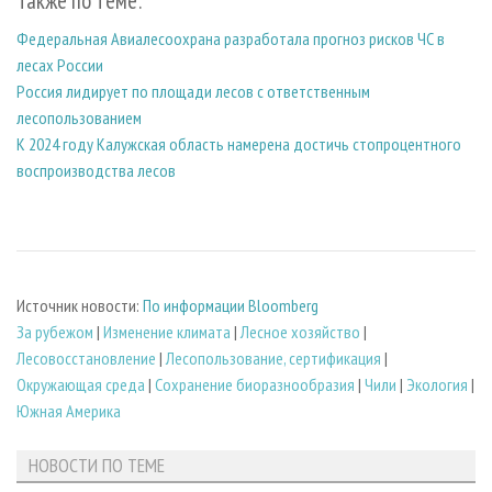
Также по теме:
Федеральная Авиалесоохрана разработала прогноз рисков ЧС в
лесах России
Россия лидирует по площади лесов с ответственным
лесопользованием
К 2024 году Калужская область намерена достичь стопроцентного
воспроизводства лесов
Источник новости:
По информации Bloomberg
За рубежом
|
Изменение климата
|
Лесное хозяйство
|
Лесовосстановление
|
Лесопользование, сертификация
|
Окружающая среда
|
Сохранение биоразнообразия
|
Чили
|
Экология
|
Южная Америка
НОВОСТИ ПО ТЕМЕ