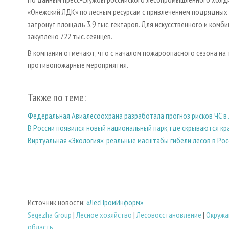
«Онежский ЛДК» по лесным ресурсам с привлечением подрядных
затронут площадь 3,9 тыс. гектаров. Для искусственного и ком
закуплено 722 тыс. сеянцев.
В компании отмечают, что с началом пожароопасного сезона на 
противопожарные мероприятия.
Также по теме:
Федеральная Авиалесоохрана разработала прогноз рисков ЧС в 
В России появился новый национальный парк, где скрываются кр
Виртуальная «Экология»: реальные масштабы гибели лесов в Рос
Источник новости:
«ЛесПромИнформ»
Segezha Group
|
Лесное хозяйство
|
Лесовосстановление
|
Окружа
область