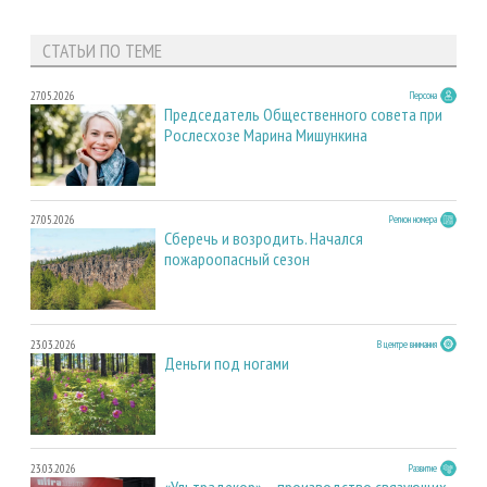
СТАТЬИ ПО ТЕМЕ
27.05.2026
Персона
Председатель Общественного совета при
Рослесхозе Марина Мишункина
27.05.2026
Регион номера
Сберечь и возродить. Начался
пожароопасный сезон
23.03.2026
В центре внимания
Деньги под ногами
23.03.2026
Развитие
«Ультрадекор» – производство связующих