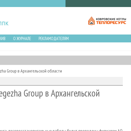
ХИВ
О ЖУРНАЛЕ
РЕКЛАМОДАТЕЛЯМ
zha Group в Архангельской области
egezha Group в Архангельской
инга, лесовосстановительные работы будут проведены филиалом АО