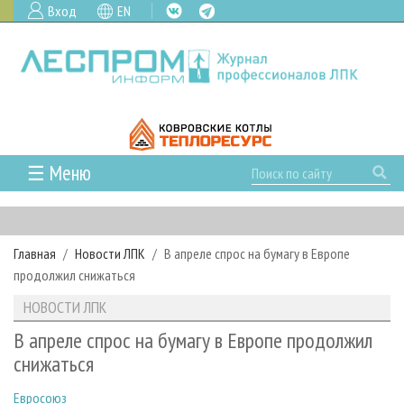
Вход
EN
☰ Меню
ГЛАВНАЯ
РУБРИКИ И ТЕМЫ
Главная
Новости ЛПК
В апреле спрос на бумагу в Европе
РУБРИКИ ЖУРНАЛА
НОВОСТИ
продолжил снижаться
ЛЕСНОЕ ХОЗЯЙСТВО
КАЛЕНДАРЬ СОБЫТИЙ
ПРОЕКТЫ ЛПИ
НОВОСТИ ЛПК
ЛЕСОЗАГОТОВКА
НОВОСТИ ЛПК
АНАЛИТИКА
АРХИВ
В апреле спрос на бумагу в Европе продолжил
ЛЕСОПИЛЕНИЕ
НОВОСТИ ЖУРНАЛА
ПРЕДПРИЯТИЯ ЛПК
АРХИВ ЖУРНАЛОВ
снижаться
О ЖУРНАЛЕ
ДЕРЕВООБРАБОТКА
НОВОСТИ КОМПАНИЙ
ЛЕСНЫЕ РЕГИОНЫ РОССИИ
СТАТЬИ
ПОДПИСКА
РЕКЛАМОДАТЕЛЯМ
Евросоюз