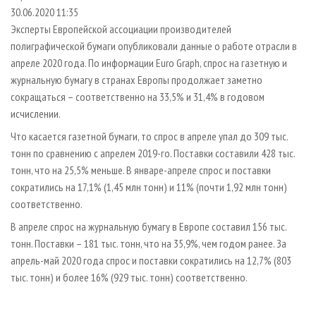
СУШКА ДРЕВЕСИНЫ
ПЕРСОНЫ
КОНТАКТЫ
РЕКЛАМА
30.06.2020 11:35
Эксперты Европейской ассоциации производителей
ПРОИЗВОДСТВО ДРЕВЕСНЫХ ПЛИТ
МОБИЛЬНЫЕ ВЫСТАВКИ
РЕКЛАМА НА САЙТЕ
полиграфической бумаги опубликовали данные о работе отрасли в
ДЕРЕВЯННОЕ ДОМОСТРОЕНИЕ
ОФИЦИАЛЬНЫЕ ДЕЛЕГАЦИИ
апреле 2020 года. По информации Euro Graph, спрос на газетную и
ПРОИЗВОДСТВО МЕБЕЛИ
журнальную бумагу в странах Европы продолжает заметно
ПРИОРИТЕТНЫЕ ИНВЕСТПРОЕКТЫ
сокращаться – соответственно на 33,5% и 31,4% в годовом
БИОЭНЕРГЕТИКА
RUSSIAN FORESTRY REVIEW
исчислении.
ЦБП
ГАЗЕТА ЛЕСПРОМФОРУМ
Что касается газетной бумаги, то спрос в апреле упал до 309 тыс.
ИНСТРУМЕНТ И МАТЕРИАЛЫ
БИБЛИОТЕКА СПЕЦИАЛИСТА
тонн по сравнению с апрелем 2019-го. Поставки составили 428 тыс.
тонн, что на 25,5% меньше. В январе-апреле спрос и поставки
сократились на 17,1% (1,45 млн тонн) и 11% (почти 1,92 млн тонн)
соответственно.
В апреле спрос на журнальную бумагу в Европе составил 156 тыс.
тонн. Поставки – 181 тыс. тонн, что на 35,9%, чем годом ранее. За
апрель-май 2020 года спрос и поставки сократились на 12,7% (803
тыс. тонн) и более 16% (929 тыс. тонн) соответственно.