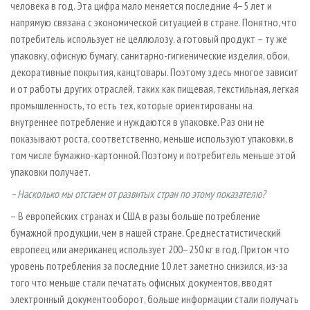
человека в год. Эта цифра мало меняется последние 4–5 лет и
напрямую связана с экономической ситуацией в стране. Понятно, что
потребитель использует не целлюлозу, а готовый продукт – ту же
упаковку, офисную бумагу, санитарно-гигиенические изделия, обои,
декоративные покрытия, канцтовары. Поэтому здесь многое зависит
и от работы других отраслей, таких как пищевая, текстильная, легкая
промышленность, то есть тех, которые ориентированы на
внутреннее потребление и нуждаются в упаковке. Раз они не
показывают роста, соответственно, меньше используют упаковки, в
том числе бумажно-картонной. Поэтому и потребитель меньше этой
упаковки получает.
– Насколько мы отстаем от развитых стран по этому показателю?
– В европейских странах и США в разы больше потребление
бумажной продукции, чем в нашей стране. Среднестатистический
европеец или американец использует 200–250 кг в год. Притом что
уровень потребления за последние 10 лет заметно снизился, из-за
того что меньше стали печатать офисных документов, вводят
электронный документооборот, больше информации стали получать