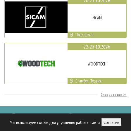
20-23.10.2026
SICAM
Порденоне
22-25.10.2026
WOODTECH
Стамбул, Турция
Смотреть все
Подписка
Рекламодателям
Мы используем cookie для улучшения работы сайта
Согласен