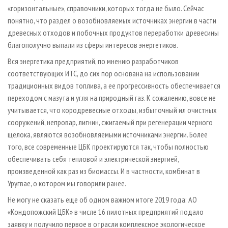
«горизонтальные», справочники, которых тогда не было. Сейчас
понятно, что раздел о возобновляемых источниках энергии в части
древесных отходов и побочных продуктов переработки древесины
благополучно выпали из сферы интересов энергетиков.
Вся энергетика предприятий, по мнению разработчиков
соответствующих ИТС, до сих пор основана на использовании
традиционных видов топлива, а ее прогрессивность обеспечивается
переходом с мазута и угля на природный газ. К сожалению, вовсе не
учитывается, что кородревесные отходы, избыточный ил очистных
сооружений, непровар, лигнин, сжигаемый при регенерации черного
щелока, являются возобновляемыми источниками энергии. Более
того, все современные ЦБК проектируются так, чтобы полностью
обеспечивать себя тепловой и электрической энергией,
произведенной как раз из биомассы. И в частности, комбинат в
Уругвае, о котором мы говорили ранее.
Не могу не сказать еще об одном важном итоге 2019 года: АО
«Кондопожский ЦБК» в числе 16 пилотных предприятий подало
заявку и получило первое в отрасли комплексное экологическое