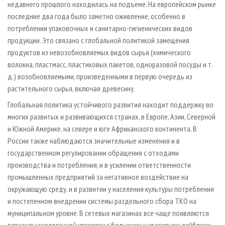
недавнего прошлого находилась на подъеме. На европейском рынке
последние два года было заметно оживление, особенно в
потреблении упаковочных и санитарно-гигиенических видов
продукции. Это связано с глобальной политикой замещения
продуктов из невозобновляемых видов сырья (химического
волокна, пластмасс, пластиковых пакетов, одноразовой посуды и т.
д.) возобновляемыми, произведенными в первую очередь из
растительного сырья, включая древесину.
Глобальная политика устойчивого развития находит поддержку во
многих развитых и развивающихся странах, в Европе, Азии, Северной
и Южной Америке, на севере и юге Африканского континента. В
России также наблюдаются значительные изменения и в
государственном регулировании обращения с отходами
производства и потребления, и в усилении ответственности
промышленных предприятий за негативное воздействие на
окружающую среду, и в развитии у населения культуры потребления
и постепенном внедрении системы раздельного сбора ТКО на
муниципальном уровне. В сетевых магазинах все чаще появляются
варианты экологичной упаковки с большими и красивыми лейблами,