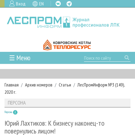
Вход
EN
☰ Меню
ГЛАВНАЯ
РУБРИКИ И ТЕМЫ
Главная
Архив номеров
Статьи
ЛесПромИнформ №3 (149),
РУБРИКИ ЖУРНАЛА
НОВОСТИ
2020 г.
ЛЕСНОЕ ХОЗЯЙСТВО
КАЛЕНДАРЬ СОБЫТИЙ
ПРОЕКТЫ ЛПИ
ПЕРСОНА
ЛЕСОЗАГОТОВКА
НОВОСТИ ЛПК
АНАЛИТИКА
АРХИВ
Персона
ЛЕСОПИЛЕНИЕ
НОВОСТИ ЖУРНАЛА
ПРЕДПРИЯТИЯ ЛПК
АРХИВ ЖУРНАЛОВ
О ЖУРНАЛЕ
Юрий Лахтиков: К бизнесу наконец-то
ДЕРЕВООБРАБОТКА
НОВОСТИ КОМПАНИЙ
ЛЕСНЫЕ РЕГИОНЫ РОССИИ
СТАТЬИ
повернулись лицом!
ПОДПИСКА
РЕКЛАМОДАТЕЛЯМ