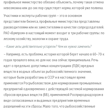
профильное министерство обязано объяснить, почему такая отмена
невозможна или до сих пор существует норма, которой уже полвека.
Участники и эксперты рабочих групп – это в основном
представители бизнеса, профильные министерства представлены
руководителями или их заместителями в качестве сопредседателей.
РАО «Бумпром» в настоящий момент входит в три рабочие группы: по
лесному хозяйству, экологии и охране труда.
– Какие акты действительно устарели? Чем их нужно заменить?
– Например, есть проблема, история которой берет начало в 60–70-х
годах прошлого века, но для нас она сейчас принципиальна. Речь
идет о предельно допустимых концентрациях (ПДК) вредных
веществ в водных объектах рыбохозяйственного значения,
которые были разработаны в СССР и в настоящее время
применяются Росрыболовством для нормирования промышленных
предприятий одновременно с действующей системой нормирования
сбросов вредных веществ (ВВ), применяемой Росприроднадзором в
виде согласованных и выданных предприятиям временных
разрешений на эти сбросы. Мало того, что рыбохозяйственные