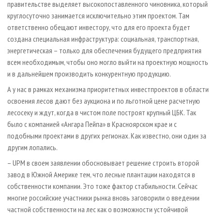
правительстве выделяет высокопоставленного чиновника, который
круглосуточно занимается исключительно этим проектом. Там
ответственно обещают инвестору, что для его проекта будет
создана специальная инфраструктура: социальная, транспортная,
энергетическая – только для обеспечения будущего предприятия
всем необходимым, чтобы оно могло выйти на проектную мощность
и в дальнейшем производить конкурентную продукцию.
А у нас в рамках механизма приоритетных инвестпроектов в области
освоения лесов дают без аукциона и по льготной цене расчетную
лесосеку и ждут, когда в чистом поле построят крупный ЦБК. Так
было с компанией «Ангара Пейпа» в Красноярском крае и с
подобными проектами в других регионах. Как известно, они один за
другим лопались.
– UPM в своем заявлении обосновывает решение строить второй
завод в Южной Америке тем, что лесные плантации находятся в
собственности компании. Это тоже фактор стабильности. Сейчас
многие российские участники рынка вновь заговорили о введении
частной собственности на лес как о возможности устойчивой