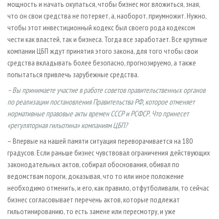
мощность и начать окупаться, чтобы бизнес мог вложиться, зная,
что он свои средства не потеряет, а, наоборот, приумножит. Нужно,
чтобы этот инвестиционный кодекс был своего рода кодексом
чести как властей, так и бизнеса. Тогда все заработает. Все крупные
компании ЦБП ждут принятия этого закона, для того чтобы свои
средства вкладывать более безопасно, прогнозируемо, а также
попытаться привлечь зарубежные средства.
– Вы принимаете участие в работе советов правительственных органов
по реализации постановления Правительства РФ, которое отменяет
нормативные правовые акты времен СССР и РСФСР. Что принесет
«регуляторная гильотина» компаниям ЦБП?
– Впервые на нашей памяти ситуация переворачивается на 180
градусов. Если раньше бизнес чувствовал ограничения действующих
законодательных актов, собирал обоснования, обивал по
ведомствам пороги, доказывая, что то или иное положение
необходимо отменить, и его, как правило, отфутболивали, то сейчас
бизнес согласовывает перечень актов, которые подлежат
гильотинированию, то есть замене или пересмотру, и уже