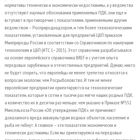
нормативы технически и экономически недостижимы, а у ведомства
отсутствуют научные обоснования применяемых ПДК, они еще и
вступают в противоречие с показателями, применяемыми другим
ведомством – Росприроднадзором, и тем более технологическими
показателями, установленным для предприятий ЦБП приказом
Минприроды России в соответствии со Справочником по наилучшим
технологиям в ЦБП (ИТС 1–2015). Этот справочник разрабатывался
на основе европейского справочника BREF и с учетом опыта
передовых зарубежных и отечественных предприятий. Думаю, никто
не будет спорить, что европейцы не менее трепетно относятся к
вопросам экологии, чем Росрыболовство. И тем не менее
европейские предприятия ориентируются на технологические
показатели, которые в сотни и тысячи раз мягче наших родных ПДК,
а количество их в десятки раз меньше, чем указано в Приказе №552
Минсельхоза России «Об утверждении ПДК», не причиняют
доказанного вреда аквакультурам водных объектов, население и
рыба не гибнут. А главное – эти показатели экономически и
технически достижимы. Если мы ориентируемся на передовые
технологии, давно и успешно применяемые за рубежом, то почему мы