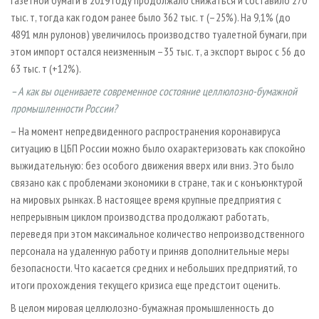
тыс. т, тогда как годом ранее было 362 тыс. т (–25%). На 9,1% (до
4891 млн рулонов) увеличилось производство туалетной бумаги, при
этом импорт остался неизменным –35 тыс. т, а экспорт вырос с 56 до
63 тыс. т (+12%).
– А как вы оцениваете современное состояние целлюлозно-бумажной
промышленности России?
– На момент непредвиденного распространения коронавируса
ситуацию в ЦБП России можно было охарактеризовать как спокойно
выжидательную: без особого движения вверх или вниз. Это было
связано как с проблемами экономики в стране, так и с конъюнктурой
на мировых рынках. В настоящее время крупные предприятия с
непрерывным циклом производства продолжают работать,
переведя при этом максимальное количество непроизводственного
персонала на удаленную работу и приняв дополнительные меры
безопасности. Что касается средних и небольших предприятий, то
итоги прохождения текущего кризиса еще предстоит оценить.
В целом мировая целлюлозно-бумажная промышленность до