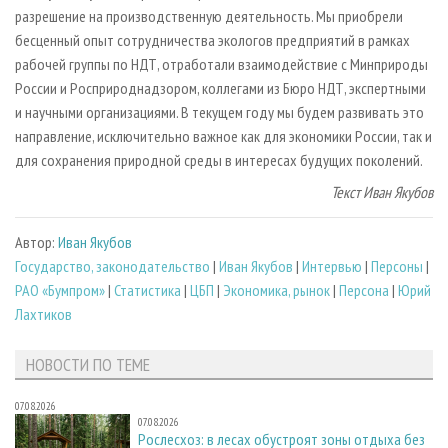
разрешение на производственную деятельность. Мы приобрели
бесценный опыт сотрудничества экологов предприятий в рамках
рабочей группы по НДТ, отработали взаимодействие с Минприроды
России и Росприроднадзором, коллегами из Бюро НДТ, экспертными
и научными организациями. В текущем году мы будем развивать это
направление, исключительно важное как для экономики России, так и
для сохранения природной среды в интересах будущих поколений.
Текст Иван Якубов
Автор:
Иван Якубов
Государство, законодательство
|
Иван Якубов
|
Интервью
|
Персоны
|
РАО «Бумпром»
|
Статистика
|
ЦБП
|
Экономика, рынок
|
Персона
|
Юрий
Лахтиков
НОВОСТИ ПО ТЕМЕ
07.08.2026
07.08.2026
Рослесхоз: в лесах обустроят зоны отдыха без