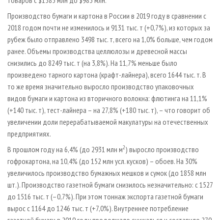
Производство бумаги и картона в России в 2019 году в сравнении с
2018 годом почти не изменилось и 9131 тыс. т (+0,7%), из которых за
рубеж было отправлено 3498 тыс. т, всего на 1,0% больше, чем годом
ранее. Объемы производства целлюлозы и древесной массы
снизились до 8249 тыс. т (на 3,8%). На 11,7% меньше было
произведено тарного картона (крафт-лайнера), всего 1644 тыс. т. В
то же время значительно выросло производство упаковочных
видов бумаги и картона из вторичного волокна: флютинга на 11,1%
(+140 тыс. т), тест-лайнера – на 27,8% (+180 тыс. т), – что говорит об
увеличении доли перерабатываемой макулатуры на отечественных
предприятиях.
2
В прошлом году на 6,4% (до 2931 млн м
) выросло производство
гофрокартона, на 10,4% (до 152 млн усл. кусков) – обоев. На 30%
увеличилось производство бумажных мешков и сумок (до 1858 млн
шт.). Производство газетной бумаги снизилось незначительно: с 1527
до 1516 тыс. т (–0,7%). При этом тоннаж экспорта газетной бумаги
вырос с 1164 до 1246 тыс. т (+7,0%). Внутреннее потребление
газетной бумаги в 2019 году продолжало снижаться и составило 270