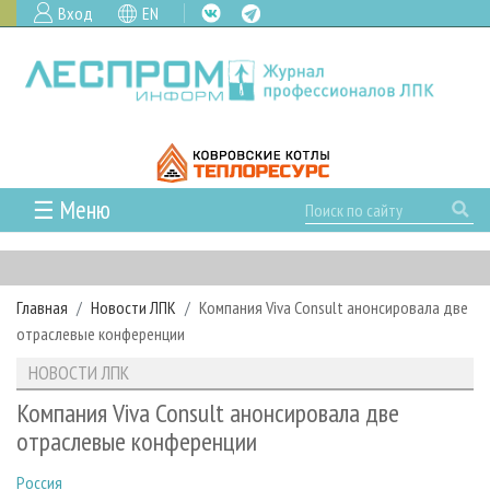
Вход
EN
☰ Меню
ГЛАВНАЯ
РУБРИКИ И ТЕМЫ
Главная
Новости ЛПК
Компания Viva Consult анонсировала две
РУБРИКИ ЖУРНАЛА
НОВОСТИ
отраслевые конференции
ЛЕСНОЕ ХОЗЯЙСТВО
КАЛЕНДАРЬ СОБЫТИЙ
ПРОЕКТЫ ЛПИ
НОВОСТИ ЛПК
ЛЕСОЗАГОТОВКА
НОВОСТИ ЛПК
АНАЛИТИКА
АРХИВ
Компания Viva Consult анонсировала две
ЛЕСОПИЛЕНИЕ
НОВОСТИ ЖУРНАЛА
ПРЕДПРИЯТИЯ ЛПК
АРХИВ ЖУРНАЛОВ
отраслевые конференции
О ЖУРНАЛЕ
ДЕРЕВООБРАБОТКА
НОВОСТИ КОМПАНИЙ
ЛЕСНЫЕ РЕГИОНЫ РОССИИ
СТАТЬИ
ПОДПИСКА
РЕКЛАМОДАТЕЛЯМ
Россия