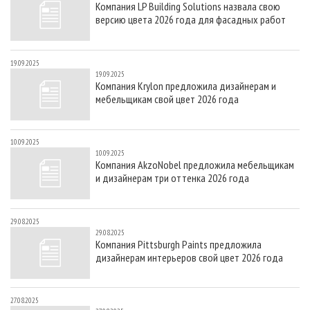
Компания LP Building Solutions назвала свою
СУШКА ДРЕВЕСИНЫ
ПЕРСОНЫ
КОНТАКТЫ
РЕКЛАМА
версию цвета 2026 года для фасадных работ
ПРОИЗВОДСТВО ДРЕВЕСНЫХ ПЛИТ
МОБИЛЬНЫЕ ВЫСТАВКИ
РЕКЛАМА НА САЙТЕ
ДЕРЕВЯННОЕ ДОМОСТРОЕНИЕ
ОФИЦИАЛЬНЫЕ ДЕЛЕГАЦИИ
19.09.2025
19.09.2025
ПРОИЗВОДСТВО МЕБЕЛИ
ПРИОРИТЕТНЫЕ ИНВЕСТПРОЕКТЫ
Компания Krylon предложила дизайнерам и
мебельщикам свой цвет 2026 года
БИОЭНЕРГЕТИКА
RUSSIAN FORESTRY REVIEW
ЦБП
ГАЗЕТА ЛЕСПРОМФОРУМ
10.09.2025
ИНСТРУМЕНТ И МАТЕРИАЛЫ
БИБЛИОТЕКА СПЕЦИАЛИСТА
10.09.2025
Компания AkzoNobel предложила мебельщикам
и дизайнерам три оттенка 2026 года
29.08.2025
29.08.2025
Компания Pittsburgh Paints предложила
дизайнерам интерьеров свой цвет 2026 года
27.08.2025