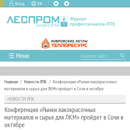
Вход
EN
☰ Меню
ГЛАВНАЯ
РУБРИКИ И ТЕМЫ
Главная
Новости ЛПК
Конференция «Рынки лакокрасочных
РУБРИКИ ЖУРНАЛА
НОВОСТИ
материалов и сырья для ЛКМ» пройдет в Сочи в октябре
ЛЕСНОЕ ХОЗЯЙСТВО
КАЛЕНДАРЬ СОБЫТИЙ
ПРОЕКТЫ ЛПИ
НОВОСТИ ЛПК
ЛЕСОЗАГОТОВКА
НОВОСТИ ЛПК
АНАЛИТИКА
АРХИВ
Конференция «Рынки лакокрасочных
ЛЕСОПИЛЕНИЕ
НОВОСТИ ЖУРНАЛА
ПРЕДПРИЯТИЯ ЛПК
АРХИВ ЖУРНАЛОВ
материалов и сырья для ЛКМ» пройдет в Сочи в
О ЖУРНАЛЕ
октябре
ДЕРЕВООБРАБОТКА
НОВОСТИ КОМПАНИЙ
ЛЕСНЫЕ РЕГИОНЫ РОССИИ
СТАТЬИ
ПОДПИСКА
РЕКЛАМОДАТЕЛЯМ