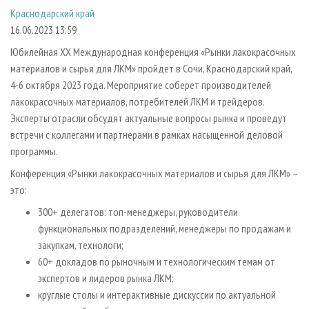
СУШКА ДРЕВЕСИНЫ
ПЕРСОНЫ
КОНТАКТЫ
РЕКЛАМА
Краснодарский край
16.06.2023 13:59
ПРОИЗВОДСТВО ДРЕВЕСНЫХ ПЛИТ
МОБИЛЬНЫЕ ВЫСТАВКИ
РЕКЛАМА НА САЙТЕ
Юбилейная XX Международная конференция «Рынки лакокрасочных
ДЕРЕВЯННОЕ ДОМОСТРОЕНИЕ
ОФИЦИАЛЬНЫЕ ДЕЛЕГАЦИИ
материалов и сырья для ЛКМ» пройдет в Сочи, Краснодарский край,
ПРОИЗВОДСТВО МЕБЕЛИ
ПРИОРИТЕТНЫЕ ИНВЕСТПРОЕКТЫ
4-6 октября 2023 года. Мероприятие соберет производителей
БИОЭНЕРГЕТИКА
RUSSIAN FORESTRY REVIEW
лакокрасочных материалов, потребителей ЛКМ и трейдеров.
Эксперты отрасли обсудят актуальные вопросы рынка и проведут
ЦБП
ГАЗЕТА ЛЕСПРОМФОРУМ
встречи с коллегами и партнерами в рамках насыщенной деловой
ИНСТРУМЕНТ И МАТЕРИАЛЫ
БИБЛИОТЕКА СПЕЦИАЛИСТА
программы.
Конференция «Рынки лакокрасочных материалов и сырья для ЛКМ» –
это:
300+ делегатов: топ-менеджеры, руководители
функциональных подразделений, менеджеры по продажам и
закупкам, технологи;
60+ докладов по рыночным и технологическим темам от
экспертов и лидеров рынка ЛКМ;
круглые столы и интерактивные дискуссии по актуальной