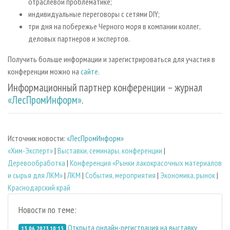
отраслевой проблематике;
индивидуальные переговоры с сетями DIY;
три дня на побережье Черного моря в компании коллег,
деловых партнеров и экспертов.
Получить больше информации и зарегистрироваться для участия в
конференции можно на
сайте
.
Информационный партнер конференции – журнал
«ЛесПромИнформ»
.
Источник новости:
«ЛесПромИнформ»
«Хим-Эксперт»
|
Выставки, семинары, конференции
|
Деревообработка
|
Конференция «Рынки лакокрасочных материалов
и сырья для ЛКМ»
|
ЛКМ
|
События, мероприятия
|
Экономика, рынок
|
Краснодарский край
Новости по теме:
Открыта онлайн-регистрация на выставку
13.06.2023 10:15