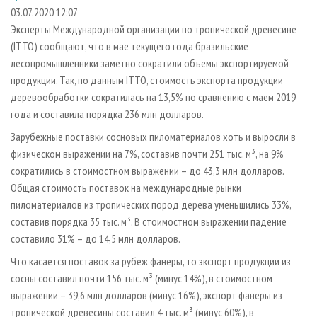
СУШКА ДРЕВЕСИНЫ
ПЕРСОНЫ
КОНТАКТЫ
РЕКЛАМА
03.07.2020 12:07
Эксперты Международной организации по тропической древесине
ПРОИЗВОДСТВО ДРЕВЕСНЫХ ПЛИТ
МОБИЛЬНЫЕ ВЫСТАВКИ
РЕКЛАМА НА САЙТЕ
(ITTO) сообщают, что в мае текущего года бразильские
ДЕРЕВЯННОЕ ДОМОСТРОЕНИЕ
ОФИЦИАЛЬНЫЕ ДЕЛЕГАЦИИ
лесопромышленники заметно сократили объемы экспортируемой
ПРОИЗВОДСТВО МЕБЕЛИ
продукции. Так, по данным ITTO, стоимость экспорта продукции
ПРИОРИТЕТНЫЕ ИНВЕСТПРОЕКТЫ
деревообработки сократилась на 13,5% по сравнению с маем 2019
БИОЭНЕРГЕТИКА
RUSSIAN FORESTRY REVIEW
года и составила порядка 236 млн долларов.
ЦБП
ГАЗЕТА ЛЕСПРОМФОРУМ
Зарубежные поставки сосновых пиломатериалов хоть и выросли в
ИНСТРУМЕНТ И МАТЕРИАЛЫ
БИБЛИОТЕКА СПЕЦИАЛИСТА
физическом выражении на 7%, составив почти 251 тыс. м³, на 9%
сократились в стоимостном выражении – до 43,3 млн долларов.
Общая стоимость поставок на международные рынки
пиломатериалов из тропических пород дерева уменьшились 33%,
составив порядка 35 тыс. м³. В стоимостном выражении падение
составило 31% – до 14,5 млн долларов.
Что касается поставок за рубеж фанеры, то экспорт продукции из
сосны составил почти 156 тыс. м³ (минус 14%), в стоимостном
выражении – 39,6 млн долларов (минус 16%), экспорт фанеры из
тропической древесины составил 4 тыс. м³ (минус 60%), в