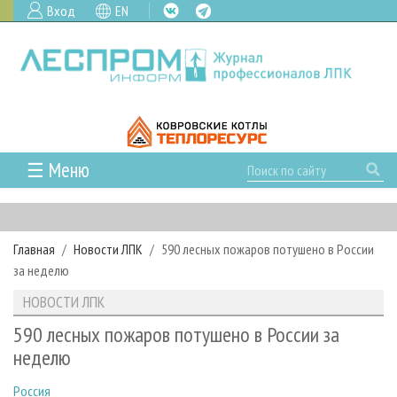
Вход
EN
☰ Меню
ГЛАВНАЯ
РУБРИКИ И ТЕМЫ
Главная
Новости ЛПК
590 лесных пожаров потушено в России
РУБРИКИ ЖУРНАЛА
НОВОСТИ
за неделю
ЛЕСНОЕ ХОЗЯЙСТВО
КАЛЕНДАРЬ СОБЫТИЙ
ПРОЕКТЫ ЛПИ
НОВОСТИ ЛПК
ЛЕСОЗАГОТОВКА
НОВОСТИ ЛПК
АНАЛИТИКА
АРХИВ
590 лесных пожаров потушено в России за
ЛЕСОПИЛЕНИЕ
НОВОСТИ ЖУРНАЛА
ПРЕДПРИЯТИЯ ЛПК
АРХИВ ЖУРНАЛОВ
неделю
О ЖУРНАЛЕ
ДЕРЕВООБРАБОТКА
НОВОСТИ КОМПАНИЙ
ЛЕСНЫЕ РЕГИОНЫ РОССИИ
СТАТЬИ
ПОДПИСКА
РЕКЛАМОДАТЕЛЯМ
Россия