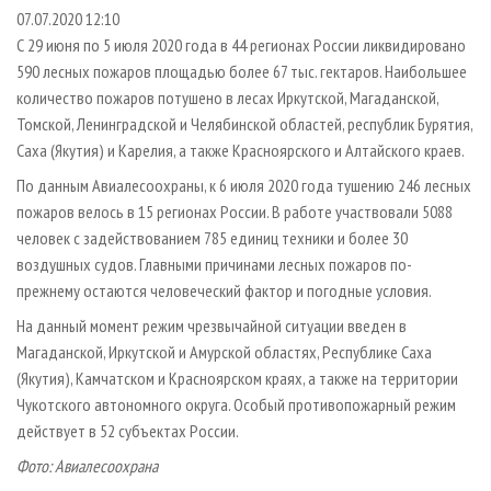
СУШКА ДРЕВЕСИНЫ
ПЕРСОНЫ
КОНТАКТЫ
РЕКЛАМА
07.07.2020 12:10
С 29 июня по 5 июля 2020 года в 44 регионах России ликвидировано
ПРОИЗВОДСТВО ДРЕВЕСНЫХ ПЛИТ
МОБИЛЬНЫЕ ВЫСТАВКИ
РЕКЛАМА НА САЙТЕ
590 лесных пожаров площадью более 67 тыс. гектаров. Наибольшее
ДЕРЕВЯННОЕ ДОМОСТРОЕНИЕ
ОФИЦИАЛЬНЫЕ ДЕЛЕГАЦИИ
количество пожаров потушено в лесах Иркутской, Магаданской,
ПРОИЗВОДСТВО МЕБЕЛИ
Томской, Ленинградской и Челябинской областей, республик Бурятия,
ПРИОРИТЕТНЫЕ ИНВЕСТПРОЕКТЫ
Саха (Якутия) и Карелия, а также Красноярского и Алтайского краев.
БИОЭНЕРГЕТИКА
RUSSIAN FORESTRY REVIEW
По данным Авиалесоохраны, к 6 июля 2020 года тушению 246 лесных
ЦБП
ГАЗЕТА ЛЕСПРОМФОРУМ
пожаров велось в 15 регионах России. В работе участвовали 5088
ИНСТРУМЕНТ И МАТЕРИАЛЫ
БИБЛИОТЕКА СПЕЦИАЛИСТА
человек с задействованием 785 единиц техники и более 30
воздушных судов. Главными причинами лесных пожаров по-
прежнему остаются человеческий фактор и погодные условия.
На данный момент режим чрезвычайной ситуации введен в
Магаданской, Иркутской и Амурской областях, Республике Саха
(Якутия), Камчатском и Красноярском краях, а также на территории
Чукотского автономного округа. Особый противопожарный режим
действует в 52 субъектах России.
Фото: Авиалесоохрана