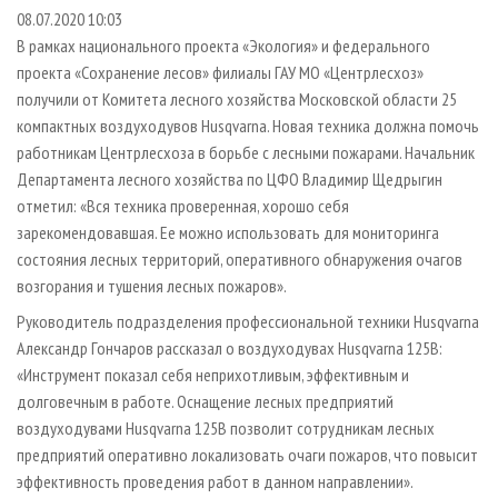
СУШКА ДРЕВЕСИНЫ
ПЕРСОНЫ
КОНТАКТЫ
РЕКЛАМА
08.07.2020 10:03
В рамках национального проекта «Экология» и федерального
ПРОИЗВОДСТВО ДРЕВЕСНЫХ ПЛИТ
МОБИЛЬНЫЕ ВЫСТАВКИ
РЕКЛАМА НА САЙТЕ
проекта «Сохранение лесов» филиалы ГАУ МО «Центрлесхоз»
ДЕРЕВЯННОЕ ДОМОСТРОЕНИЕ
ОФИЦИАЛЬНЫЕ ДЕЛЕГАЦИИ
получили от Комитета лесного хозяйства Московской области 25
ПРОИЗВОДСТВО МЕБЕЛИ
компактных воздуходувов Husqvarna. Новая техника должна помочь
ПРИОРИТЕТНЫЕ ИНВЕСТПРОЕКТЫ
работникам Центрлесхоза в борьбе с лесными пожарами. Начальник
БИОЭНЕРГЕТИКА
RUSSIAN FORESTRY REVIEW
Департамента лесного хозяйства по ЦФО Владимир Щедрыгин
ЦБП
ГАЗЕТА ЛЕСПРОМФОРУМ
отметил: «Вся техника проверенная, хорошо себя
зарекомендовавшая. Ее можно использовать для мониторинга
ИНСТРУМЕНТ И МАТЕРИАЛЫ
БИБЛИОТЕКА СПЕЦИАЛИСТА
состояния лесных территорий, оперативного обнаружения очагов
возгорания и тушения лесных пожаров».
Руководитель подразделения профессиональной техники Husqvarna
Александр Гончаров рассказал о воздуходувах Husqvarna 125В:
«Инструмент показал себя неприхотливым, эффективным и
долговечным в работе. Оснащение лесных предприятий
воздуходувами Husqvarna 125В позволит сотрудникам лесных
предприятий оперативно локализовать очаги пожаров, что повысит
эффективность проведения работ в данном направлении».