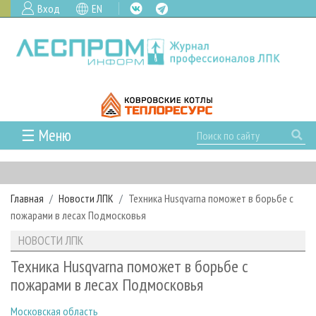
Вход
EN
☰ Меню
ГЛАВНАЯ
РУБРИКИ И ТЕМЫ
Главная
Новости ЛПК
Техника Husqvarna поможет в борьбе с
РУБРИКИ ЖУРНАЛА
НОВОСТИ
пожарами в лесах Подмосковья
ЛЕСНОЕ ХОЗЯЙСТВО
КАЛЕНДАРЬ СОБЫТИЙ
ПРОЕКТЫ ЛПИ
НОВОСТИ ЛПК
ЛЕСОЗАГОТОВКА
НОВОСТИ ЛПК
АНАЛИТИКА
АРХИВ
Техника Husqvarna поможет в борьбе с
ЛЕСОПИЛЕНИЕ
НОВОСТИ ЖУРНАЛА
ПРЕДПРИЯТИЯ ЛПК
АРХИВ ЖУРНАЛОВ
пожарами в лесах Подмосковья
О ЖУРНАЛЕ
ДЕРЕВООБРАБОТКА
НОВОСТИ КОМПАНИЙ
ЛЕСНЫЕ РЕГИОНЫ РОССИИ
СТАТЬИ
ПОДПИСКА
РЕКЛАМОДАТЕЛЯМ
Московская область