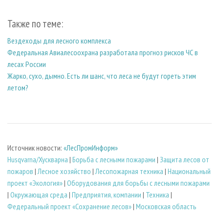
Также по теме:
Вездеходы для лесного комплекса
Федеральная Авиалесоохрана разработала прогноз рисков ЧС в
лесах России
Жарко, сухо, дымно. Есть ли шанс, что леса не будут гореть этим
летом?
Источник новости:
«ЛесПромИнформ»
Husqvarna/Хускварна
|
Борьба с лесными пожарами
|
Защита лесов от
пожаров
|
Лесное хозяйство
|
Лесопожарная техника
|
Национальный
проект «Экология»
|
Оборудования для борьбы с лесными пожарами
|
Окружающая среда
|
Предприятия, компании
|
Техника
|
Федеральный проект «Сохранение лесов»
|
Московская область