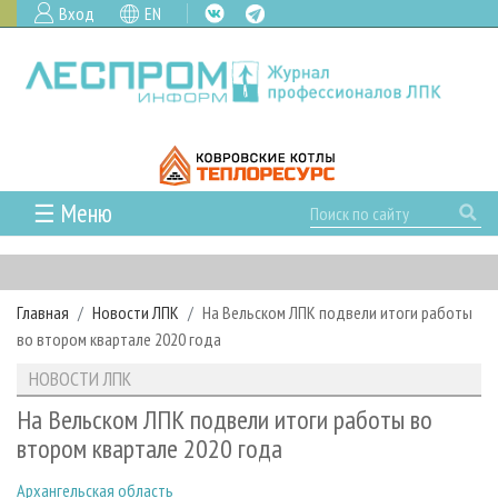
Вход
EN
☰ Меню
ГЛАВНАЯ
РУБРИКИ И ТЕМЫ
Главная
Новости ЛПК
На Вельском ЛПК подвели итоги работы
РУБРИКИ ЖУРНАЛА
НОВОСТИ
во втором квартале 2020 года
ЛЕСНОЕ ХОЗЯЙСТВО
КАЛЕНДАРЬ СОБЫТИЙ
ПРОЕКТЫ ЛПИ
НОВОСТИ ЛПК
ЛЕСОЗАГОТОВКА
НОВОСТИ ЛПК
АНАЛИТИКА
АРХИВ
На Вельском ЛПК подвели итоги работы во
ЛЕСОПИЛЕНИЕ
НОВОСТИ ЖУРНАЛА
ПРЕДПРИЯТИЯ ЛПК
АРХИВ ЖУРНАЛОВ
втором квартале 2020 года
О ЖУРНАЛЕ
ДЕРЕВООБРАБОТКА
НОВОСТИ КОМПАНИЙ
ЛЕСНЫЕ РЕГИОНЫ РОССИИ
СТАТЬИ
ПОДПИСКА
РЕКЛАМОДАТЕЛЯМ
Архангельская область