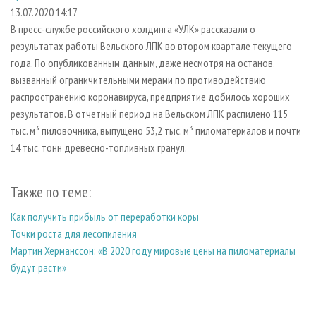
СУШКА ДРЕВЕСИНЫ
ПЕРСОНЫ
КОНТАКТЫ
РЕКЛАМА
13.07.2020 14:17
В пресс-службе российского холдинга «УЛК» рассказали о
ПРОИЗВОДСТВО ДРЕВЕСНЫХ ПЛИТ
МОБИЛЬНЫЕ ВЫСТАВКИ
РЕКЛАМА НА САЙТЕ
результатах работы Вельского ЛПК во втором квартале текущего
ДЕРЕВЯННОЕ ДОМОСТРОЕНИЕ
ОФИЦИАЛЬНЫЕ ДЕЛЕГАЦИИ
года. По опубликованным данным, даже несмотря на останов,
ПРОИЗВОДСТВО МЕБЕЛИ
вызванный ограничительными мерами по противодействию
ПРИОРИТЕТНЫЕ ИНВЕСТПРОЕКТЫ
распространению коронавируса, предприятие добилось хороших
БИОЭНЕРГЕТИКА
RUSSIAN FORESTRY REVIEW
результатов. В отчетный период на Вельском ЛПК распилено 115
ЦБП
ГАЗЕТА ЛЕСПРОМФОРУМ
тыс. м³ пиловочника, выпущено 53,2 тыс. м³ пиломатериалов и почти
14 тыс. тонн древесно-топливных гранул.
ИНСТРУМЕНТ И МАТЕРИАЛЫ
БИБЛИОТЕКА СПЕЦИАЛИСТА
Также по теме:
Как получить прибыль от переработки коры
Точки роста для лесопиления
Мартин Херманссон: «В 2020 году мировые цены на пиломатериалы
будут расти»