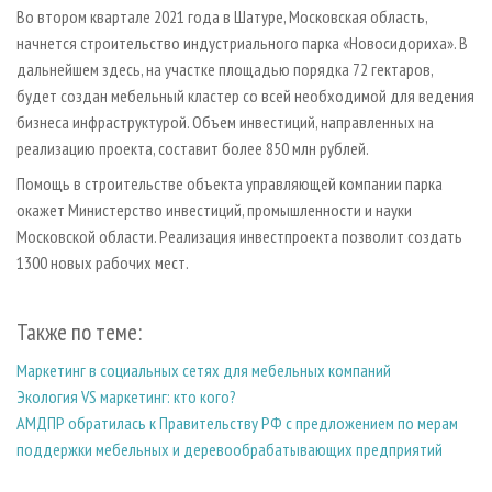
СУШКА ДРЕВЕСИНЫ
ПЕРСОНЫ
Во втором квартале 2021 года в Шатуре, Московская область,
КОНТАКТЫ
РЕКЛАМА
начнется строительство индустриального парка «Новосидориха». В
ПРОИЗВОДСТВО ДРЕВЕСНЫХ ПЛИТ
МОБИЛЬНЫЕ ВЫСТАВКИ
РЕКЛАМА НА САЙТЕ
дальнейшем здесь, на участке площадью порядка 72 гектаров,
ДЕРЕВЯННОЕ ДОМОСТРОЕНИЕ
ОФИЦИАЛЬНЫЕ ДЕЛЕГАЦИИ
будет создан мебельный кластер со всей необходимой для ведения
бизнеса инфраструктурой. Объем инвестиций, направленных на
ПРОИЗВОДСТВО МЕБЕЛИ
ПРИОРИТЕТНЫЕ ИНВЕСТПРОЕКТЫ
реализацию проекта, составит более 850 млн рублей.
БИОЭНЕРГЕТИКА
RUSSIAN FORESTRY REVIEW
Помощь в строительстве объекта управляющей компании парка
ЦБП
ГАЗЕТА ЛЕСПРОМФОРУМ
окажет Министерство инвестиций, промышленности и науки
ИНСТРУМЕНТ И МАТЕРИАЛЫ
БИБЛИОТЕКА СПЕЦИАЛИСТА
Московской области. Реализация инвестпроекта позволит создать
1300 новых рабочих мест.
Также по теме:
Маркетинг в социальных сетях для мебельных компаний
Экология VS маркетинг: кто кого?
АМДПР обратилась к Правительству РФ с предложением по мерам
поддержки мебельных и деревообрабатывающих предприятий