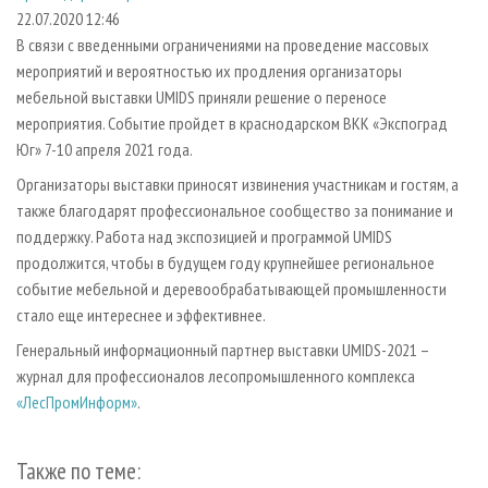
СУШКА ДРЕВЕСИНЫ
ПЕРСОНЫ
КОНТАКТЫ
РЕКЛАМА
22.07.2020 12:46
В связи с введенными ограничениями на проведение массовых
ПРОИЗВОДСТВО ДРЕВЕСНЫХ ПЛИТ
МОБИЛЬНЫЕ ВЫСТАВКИ
РЕКЛАМА НА САЙТЕ
мероприятий и вероятностью их продления организаторы
ДЕРЕВЯННОЕ ДОМОСТРОЕНИЕ
ОФИЦИАЛЬНЫЕ ДЕЛЕГАЦИИ
мебельной выставки UMIDS приняли решение о переносе
ПРОИЗВОДСТВО МЕБЕЛИ
мероприятия. Событие пройдет в краснодарском ВКК «Экспоград
ПРИОРИТЕТНЫЕ ИНВЕСТПРОЕКТЫ
Юг» 7-10 апреля 2021 года.
БИОЭНЕРГЕТИКА
RUSSIAN FORESTRY REVIEW
Организаторы выставки приносят извинения участникам и гостям, а
ЦБП
ГАЗЕТА ЛЕСПРОМФОРУМ
также благодарят профессиональное сообщество за понимание и
ИНСТРУМЕНТ И МАТЕРИАЛЫ
БИБЛИОТЕКА СПЕЦИАЛИСТА
поддержку. Работа над экспозицией и программой UMIDS
продолжится, чтобы в будущем году крупнейшее региональное
событие мебельной и деревообрабатывающей промышленности
стало еще интереснее и эффективнее.
Генеральный информационный партнер выставки UMIDS-2021 –
журнал для профессионалов лесопромышленного комплекса
«ЛесПромИнформ»
.
Также по теме: