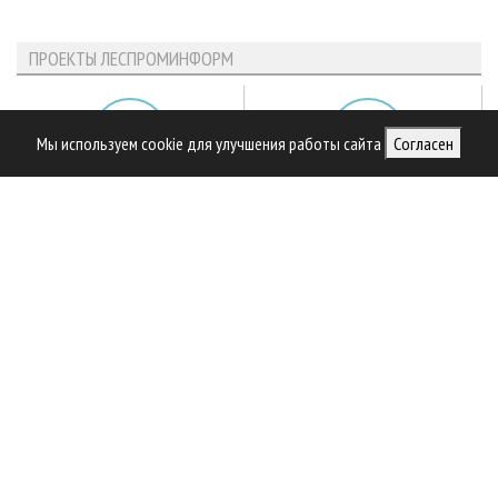
ПРОЕКТЫ ЛЕСПРОМИНФОРМ
Мы используем cookie для улучшения работы сайта
Согласен
Библиотека специалиста
Предприятия ЛПК
Приоритетные инвестпроекты
Официальные делегации