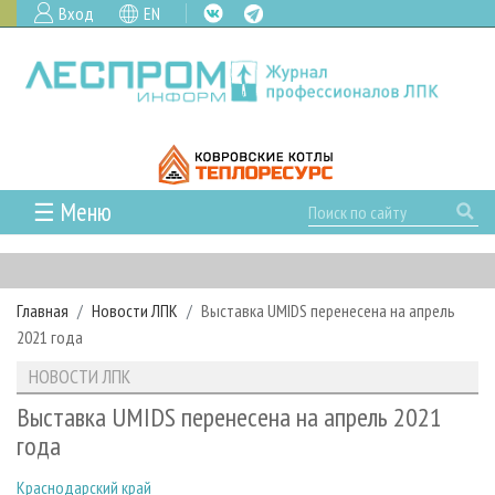
Вход
EN
☰ Меню
ГЛАВНАЯ
РУБРИКИ И ТЕМЫ
Главная
Новости ЛПК
Выставка UMIDS перенесена на апрель
РУБРИКИ ЖУРНАЛА
НОВОСТИ
2021 года
ЛЕСНОЕ ХОЗЯЙСТВО
КАЛЕНДАРЬ СОБЫТИЙ
ПРОЕКТЫ ЛПИ
НОВОСТИ ЛПК
ЛЕСОЗАГОТОВКА
НОВОСТИ ЛПК
АНАЛИТИКА
АРХИВ
Выставка UMIDS перенесена на апрель 2021
ЛЕСОПИЛЕНИЕ
НОВОСТИ ЖУРНАЛА
ПРЕДПРИЯТИЯ ЛПК
АРХИВ ЖУРНАЛОВ
года
О ЖУРНАЛЕ
ДЕРЕВООБРАБОТКА
НОВОСТИ КОМПАНИЙ
ЛЕСНЫЕ РЕГИОНЫ РОССИИ
СТАТЬИ
ПОДПИСКА
РЕКЛАМОДАТЕЛЯМ
Краснодарский край