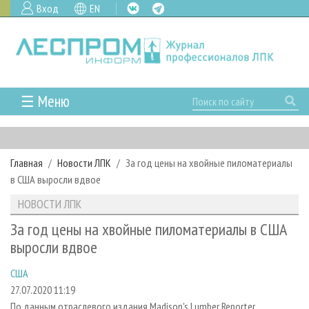
Вход
EN
☰ Меню
ГЛАВНАЯ
РУБРИКИ И ТЕМЫ
Главная
Новости ЛПК
За год цены на хвойные пиломатериалы
РУБРИКИ ЖУРНАЛА
НОВОСТИ
в США выросли вдвое
ЛЕСНОЕ ХОЗЯЙСТВО
КАЛЕНДАРЬ СОБЫТИЙ
ПРОЕКТЫ ЛПИ
НОВОСТИ ЛПК
ЛЕСОЗАГОТОВКА
НОВОСТИ ЛПК
АНАЛИТИКА
АРХИВ
За год цены на хвойные пиломатериалы в США
ЛЕСОПИЛЕНИЕ
НОВОСТИ ЖУРНАЛА
ПРЕДПРИЯТИЯ ЛПК
АРХИВ ЖУРНАЛОВ
выросли вдвое
О ЖУРНАЛЕ
ДЕРЕВООБРАБОТКА
НОВОСТИ КОМПАНИЙ
ЛЕСНЫЕ РЕГИОНЫ РОССИИ
СТАТЬИ
ПОДПИСКА
РЕКЛАМОДАТЕЛЯМ
США
СУШКА ДРЕВЕСИНЫ
ПЕРСОНЫ
КОНТАКТЫ
РЕКЛАМА
27.07.2020 11:19
По данным отраслевого издания Madison's Lumber Reporter,