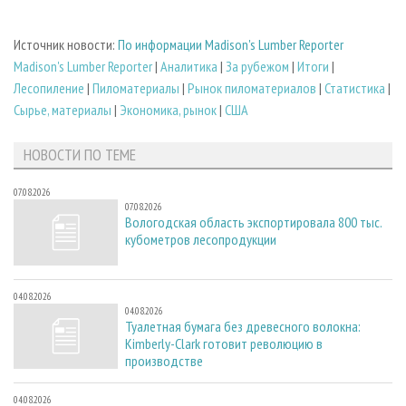
Источник новости:
По информации Madison's Lumber Reporter
Madison's Lumber Reporter
|
Аналитика
|
За рубежом
|
Итоги
|
Лесопиление
|
Пиломатериалы
|
Рынок пиломатериалов
|
Статистика
|
Сырье, материалы
|
Экономика, рынок
|
США
НОВОСТИ ПО ТЕМЕ
07.08.2026
07.08.2026
Вологодская область экспортировала 800 тыс.
кубометров лесопродукции
04.08.2026
04.08.2026
Туалетная бумага без древесного волокна:
Kimberly-Clark готовит революцию в
производстве
04.08.2026