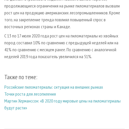
ПРОИЗВОДСТВО ДРЕВЕСНЫХ ПЛИТ
МОБИЛЬНЫЕ ВЫСТАВКИ
РЕКЛАМА НА САЙТЕ
продолжающиеся ограничения на рынке пиломатериалов вызвали
ДЕРЕВЯННОЕ ДОМОСТРОЕНИЕ
ОФИЦИАЛЬНЫЕ ДЕЛЕГАЦИИ
рост цен на продукцию американских лесопромышленников. Кроме
ПРОИЗВОДСТВО МЕБЕЛИ
того, на закрепление тренда повлиял повышенный спрос в
ПРИОРИТЕТНЫЕ ИНВЕСТПРОЕКТЫ
восточных регионах страны и Канаде.
БИОЭНЕРГЕТИКА
RUSSIAN FORESTRY REVIEW
С 13 по 17 июля 2020 года рост цен на пиломатериалы из хвойных
ЦБП
ГАЗЕТА ЛЕСПРОМФОРУМ
пород составил 10% по сравнению с предыдущей неделей или на
ИНСТРУМЕНТ И МАТЕРИАЛЫ
БИБЛИОТЕКА СПЕЦИАЛИСТА
41% по сравнению с месяцем ранее. По сравнению с аналогичной
неделей 2019 года показатель увеличился на 51%.
Также по теме:
Российские пиломатериалы: ситуация на внешних рынках
Точки роста для лесопиления
Мартин Херманссон: «В 2020 году мировые цены на пиломатериалы
будут расти»