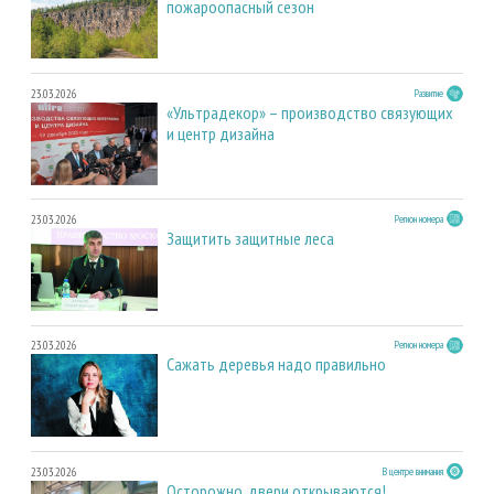
пожароопасный сезон
23.03.2026
Развитие
«Ультрадекор» – производство связующих
и центр дизайна
23.03.2026
Регион номера
Защитить защитные леса
23.03.2026
Регион номера
Сажать деревья надо правильно
23.03.2026
В центре внимания
Осторожно, двери открываются!