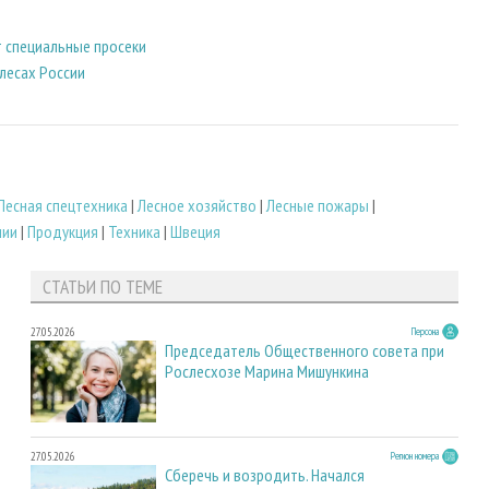
 специальные просеки
лесах России
Лесная спецтехника
|
Лесное хозяйство
|
Лесные пожары
|
нии
|
Продукция
|
Техника
|
Швеция
СТАТЬИ ПО ТЕМЕ
27.05.2026
Персона
Председатель Общественного совета при
Рослесхозе Марина Мишункина
27.05.2026
Регион номера
Сберечь и возродить. Начался