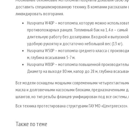
доставить специализированную технику. В компании рассказали
ликвидировать возгорания.
Husqvarna W40P – мотопомпа, которую можно использова
противопожарных ранцев. Топливный бак на 1,4 л – самый
длительную работу без дозаправки. Входной и выпускной 
удобную рукоятку и достаточно небольшой вес (13 кг).
Husqvarna W50P – мотопомпа среднего класса с производи
м, глубина всасывания 5-7 м.
Husqvarna W80P – мотопомпа повышенной производительн
Диаметр на выходе 80 мм, напор до 28 м, глубина всасыван
Все модели оснащены мощными современными четырехтактными д
масла и долговечными насосными блоками, предназначенными д
шлангов, но тип резьбы фланцев унифицирован под все системы,
Вся техника протестирована структурами ГАУ МО «Центрлесхоз».
Также по теме