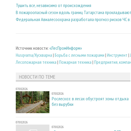
Тушить все, независимо от происхождения
В пожароопасный сезон вдоль границ Татарстана прокладывают
Федеральная Авиалесоохрана разработала прогноз рисков ЧС в 
Источник новости:
«ЛесПромИнформ»
Husqvarna/Хускварна
|
Борьба с лесными пожарами
|
Инструмент
|
Лесопожарная техника
|
Пожарная техника
|
Предприятия, компа
НОВОСТИ ПО ТЕМЕ
07.08.2026
07.08.2026
Рослесхоз: в лесах обустроят зоны отдыха
без вырубки
07.08.2026
07.08.2026