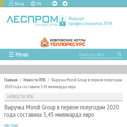
Вход
EN
☰ Меню
ГЛАВНАЯ
РУБРИКИ И ТЕМЫ
Главная
Новости ЛПК
Выручка Mondi Group в первом полугодии
РУБРИКИ ЖУРНАЛА
НОВОСТИ
2020 года составила 3,45 миллиарда евро
ЛЕСНОЕ ХОЗЯЙСТВО
КАЛЕНДАРЬ СОБЫТИЙ
ПРОЕКТЫ ЛПИ
НОВОСТИ ЛПК
ЛЕСОЗАГОТОВКА
НОВОСТИ ЛПК
АНАЛИТИКА
АРХИВ
Выручка Mondi Group в первом полугодии 2020
ЛЕСОПИЛЕНИЕ
НОВОСТИ ЖУРНАЛА
ПРЕДПРИЯТИЯ ЛПК
АРХИВ ЖУРНАЛОВ
года составила 3,45 миллиарда евро
О ЖУРНАЛЕ
ДЕРЕВООБРАБОТКА
НОВОСТИ КОМПАНИЙ
ЛЕСНЫЕ РЕГИОНЫ РОССИИ
СТАТЬИ
ПОДПИСКА
РЕКЛАМОДАТЕЛЯМ
Австрия