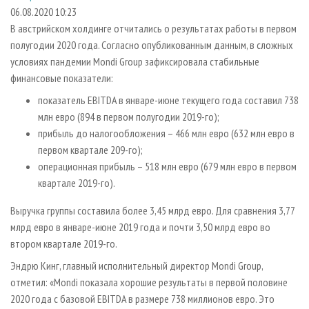
СУШКА ДРЕВЕСИНЫ
ПЕРСОНЫ
КОНТАКТЫ
РЕКЛАМА
06.08.2020 10:23
В австрийском холдинге отчитались о результатах работы в первом
ПРОИЗВОДСТВО ДРЕВЕСНЫХ ПЛИТ
МОБИЛЬНЫЕ ВЫСТАВКИ
РЕКЛАМА НА САЙТЕ
полугодии 2020 года. Согласно опубликованным данным, в сложных
ДЕРЕВЯННОЕ ДОМОСТРОЕНИЕ
ОФИЦИАЛЬНЫЕ ДЕЛЕГАЦИИ
условиях пандемии Mondi Group зафиксировала стабильные
ПРОИЗВОДСТВО МЕБЕЛИ
финансовые показатели:
ПРИОРИТЕТНЫЕ ИНВЕСТПРОЕКТЫ
БИОЭНЕРГЕТИКА
показатель EBITDA в январе-июне текущего года составил 738
RUSSIAN FORESTRY REVIEW
млн евро (894 в первом полугодии 2019-го);
ЦБП
ГАЗЕТА ЛЕСПРОМФОРУМ
прибыль до налогообложения – 466 млн евро (632 млн евро в
ИНСТРУМЕНТ И МАТЕРИАЛЫ
БИБЛИОТЕКА СПЕЦИАЛИСТА
первом квартале 209-го);
операционная прибыль – 518 млн евро (679 млн евро в первом
квартале 2019-го).
Выручка группы составила более 3,45 млрд евро. Для сравнения 3,77
млрд евро в январе-июне 2019 года и почти 3,50 млрд евро во
втором квартале 2019-го.
Эндрю Кинг, главный исполнительный директор Mondi Group,
отметил: «Mondi показала хорошие результаты в первой половине
2020 года с базовой EBITDA в размере 738 миллионов евро. Это