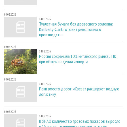
04.08.2026
04.08.2026
Туалетная бумага без древесного волокна:
Kimberly-Clark готовит революцию в
производстве
04.08.2026
04.08.2026
Россия сохранила 10% китайского рынка ЛПК
при общем падении импорта
04.08.2026
04.08.2026
Реки вместо дорог: «Свеза» расширяет водную
логистику
04.08.2026
04.08.2026
В ЯНАО количество грозовых пожаров выросло
в 15 раз по сравнению с прошлым годом