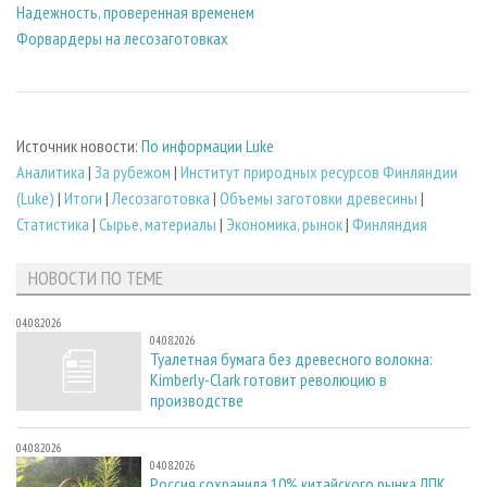
Надежность, проверенная временем
Форвардеры на лесозаготовках
Источник новости:
По информации Luke
Аналитика
|
За рубежом
|
Институт природных ресурсов Финляндии
(Luke)
|
Итоги
|
Лесозаготовка
|
Объемы заготовки древесины
|
Статистика
|
Сырье, материалы
|
Экономика, рынок
|
Финляндия
НОВОСТИ ПО ТЕМЕ
04.08.2026
04.08.2026
Туалетная бумага без древесного волокна:
Kimberly-Clark готовит революцию в
производстве
04.08.2026
04.08.2026
Россия сохранила 10% китайского рынка ЛПК