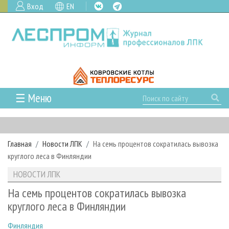
Вход
EN
☰ Меню
ГЛАВНАЯ
РУБРИКИ И ТЕМЫ
Главная
Новости ЛПК
На семь процентов сократилась вывозка
РУБРИКИ ЖУРНАЛА
НОВОСТИ
круглого леса в Финляндии
ЛЕСНОЕ ХОЗЯЙСТВО
КАЛЕНДАРЬ СОБЫТИЙ
ПРОЕКТЫ ЛПИ
НОВОСТИ ЛПК
ЛЕСОЗАГОТОВКА
НОВОСТИ ЛПК
АНАЛИТИКА
АРХИВ
На семь процентов сократилась вывозка
ЛЕСОПИЛЕНИЕ
НОВОСТИ ЖУРНАЛА
ПРЕДПРИЯТИЯ ЛПК
АРХИВ ЖУРНАЛОВ
круглого леса в Финляндии
О ЖУРНАЛЕ
ДЕРЕВООБРАБОТКА
НОВОСТИ КОМПАНИЙ
ЛЕСНЫЕ РЕГИОНЫ РОССИИ
СТАТЬИ
ПОДПИСКА
РЕКЛАМОДАТЕЛЯМ
Финляндия