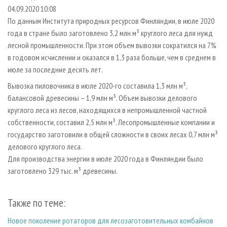
СУШКА ДРЕВЕСИНЫ
ПЕРСОНЫ
КОНТАКТЫ
РЕКЛАМА
04.09.2020 10:08
По данным Института природных ресурсов Финляндии, в июле 2020
ПРОИЗВОДСТВО ДРЕВЕСНЫХ ПЛИТ
МОБИЛЬНЫЕ ВЫСТАВКИ
РЕКЛАМА НА САЙТЕ
года в стране было заготовлено 3,2 млн м³ круглого леса для нужд
ДЕРЕВЯННОЕ ДОМОСТРОЕНИЕ
ОФИЦИАЛЬНЫЕ ДЕЛЕГАЦИИ
лесной промышленности. При этом объем вывозки сократился на 7%
ПРОИЗВОДСТВО МЕБЕЛИ
в годовом исчислении и оказался в 1,3 раза больше, чем в среднем в
ПРИОРИТЕТНЫЕ ИНВЕСТПРОЕКТЫ
июле за последние десять лет.
БИОЭНЕРГЕТИКА
RUSSIAN FORESTRY REVIEW
Вывозка пиловочника в июле 2020-го составила 1,3 млн м³,
ЦБП
ГАЗЕТА ЛЕСПРОМФОРУМ
балансовой древесины – 1,9 млн м³. Объем вывозки делового
ИНСТРУМЕНТ И МАТЕРИАЛЫ
БИБЛИОТЕКА СПЕЦИАЛИСТА
круглого леса из лесов, находящихся в непромышленной частной
собственности, составил 2,5 млн м³. Лесопромышленные компании и
государство заготовили в общей сложности в своих лесах 0,7 млн м³
делового круглого леса.
Для производства энергии в июле 2020 года в Финляндии было
заготовлено 329 тыс. м³ древесины.
Также по теме:
Новое поколение ротаторов для лесозаготовительных комбайнов