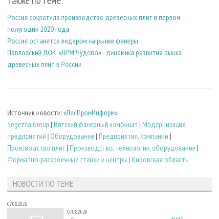
Также по теме:
Россия сократила производство древесных плит в первом
полугодии 2020 года
Россия останется лидером на рынке фанеры
Павловский ДОК, «UPM Чудово» - динамика развития рынка
древесных плит в России
Источник новости:
«ЛесПромИнформ»
Segezha Group
|
Вятский фанерный комбинат
|
Модернизация
предприятий
|
Оборудование
|
Предприятия, компании
|
Производство плит
|
Производство, технологии, оборудование
|
Форматно-раскроечные станки и центры
|
Кировская область
НОВОСТИ ПО ТЕМЕ
07.08.2026
07.08.2026