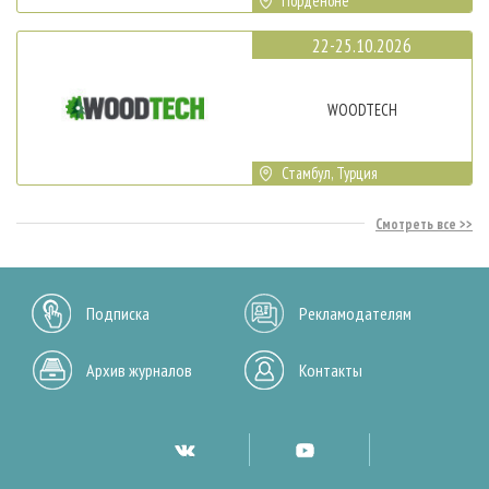
Порденоне
22-25.10.2026
WOODTECH
Стамбул, Турция
Смотреть все
Подписка
Рекламодателям
Архив журналов
Контакты