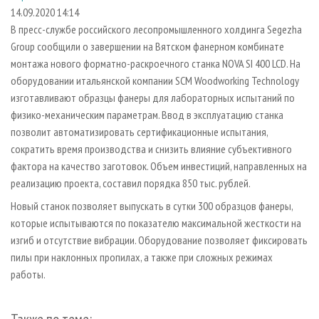
СУШКА ДРЕВЕСИНЫ
ПЕРСОНЫ
КОНТАКТЫ
РЕКЛАМА
14.09.2020 14:14
В пресс-службе российского лесопромышленного холдинга Segezha
ПРОИЗВОДСТВО ДРЕВЕСНЫХ ПЛИТ
МОБИЛЬНЫЕ ВЫСТАВКИ
РЕКЛАМА НА САЙТЕ
Group сообщили о завершении на Вятском фанерном комбинате
ДЕРЕВЯННОЕ ДОМОСТРОЕНИЕ
ОФИЦИАЛЬНЫЕ ДЕЛЕГАЦИИ
монтажа нового форматно-раскроечного станка NOVA SI 400 LCD. На
ПРОИЗВОДСТВО МЕБЕЛИ
оборудовании итальянской компании SCM Woodworking Technology
ПРИОРИТЕТНЫЕ ИНВЕСТПРОЕКТЫ
изготавливают образцы фанеры для лабораторных испытаний по
БИОЭНЕРГЕТИКА
RUSSIAN FORESTRY REVIEW
физико-механическим параметрам. Ввод в эксплуатацию станка
ЦБП
ГАЗЕТА ЛЕСПРОМФОРУМ
позволит автоматизировать сертификационные испытания,
сократить время производства и снизить влияние субъективного
ИНСТРУМЕНТ И МАТЕРИАЛЫ
БИБЛИОТЕКА СПЕЦИАЛИСТА
фактора на качество заготовок. Объем инвестиций, направленных на
реализацию проекта, составил порядка 850 тыс. рублей.
Новый станок позволяет выпускать в сутки 300 образцов фанеры,
которые испытываются по показателю максимальной жесткости на
изгиб и отсутствие вибрации. Оборудование позволяет фиксировать
пилы при наклонных пропилах, а также при сложных режимах
работы.