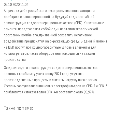
СУШКА ДРЕВЕСИНЫ
ПЕРСОНЫ
КОНТАКТЫ
РЕКЛАМА
05.10.2020 11:04
В пресс-службе российского лесопромышленного холдинга
ПРОИЗВОДСТВО ДРЕВЕСНЫХ ПЛИТ
МОБИЛЬНЫЕ ВЫСТАВКИ
РЕКЛАМА НА САЙТЕ
сообщили о запланированной на будущий год масштабной
ДЕРЕВЯННОЕ ДОМОСТРОЕНИЕ
ОФИЦИАЛЬНЫЕ ДЕЛЕГАЦИИ
реконструкции содорегенерационных котлов (СРК). Капитальные
ПРОИЗВОДСТВО МЕБЕЛИ
ремонты представляют собой один из этапов экологической
ПРИОРИТЕТНЫЕ ИНВЕСТПРОЕКТЫ
программы комбината, призванной сократить негативное
БИОЭНЕРГЕТИКА
RUSSIAN FORESTRY REVIEW
воздействие предприятия на окружающую среду. В данный момент
ЦБП
ГАЗЕТА ЛЕСПРОМФОРУМ
на ЦБК поступают крупногабаритные узловые элементы для
котлоагрегатов, часть оборудования находится на стадии
ИНСТРУМЕНТ И МАТЕРИАЛЫ
БИБЛИОТЕКА СПЕЦИАЛИСТА
производства.
Ожидается, что реконструкция содорегенерационных котлов
позволит комбинату уже к концу 2021 года улучшить
производственные процессы и снизить нагрузку на экологию.
Степень газоулавливания новых электрофильтров на СРК-2 и СРК-3
приблизится к показателям СРК-4 и составит около 99,97%.
Также по теме: