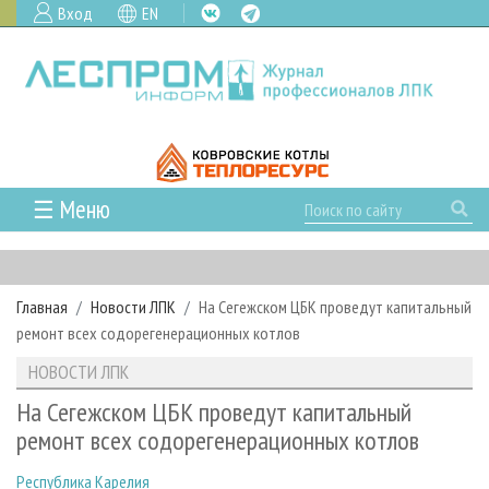
Вход
EN
☰ Меню
ГЛАВНАЯ
РУБРИКИ И ТЕМЫ
Главная
Новости ЛПК
На Сегежском ЦБК проведут капитальный
РУБРИКИ ЖУРНАЛА
НОВОСТИ
ремонт всех содорегенерационных котлов
ЛЕСНОЕ ХОЗЯЙСТВО
КАЛЕНДАРЬ СОБЫТИЙ
ПРОЕКТЫ ЛПИ
НОВОСТИ ЛПК
ЛЕСОЗАГОТОВКА
НОВОСТИ ЛПК
АНАЛИТИКА
АРХИВ
На Сегежском ЦБК проведут капитальный
ЛЕСОПИЛЕНИЕ
НОВОСТИ ЖУРНАЛА
ПРЕДПРИЯТИЯ ЛПК
АРХИВ ЖУРНАЛОВ
ремонт всех содорегенерационных котлов
О ЖУРНАЛЕ
ДЕРЕВООБРАБОТКА
НОВОСТИ КОМПАНИЙ
ЛЕСНЫЕ РЕГИОНЫ РОССИИ
СТАТЬИ
ПОДПИСКА
РЕКЛАМОДАТЕЛЯМ
Республика Карелия