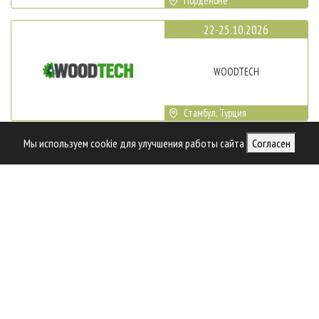
Порденоне
22-25.10.2026
WOODTECH
Стамбул, Турция
Мы используем cookie для улучшения работы сайта
Согласен
Смотреть все
Подписка
Рекламодателям
Архив журналов
Контакты