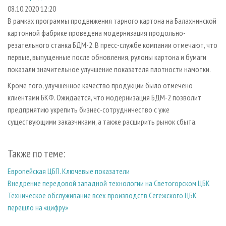
СУШКА ДРЕВЕСИНЫ
ПЕРСОНЫ
КОНТАКТЫ
РЕКЛАМА
08.10.2020 12:20
В рамках программы продвижения тарного картона на Балахнинской
ПРОИЗВОДСТВО ДРЕВЕСНЫХ ПЛИТ
МОБИЛЬНЫЕ ВЫСТАВКИ
РЕКЛАМА НА САЙТЕ
картонной фабрике проведена модернизация продольно-
ДЕРЕВЯННОЕ ДОМОСТРОЕНИЕ
ОФИЦИАЛЬНЫЕ ДЕЛЕГАЦИИ
резательного станка БДМ-2. В пресс-службе компании отмечают, что
ПРОИЗВОДСТВО МЕБЕЛИ
первые, выпущенные после обновления, рулоны картона и бумаги
ПРИОРИТЕТНЫЕ ИНВЕСТПРОЕКТЫ
показали значительное улучшение показателя плотности намотки.
БИОЭНЕРГЕТИКА
RUSSIAN FORESTRY REVIEW
Кроме того, улучшенное качество продукции было отмечено
ЦБП
ГАЗЕТА ЛЕСПРОМФОРУМ
клиентами БКФ. Ожидается, что модернизация БДМ-2 позволит
ИНСТРУМЕНТ И МАТЕРИАЛЫ
БИБЛИОТЕКА СПЕЦИАЛИСТА
предприятию укрепить бизнес-сотрудничество с уже
существующими заказчиками, а также расширить рынок сбыта.
Также по теме:
Европейская ЦБП. Ключевые показатели
Внедрение передовой западной технологии на Светогорском ЦБК
Техническое обслуживание всех производств Сегежского ЦБК
перешло на «цифру»