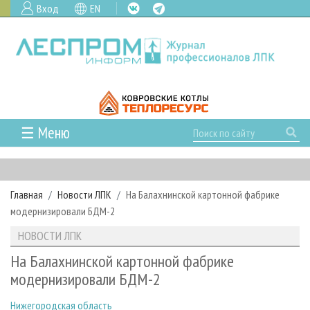
Вход
EN
☰ Меню
ГЛАВНАЯ
РУБРИКИ И ТЕМЫ
Главная
Новости ЛПК
На Балахнинской картонной фабрике
РУБРИКИ ЖУРНАЛА
НОВОСТИ
модернизировали БДМ-2
ЛЕСНОЕ ХОЗЯЙСТВО
КАЛЕНДАРЬ СОБЫТИЙ
ПРОЕКТЫ ЛПИ
НОВОСТИ ЛПК
ЛЕСОЗАГОТОВКА
НОВОСТИ ЛПК
АНАЛИТИКА
АРХИВ
На Балахнинской картонной фабрике
ЛЕСОПИЛЕНИЕ
НОВОСТИ ЖУРНАЛА
ПРЕДПРИЯТИЯ ЛПК
АРХИВ ЖУРНАЛОВ
модернизировали БДМ-2
О ЖУРНАЛЕ
ДЕРЕВООБРАБОТКА
НОВОСТИ КОМПАНИЙ
ЛЕСНЫЕ РЕГИОНЫ РОССИИ
СТАТЬИ
ПОДПИСКА
РЕКЛАМОДАТЕЛЯМ
Нижегородская область