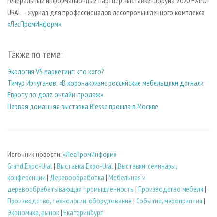
Генеральный информационный партнер выставки-форума 2020 EXPO-
URAL – журнал для профессионалов лесопромышленного комплекса
«ЛесПромИнформ»
.
Также по теме:
Экология VS маркетинг: кто кого?
Тимур Иртуганов: «В коронакризис российские мебельщики догнали
Европу по доле онлайн-продаж»
Первая домашняя выставка Biesse прошла в Москве
Источник новости:
«ЛесПромИнформ»
Grand Expo-Ural
|
Выставка Expo-Ural
|
Выставки, семинары,
конференции
|
Деревообработка
|
Мебельная и
деревообрабатывающая промышленность
|
Производство мебели
|
Производство, технологии, оборудование
|
События, мероприятия
|
Экономика, рынок
|
Екатеринбург