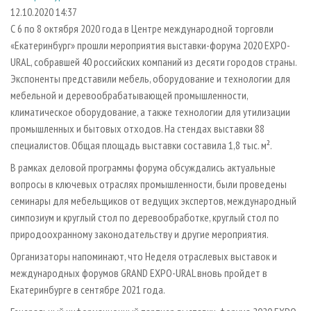
СУШКА ДРЕВЕСИНЫ
ПЕРСОНЫ
КОНТАКТЫ
РЕКЛАМА
12.10.2020 14:37
С 6 по 8 октября 2020 года в Центре международной торговли
ПРОИЗВОДСТВО ДРЕВЕСНЫХ ПЛИТ
МОБИЛЬНЫЕ ВЫСТАВКИ
РЕКЛАМА НА САЙТЕ
«Екатеринбург» прошли мероприятия выставки-форума 2020 EXPO-
ДЕРЕВЯННОЕ ДОМОСТРОЕНИЕ
ОФИЦИАЛЬНЫЕ ДЕЛЕГАЦИИ
URAL, собравшей 40 российских компаний из десяти городов страны.
ПРОИЗВОДСТВО МЕБЕЛИ
Экспоненты представили мебель, оборудование и технологии для
ПРИОРИТЕТНЫЕ ИНВЕСТПРОЕКТЫ
мебельной и деревообрабатывающей промышленности,
БИОЭНЕРГЕТИКА
RUSSIAN FORESTRY REVIEW
климатическое оборудование, а также технологии для утилизации
ЦБП
ГАЗЕТА ЛЕСПРОМФОРУМ
промышленных и бытовых отходов. На стендах выставки 88
специалистов. Общая площадь выставки составила 1,8 тыс. м².
ИНСТРУМЕНТ И МАТЕРИАЛЫ
БИБЛИОТЕКА СПЕЦИАЛИСТА
В рамках деловой программы форума обсуждались актуальные
вопросы в ключевых отраслях промышленности, были проведены
семинары для мебельщиков от ведущих экспертов, международный
симпозиум и круглый стол по деревообработке, круглый стол по
природоохранному законодательству и другие мероприятия.
Организаторы напоминают, что Неделя отраслевых выставок и
международных форумов GRAND EXPO-URAL вновь пройдет в
Екатеринбурге в сентябре 2021 года.