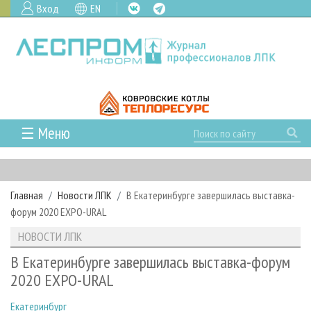
Вход
EN
☰ Меню
ГЛАВНАЯ
РУБРИКИ И ТЕМЫ
Главная
Новости ЛПК
В Екатеринбурге завершилась выставка-
РУБРИКИ ЖУРНАЛА
НОВОСТИ
форум 2020 EXPO-URAL
ЛЕСНОЕ ХОЗЯЙСТВО
КАЛЕНДАРЬ СОБЫТИЙ
ПРОЕКТЫ ЛПИ
НОВОСТИ ЛПК
ЛЕСОЗАГОТОВКА
НОВОСТИ ЛПК
АНАЛИТИКА
АРХИВ
В Екатеринбурге завершилась выставка-форум
ЛЕСОПИЛЕНИЕ
НОВОСТИ ЖУРНАЛА
ПРЕДПРИЯТИЯ ЛПК
АРХИВ ЖУРНАЛОВ
2020 EXPO-URAL
О ЖУРНАЛЕ
ДЕРЕВООБРАБОТКА
НОВОСТИ КОМПАНИЙ
ЛЕСНЫЕ РЕГИОНЫ РОССИИ
СТАТЬИ
ПОДПИСКА
РЕКЛАМОДАТЕЛЯМ
Екатеринбург