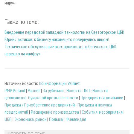
миру».
Также по теме:
Внедрение передовой западной технологии на Светогорском ЦБК
Юрий Лахтиков: к бизнесу наконец-то повернулись лицом!
Техническое обслуживание всех производств Сегежского ЦБК
перешло на «цифру»
Источник новости:
По информации Valmet
PMP Poland
|
Valmet
|
За рубежом
|
Новости ЦБП
|
Новости
целлюлозно-бумажной промышленности
|
Предприятия, компании
|
Продажа / Приобретение предприятий
|
Продажа и покупка
предприятий
|
Расширение производства
|
События, мероприятия
|
ЦБП
|
Экономика, рынок
|
Польша
|
Финляндия
НОВОСТИ ПО ТЕМЕ