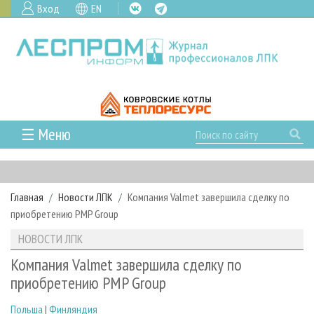
Вход
EN
☰ Меню
ГЛАВНАЯ
РУБРИКИ И ТЕМЫ
Главная
Новости ЛПК
Компания Valmet завершила сделку по
РУБРИКИ ЖУРНАЛА
НОВОСТИ
приобретению PMP Group
ЛЕСНОЕ ХОЗЯЙСТВО
КАЛЕНДАРЬ СОБЫТИЙ
ПРОЕКТЫ ЛПИ
НОВОСТИ ЛПК
ЛЕСОЗАГОТОВКА
НОВОСТИ ЛПК
АНАЛИТИКА
АРХИВ
Компания Valmet завершила сделку по
ЛЕСОПИЛЕНИЕ
НОВОСТИ ЖУРНАЛА
ПРЕДПРИЯТИЯ ЛПК
АРХИВ ЖУРНАЛОВ
приобретению PMP Group
О ЖУРНАЛЕ
ДЕРЕВООБРАБОТКА
НОВОСТИ КОМПАНИЙ
ЛЕСНЫЕ РЕГИОНЫ РОССИИ
СТАТЬИ
ПОДПИСКА
РЕКЛАМОДАТЕЛЯМ
Польша
|
Финляндия