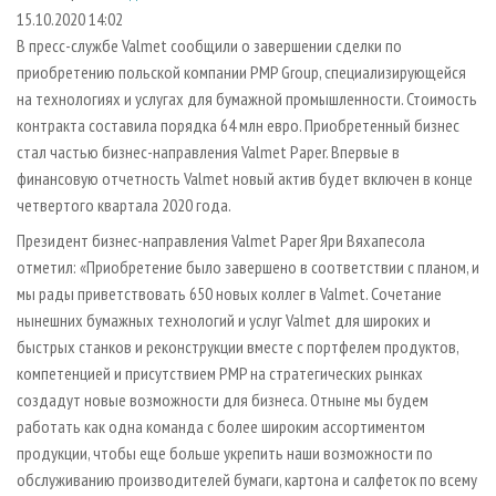
СУШКА ДРЕВЕСИНЫ
ПЕРСОНЫ
КОНТАКТЫ
РЕКЛАМА
15.10.2020 14:02
В пресс-службе Valmet сообщили о завершении сделки по
ПРОИЗВОДСТВО ДРЕВЕСНЫХ ПЛИТ
МОБИЛЬНЫЕ ВЫСТАВКИ
РЕКЛАМА НА САЙТЕ
приобретению польской компании PMP Group, специализирующейся
ДЕРЕВЯННОЕ ДОМОСТРОЕНИЕ
ОФИЦИАЛЬНЫЕ ДЕЛЕГАЦИИ
на технологиях и услугах для бумажной промышленности. Стоимость
ПРОИЗВОДСТВО МЕБЕЛИ
контракта составила порядка 64 млн евро. Приобретенный бизнес
ПРИОРИТЕТНЫЕ ИНВЕСТПРОЕКТЫ
стал частью бизнес-направления Valmet Paper. Впервые в
БИОЭНЕРГЕТИКА
RUSSIAN FORESTRY REVIEW
финансовую отчетность Valmet новый актив будет включен в конце
ЦБП
ГАЗЕТА ЛЕСПРОМФОРУМ
четвертого квартала 2020 года.
ИНСТРУМЕНТ И МАТЕРИАЛЫ
БИБЛИОТЕКА СПЕЦИАЛИСТА
Президент бизнес-направления Valmet Paper Яри Вяхапесола
отметил: «Приобретение было завершено в соответствии с планом, и
мы рады приветствовать 650 новых коллег в Valmet. Сочетание
нынешних бумажных технологий и услуг Valmet для широких и
быстрых станков и реконструкции вместе с портфелем продуктов,
компетенцией и присутствием PMP на стратегических рынках
создадут новые возможности для бизнеса. Отныне мы будем
работать как одна команда с более широким ассортиментом
продукции, чтобы еще больше укрепить наши возможности по
обслуживанию производителей бумаги, картона и салфеток по всему