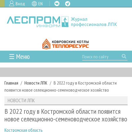
Вход
EN
☰ Меню
ГЛАВНАЯ
РУБРИКИ И ТЕМЫ
Главная
Новости ЛПК
В 2022 году в Костромской области
РУБРИКИ ЖУРНАЛА
НОВОСТИ
появится новое селекционно-семеноводческое хозяйство
ЛЕСНОЕ ХОЗЯЙСТВО
КАЛЕНДАРЬ СОБЫТИЙ
ПРОЕКТЫ ЛПИ
НОВОСТИ ЛПК
ЛЕСОЗАГОТОВКА
НОВОСТИ ЛПК
АНАЛИТИКА
АРХИВ
В 2022 году в Костромской области появится
ЛЕСОПИЛЕНИЕ
НОВОСТИ ЖУРНАЛА
ПРЕДПРИЯТИЯ ЛПК
АРХИВ ЖУРНАЛОВ
новое селекционно-семеноводческое хозяйство
О ЖУРНАЛЕ
ДЕРЕВООБРАБОТКА
НОВОСТИ КОМПАНИЙ
ЛЕСНЫЕ РЕГИОНЫ РОССИИ
СТАТЬИ
ПОДПИСКА
РЕКЛАМОДАТЕЛЯМ
Костромская область