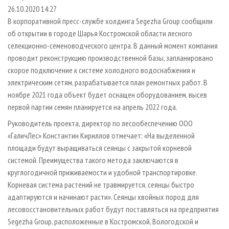
СУШКА ДРЕВЕСИНЫ
ПЕРСОНЫ
КОНТАКТЫ
РЕКЛАМА
26.10.2020 14:27
В корпоративной пресс-службе холдинга Segezha Group сообщили
ПРОИЗВОДСТВО ДРЕВЕСНЫХ ПЛИТ
МОБИЛЬНЫЕ ВЫСТАВКИ
РЕКЛАМА НА САЙТЕ
об открытии в городе Шарья Костромской области лесного
ДЕРЕВЯННОЕ ДОМОСТРОЕНИЕ
ОФИЦИАЛЬНЫЕ ДЕЛЕГАЦИИ
селекционно-семеноводческого центра. В данный момент компания
ПРОИЗВОДСТВО МЕБЕЛИ
проводит реконструкцию производственной базы, запланировано
ПРИОРИТЕТНЫЕ ИНВЕСТПРОЕКТЫ
скорое подключение к системе холодного водоснабжения и
БИОЭНЕРГЕТИКА
RUSSIAN FORESTRY REVIEW
электрическим сетям, разрабатывается план ремонтных работ. В
ЦБП
ГАЗЕТА ЛЕСПРОМФОРУМ
ноябре 2021 года объект будет оснащен оборудованием, высев
первой партии семян планируется на апрель 2022 года.
ИНСТРУМЕНТ И МАТЕРИАЛЫ
БИБЛИОТЕКА СПЕЦИАЛИСТА
Руководитель проекта, директор по лесообеспечению ООО
«ГаличЛес» Константин Кириллов отмечает: «На выделенной
площади будут выращиваться сеянцы с закрытой корневой
системой. Преимущества такого метода заключаются в
круглогодичной приживаемости и удобной транспортировке.
Корневая система растений не травмируется, сеянцы быстро
адаптируются и начинают расти». Сеянцы хвойных пород для
лесовосстановительных работ будут поставляться на предприятия
Segezha Group, расположенные в Костромской, Вологодской и