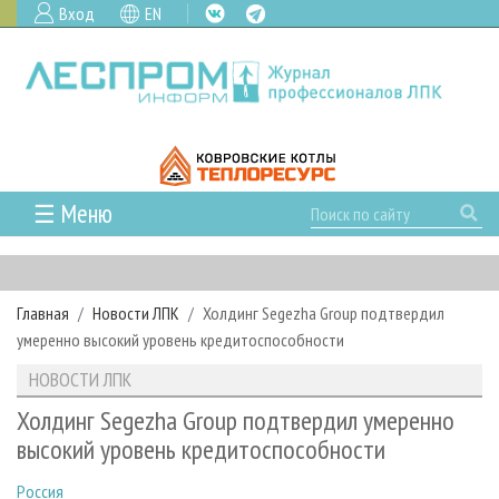
Вход
EN
☰ Меню
ГЛАВНАЯ
РУБРИКИ И ТЕМЫ
Главная
Новости ЛПК
Холдинг Segezha Group подтвердил
РУБРИКИ ЖУРНАЛА
НОВОСТИ
умеренно высокий уровень кредитоспособности
ЛЕСНОЕ ХОЗЯЙСТВО
КАЛЕНДАРЬ СОБЫТИЙ
ПРОЕКТЫ ЛПИ
НОВОСТИ ЛПК
ЛЕСОЗАГОТОВКА
НОВОСТИ ЛПК
АНАЛИТИКА
АРХИВ
Холдинг Segezha Group подтвердил умеренно
ЛЕСОПИЛЕНИЕ
НОВОСТИ ЖУРНАЛА
ПРЕДПРИЯТИЯ ЛПК
АРХИВ ЖУРНАЛОВ
высокий уровень кредитоспособности
О ЖУРНАЛЕ
ДЕРЕВООБРАБОТКА
НОВОСТИ КОМПАНИЙ
ЛЕСНЫЕ РЕГИОНЫ РОССИИ
СТАТЬИ
ПОДПИСКА
РЕКЛАМОДАТЕЛЯМ
Россия