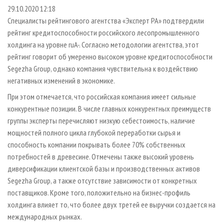
СУШКА ДРЕВЕСИНЫ
ПЕРСОНЫ
КОНТАКТЫ
РЕКЛАМА
29.10.2020 12:18
Специалисты рейтингового агентства «Эксперт РА» подтвердили
ПРОИЗВОДСТВО ДРЕВЕСНЫХ ПЛИТ
МОБИЛЬНЫЕ ВЫСТАВКИ
РЕКЛАМА НА САЙТЕ
рейтинг кредитоспособности российского лесопромышленного
ДЕРЕВЯННОЕ ДОМОСТРОЕНИЕ
ОФИЦИАЛЬНЫЕ ДЕЛЕГАЦИИ
холдинга на уровне ruA-. Согласно методологии агентства, этот
ПРОИЗВОДСТВО МЕБЕЛИ
рейтинг говорит об умеренно высоком уровне кредитоспособности
ПРИОРИТЕТНЫЕ ИНВЕСТПРОЕКТЫ
Segezha Group, однако компания чувствительна к воздействию
БИОЭНЕРГЕТИКА
RUSSIAN FORESTRY REVIEW
негативных изменений в экономике.
ЦБП
ГАЗЕТА ЛЕСПРОМФОРУМ
При этом отмечается, что российская компания имеет сильные
ИНСТРУМЕНТ И МАТЕРИАЛЫ
БИБЛИОТЕКА СПЕЦИАЛИСТА
конкурентные позиции. В числе главных конкурентных преимуществ
группы эксперты перечисляют низкую себестоимость, наличие
мощностей полного цикла глубокой переработки сырья и
способность компании покрывать более 70% собственных
потребностей в древесине. Отмечены также высокий уровень
диверсификации клиентской базы и производственных активов
Segezha Group, а также отсутствие зависимости от конкретных
поставщиков. Кроме того, положительно на бизнес-профиль
холдинга влияет то, что более двух третей ее выручки создается на
международных рынках.