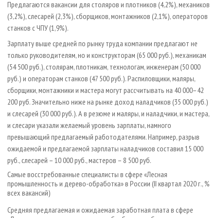
Предлагаются вакансии для столяров и плотников (4,2%), механиков
(3,2%), слесарей (2,3%), сборщиков, монтажников (2,1%), операторов
станков с ЧПУ (1,9%).
Зарплату выше средней по рынку труда компании предлагают не
только руководителям, но и конструкторам (65 000 руб.), механикам
(54 500 руб.), столярам, плотникам, технологам, инженерам (50 000
руб.) и операторам станков (47 500 руб.). Распиловщики, маляры,
сборщики, монтажники и мастера могут рассчитывать на 40 000–42
200 руб. Значительно ниже на рынке доход наладчиков (35 000 руб.)
и слесарей (30 000 руб.). А в резюме и маляры, и наладчики, и мастера,
и слесари указали желаемый уровень зарплаты, намного
превышающий предлагаемый работодателями. Например, разрыв
ожидаемой и предлагаемой зарплаты наладчиков составил 15 000
руб., слесарей – 10 000 руб., мастеров – 8 500 руб.
Самые восстребованные специалисты в сфере «Лесная
промышленность и дерево-обработка» в России (II квартал 2020 г., %
всех вакансий)
Средняя предлагаемая и ожидаемая заработная плата в сфере