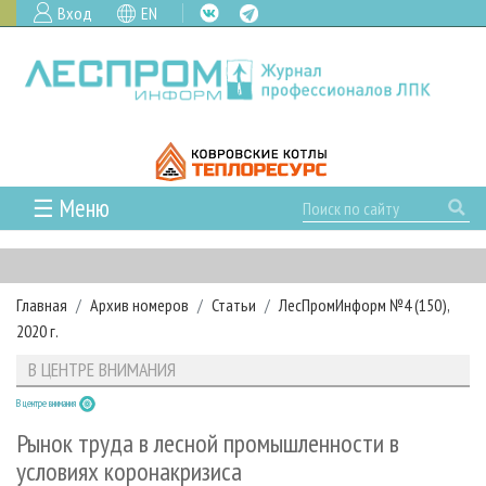
Вход
EN
☰ Меню
ГЛАВНАЯ
РУБРИКИ И ТЕМЫ
Главная
Архив номеров
Статьи
ЛесПромИнформ №4 (150),
РУБРИКИ ЖУРНАЛА
НОВОСТИ
2020 г.
ЛЕСНОЕ ХОЗЯЙСТВО
КАЛЕНДАРЬ СОБЫТИЙ
ПРОЕКТЫ ЛПИ
В ЦЕНТРЕ ВНИМАНИЯ
ЛЕСОЗАГОТОВКА
НОВОСТИ ЛПК
АНАЛИТИКА
АРХИВ
В центре внимания
ЛЕСОПИЛЕНИЕ
НОВОСТИ ЖУРНАЛА
ПРЕДПРИЯТИЯ ЛПК
АРХИВ ЖУРНАЛОВ
О ЖУРНАЛЕ
Рынок труда в лесной промышленности в
ДЕРЕВООБРАБОТКА
НОВОСТИ КОМПАНИЙ
ЛЕСНЫЕ РЕГИОНЫ РОССИИ
СТАТЬИ
условиях коронакризиса
ПОДПИСКА
РЕКЛАМОДАТЕЛЯМ