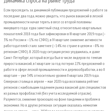
Динамика спроса на рынке труда
Если проследить за динамикой публикации предложений о работе за
последние два года, можно увидеть, что рынок вакансий в лесной
промышленности начал терять в весе со второй половины
минувшего года: едва заметный спад относительно квартальных
показателей 2018 года был зафиксирован в III квартале 2019 года (–
3% по России и –1% по СЗФО), в IV квартале снижение активности
работодателей стало заметнее (–14% по стране в целом и –8% по
регионам СЗФО). В 2020 году ситуация резко ухудшилась, и даже
Санкт-Петербург, который всегда был в числе лидеров по темпам
прироста вакансий, в I квартале за год потерял 22% предложений о
работе в сфере лесной промышленности и деревообработки, а во II
квартале – уже 34% относительно уровня II квартала 2019 года.
Северная столица в апреле – мае 2020 года возглавила рейтинг
регионов с наибольшим падением рынка вакансий для специалистов
из разных профобластей (без учета исследуемой отрасли).
Разумеется, снижение произошло на фоне пандемии и проблем в
экономике. Но в других регионах ситуация оказалась немногим
лучше: за апрель – июнь 2020 года российские компании выставили