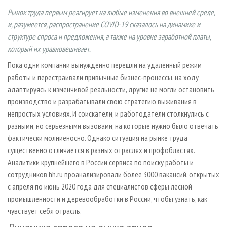
СУШКА ДРЕВЕСИНЫ
ПЕРСОНЫ
КОНТАКТЫ
РЕКЛАМА
Рынок труда первым реагирует на любые изменения во внешней среде,
ПРОИЗВОДСТВО ДРЕВЕСНЫХ ПЛИТ
МОБИЛЬНЫЕ ВЫСТАВКИ
и, разумеется, распространение COVID-19 сказалось на динамике и
РЕКЛАМА НА САЙТЕ
структуре спроса и предложения, а также на уровне заработной платы,
ДЕРЕВЯННОЕ ДОМОСТРОЕНИЕ
ОФИЦИАЛЬНЫЕ ДЕЛЕГАЦИИ
который их уравновешивает.
ПРОИЗВОДСТВО МЕБЕЛИ
ПРИОРИТЕТНЫЕ ИНВЕСТПРОЕКТЫ
Пока одни компании вынужденно перешли на удаленный режим
БИОЭНЕРГЕТИКА
RUSSIAN FORESTRY REVIEW
работы и перестраивали привычные бизнес-процессы, на ходу
адаптируясь к изменчивой реальности, другие не могли остановить
ЦБП
ГАЗЕТА ЛЕСПРОМФОРУМ
производство и разрабатывали свою стратегию выживания в
ИНСТРУМЕНТ И МАТЕРИАЛЫ
БИБЛИОТЕКА СПЕЦИАЛИСТА
непростых условиях. И соискатели, и работодатели столкнулись с
разными, но серьезными вызовами, на которые нужно было отвечать
фактически молниеносно. Однако ситуация на рынке труда
существенно отличается в разных отраслях и профобластях.
Аналитики крупнейшего в России сервиса по поиску работы и
сотрудников hh.ru проанализировали более 3000 вакансий, открытых
с апреля по июнь 2020 года для специалистов сферы лесной
промышленности и деревообработки в России, чтобы узнать, как
чувствует себя отрасль.