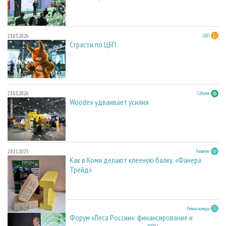
23.03.2026
ЦБП
Страсти по ЦБП
23.03.2026
События
Woodex удваивает усилия
28.11.2025
Развитие
Как в Коми делают клееную балку. «Фанера
Трейд»
28.11.2025
Регион номера
Форум «Леса России»: финансирование и