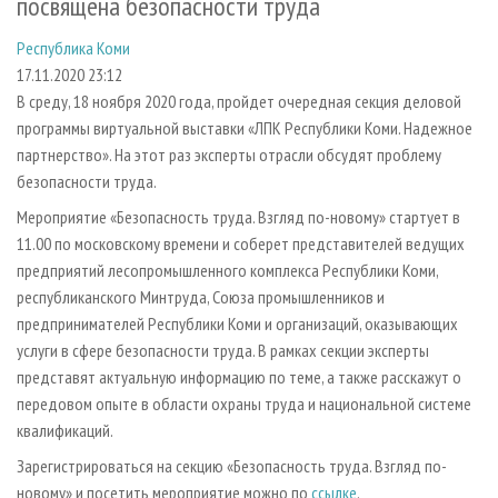
посвящена безопасности труда
СУШКА ДРЕВЕСИНЫ
ПЕРСОНЫ
КОНТАКТЫ
РЕКЛАМА
Республика Коми
ПРОИЗВОДСТВО ДРЕВЕСНЫХ ПЛИТ
МОБИЛЬНЫЕ ВЫСТАВКИ
РЕКЛАМА НА САЙТЕ
17.11.2020 23:12
ДЕРЕВЯННОЕ ДОМОСТРОЕНИЕ
ОФИЦИАЛЬНЫЕ ДЕЛЕГАЦИИ
В среду, 18 ноября 2020 года, пройдет очередная секция деловой
ПРОИЗВОДСТВО МЕБЕЛИ
ПРИОРИТЕТНЫЕ ИНВЕСТПРОЕКТЫ
программы виртуальной выставки «ЛПК Республики Коми. Надежное
партнерство». На этот раз эксперты отрасли обсудят проблему
БИОЭНЕРГЕТИКА
RUSSIAN FORESTRY REVIEW
безопасности труда.
ЦБП
ГАЗЕТА ЛЕСПРОМФОРУМ
Мероприятие «Безопасность труда. Взгляд по-новому» стартует в
ИНСТРУМЕНТ И МАТЕРИАЛЫ
БИБЛИОТЕКА СПЕЦИАЛИСТА
11.00 по московскому времени и соберет представителей ведущих
предприятий лесопромышленного комплекса Республики Коми,
республиканского Минтруда, Союза промышленников и
предпринимателей Республики Коми и организаций, оказывающих
услуги в сфере безопасности труда. В рамках секции эксперты
представят актуальную информацию по теме, а также расскажут о
передовом опыте в области охраны труда и национальной системе
квалификаций.
Зарегистрироваться на секцию «Безопасность труда. Взгляд по-
новому» и посетить мероприятие можно по
ссылке
.