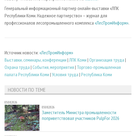
Генеральный информационный партнер онлайн-выставки «ЛПК
Республики Коми. Надежное партнерство» – журнал для
профессионалов лесопромышленного комплекса
«ЛесПромИнформ»
.
Источник новости:
«ЛесПромИнформ»
Выставки, семинары, конференции
|
ЛПК Коми
|
Организация труда
|
Охрана труда
|
События, мероприятия
|
Торгово-промышленная
палата Республики Коми
|
Условия труда
|
Республика Коми
НОВОСТИ ПО ТЕМЕ
03.08.2026
03.08.2026
Заместитель Министра промышленности
поприветствовал участников PulpFor 2026