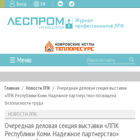
Вход
EN
☰ Меню
ГЛАВНАЯ
РУБРИКИ И ТЕМЫ
Главная
Новости ЛПК
Очередная деловая секция выставки
РУБРИКИ ЖУРНАЛА
НОВОСТИ
«ЛПК Республики Коми. Надежное партнерство» посвящена
ЛЕСНОЕ ХОЗЯЙСТВО
КАЛЕНДАРЬ СОБЫТИЙ
безопасности труда
ПРОЕКТЫ ЛПИ
ЛЕСОЗАГОТОВКА
НОВОСТИ ЛПК
АНАЛИТИКА
НОВОСТИ ЛПК
АРХИВ
ЛЕСОПИЛЕНИЕ
НОВОСТИ ЖУРНАЛА
ПРЕДПРИЯТИЯ ЛПК
АРХИВ ЖУРНАЛОВ
Очередная деловая секция выставки «ЛПК
О ЖУРНАЛЕ
Республики Коми. Надежное партнерство»
ДЕРЕВООБРАБОТКА
НОВОСТИ КОМПАНИЙ
ЛЕСНЫЕ РЕГИОНЫ РОССИИ
СТАТЬИ
ПОДПИСКА
РЕКЛАМОДАТЕЛЯМ