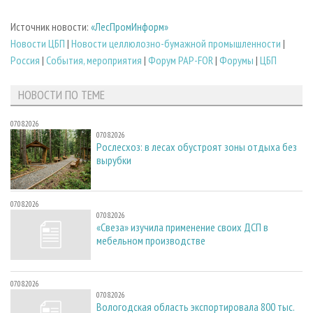
Источник новости:
«ЛесПромИнформ»
Новости ЦБП
|
Новости целлюлозно-бумажной промышленности
|
Россия
|
События, мероприятия
|
Форум PAP-FOR
|
Форумы
|
ЦБП
НОВОСТИ ПО ТЕМЕ
07.08.2026
07.08.2026
Рослесхоз: в лесах обустроят зоны отдыха без
вырубки
07.08.2026
07.08.2026
«Свеза» изучила применение своих ДСП в
мебельном производстве
07.08.2026
07.08.2026
Вологодская область экспортировала 800 тыс.