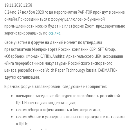
СУШКА ДРЕВЕСИНЫ
ПЕРСОНЫ
КОНТАКТЫ
РЕКЛАМА
19.11.2020 12:38
С 24 по 27 ноября 2020 года мероприятия PAP-FOR пройдут в режиме
ПРОИЗВОДСТВО ДРЕВЕСНЫХ ПЛИТ
МОБИЛЬНЫЕ ВЫСТАВКИ
РЕКЛАМА НА САЙТЕ
онлайн. Присоединиться к форуму целлюлозно-бумажной
ДЕРЕВЯННОЕ ДОМОСТРОЕНИЕ
ОФИЦИАЛЬНЫЕ ДЕЛЕГАЦИИ
промышленности можно будет на платформе Zoom, предварительно
ПРОИЗВОДСТВО МЕБЕЛИ
зарегистрировавшись по
ссылке
.
ПРИОРИТЕТНЫЕ ИНВЕСТПРОЕКТЫ
БИОЭНЕРГЕТИКА
Свое участие в форуме на данный момент подтвердили
RUSSIAN FORESTRY REVIEW
представители Минпромторга России, компаний CEPI, SFT Group,
ЦБП
ГАЗЕТА ЛЕСПРОМФОРУМ
«Сбербанк», «Монди СЛПК», Andritz, Архангельского ЦБК, ассоциации
ИНСТРУМЕНТ И МАТЕРИАЛЫ
БИБЛИОТЕКА СПЕЦИАЛИСТА
«Лига переработчиков макулатуры», Российского экспортного
центра, разработчиков Voith Paper Technology Russia, CADMATIC и
других организации.
В рамках форума запланированы следующие мероприятия:
пленарное заседание «Конкурентоспособность российской
ЦБП. Инвестиции и модернизация»;
сессия «Энергоэффективность и биоэнергетика»;
сессия «Новые и усовершенствованные продукты и материалы
в ЦБП»;