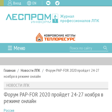
Вход
EN
☰ Меню
ГЛАВНАЯ
РУБРИКИ И ТЕМЫ
Главная
Новости ЛПК
Форум PAP-FOR 2020 пройдет 24-27
РУБРИКИ ЖУРНАЛА
НОВОСТИ
ноября в режиме онлайн
ЛЕСНОЕ ХОЗЯЙСТВО
КАЛЕНДАРЬ СОБЫТИЙ
ПРОЕКТЫ ЛПИ
НОВОСТИ ЛПК
ЛЕСОЗАГОТОВКА
НОВОСТИ ЛПК
АНАЛИТИКА
АРХИВ
Форум PAP-FOR 2020 пройдет 24-27 ноября в
ЛЕСОПИЛЕНИЕ
НОВОСТИ ЖУРНАЛА
ПРЕДПРИЯТИЯ ЛПК
АРХИВ ЖУРНАЛОВ
режиме онлайн
О ЖУРНАЛЕ
ДЕРЕВООБРАБОТКА
НОВОСТИ КОМПАНИЙ
ЛЕСНЫЕ РЕГИОНЫ РОССИИ
СТАТЬИ
ПОДПИСКА
РЕКЛАМОДАТЕЛЯМ
Россия