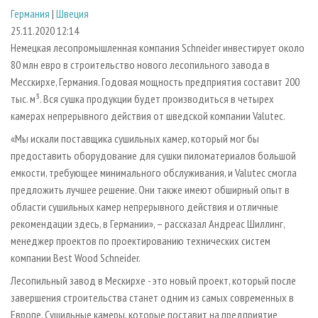
СУШКА ДРЕВЕСИНЫ
ПЕРСОНЫ
КОНТАКТЫ
РЕКЛАМА
Германия
|
Швеция
25.11.2020 12:14
ПРОИЗВОДСТВО ДРЕВЕСНЫХ ПЛИТ
МОБИЛЬНЫЕ ВЫСТАВКИ
РЕКЛАМА НА САЙТЕ
Немецкая лесопромышленная компания Schneider инвестирует около
ДЕРЕВЯННОЕ ДОМОСТРОЕНИЕ
ОФИЦИАЛЬНЫЕ ДЕЛЕГАЦИИ
80 млн евро в строительство нового лесопильного завода в
ПРОИЗВОДСТВО МЕБЕЛИ
ПРИОРИТЕТНЫЕ ИНВЕСТПРОЕКТЫ
Месскирхе, Германия. Годовая мощность предприятия составит 200
тыс. м³. Вся сушка продукции будет производиться в четырех
БИОЭНЕРГЕТИКА
RUSSIAN FORESTRY REVIEW
камерах непрерывного действия от шведской компании Valutec.
ЦБП
ГАЗЕТА ЛЕСПРОМФОРУМ
«Мы искали поставщика сушильных камер, который мог бы
ИНСТРУМЕНТ И МАТЕРИАЛЫ
БИБЛИОТЕКА СПЕЦИАЛИСТА
предоставить оборудование для сушки пиломатериалов большой
емкости, требующее минимального обслуживания, и Valutec смогла
предложить лучшее решение. Они также имеют обширный опыт в
области сушильных камер непрерывного действия и отличные
рекомендации здесь, в Германии», – рассказал Андреас Шиллинг,
менеджер проектов по проектированию технических систем
компании Best Wood Schneider.
Лесопильный завод в Мескирхе - это новый проект, который после
завершения строительства станет одним из самых современных в
Европе. Сушильные камеры, которые поставит на предприятие