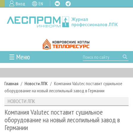
Вход
EN
☰ Меню
ГЛАВНАЯ
РУБРИКИ И ТЕМЫ
Главная
Новости ЛПК
Компания Valutec поставит сушильное
РУБРИКИ ЖУРНАЛА
НОВОСТИ
оборудование на новый лесопильный завод в Германии
ЛЕСНОЕ ХОЗЯЙСТВО
КАЛЕНДАРЬ СОБЫТИЙ
ПРОЕКТЫ ЛПИ
НОВОСТИ ЛПК
ЛЕСОЗАГОТОВКА
НОВОСТИ ЛПК
АНАЛИТИКА
АРХИВ
Компания Valutec поставит сушильное
ЛЕСОПИЛЕНИЕ
НОВОСТИ ЖУРНАЛА
ПРЕДПРИЯТИЯ ЛПК
АРХИВ ЖУРНАЛОВ
оборудование на новый лесопильный завод в
О ЖУРНАЛЕ
Германии
ДЕРЕВООБРАБОТКА
НОВОСТИ КОМПАНИЙ
ЛЕСНЫЕ РЕГИОНЫ РОССИИ
СТАТЬИ
ПОДПИСКА
РЕКЛАМОДАТЕЛЯМ