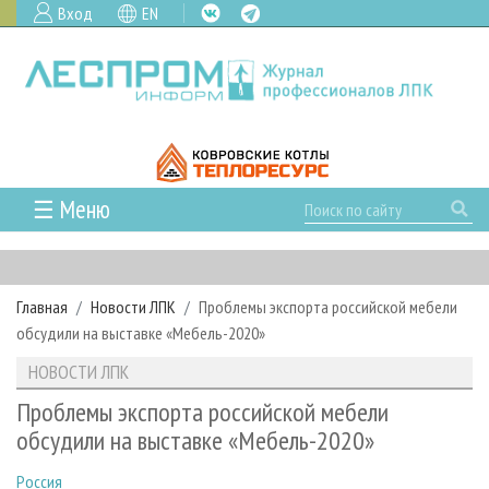
Вход
EN
☰ Меню
ГЛАВНАЯ
РУБРИКИ И ТЕМЫ
Главная
Новости ЛПК
Проблемы экспорта российской мебели
РУБРИКИ ЖУРНАЛА
НОВОСТИ
обсудили на выставке «Мебель-2020»
ЛЕСНОЕ ХОЗЯЙСТВО
КАЛЕНДАРЬ СОБЫТИЙ
ПРОЕКТЫ ЛПИ
НОВОСТИ ЛПК
ЛЕСОЗАГОТОВКА
НОВОСТИ ЛПК
АНАЛИТИКА
АРХИВ
Проблемы экспорта российской мебели
ЛЕСОПИЛЕНИЕ
НОВОСТИ ЖУРНАЛА
ПРЕДПРИЯТИЯ ЛПК
АРХИВ ЖУРНАЛОВ
обсудили на выставке «Мебель-2020»
О ЖУРНАЛЕ
ДЕРЕВООБРАБОТКА
НОВОСТИ КОМПАНИЙ
ЛЕСНЫЕ РЕГИОНЫ РОССИИ
СТАТЬИ
ПОДПИСКА
РЕКЛАМОДАТЕЛЯМ
Россия