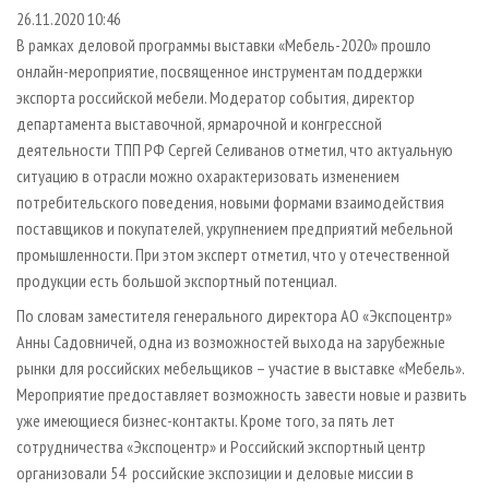
СУШКА ДРЕВЕСИНЫ
ПЕРСОНЫ
КОНТАКТЫ
РЕКЛАМА
26.11.2020 10:46
В рамках деловой программы выставки «Мебель-2020» прошло
ПРОИЗВОДСТВО ДРЕВЕСНЫХ ПЛИТ
МОБИЛЬНЫЕ ВЫСТАВКИ
РЕКЛАМА НА САЙТЕ
онлайн-мероприятие, посвященное инструментам поддержки
ДЕРЕВЯННОЕ ДОМОСТРОЕНИЕ
ОФИЦИАЛЬНЫЕ ДЕЛЕГАЦИИ
экспорта российской мебели. Модератор события, директор
ПРОИЗВОДСТВО МЕБЕЛИ
департамента выставочной, ярмарочной и конгрессной
ПРИОРИТЕТНЫЕ ИНВЕСТПРОЕКТЫ
деятельности ТПП РФ Сергей Селиванов отметил, что актуальную
БИОЭНЕРГЕТИКА
RUSSIAN FORESTRY REVIEW
ситуацию в отрасли можно охарактеризовать изменением
ЦБП
ГАЗЕТА ЛЕСПРОМФОРУМ
потребительского поведения, новыми формами взаимодействия
поставщиков и покупателей, укрупнением предприятий мебельной
ИНСТРУМЕНТ И МАТЕРИАЛЫ
БИБЛИОТЕКА СПЕЦИАЛИСТА
промышленности. При этом эксперт отметил, что у отечественной
продукции есть большой экспортный потенциал.
По словам заместителя генерального директора АО «Экспоцентр»
Анны Садовничей, одна из возможностей выхода на зарубежные
рынки для российских мебельщиков – участие в выставке «Мебель».
Мероприятие предоставляет возможность завести новые и развить
уже имеющиеся бизнес-контакты. Кроме того, за пять лет
сотрудничества «Экспоцентр» и Российский экспортный центр
организовали 54 российские экспозиции и деловые миссии в