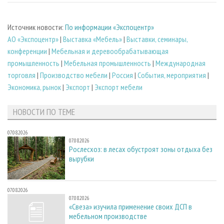
Источник новости:
По информации «Экспоцентр»
АО «Экспоцентр»
|
Выставка «Мебель»
|
Выставки, семинары,
конференции
|
Мебельная и деревообрабатывающая
промышленность
|
Мебельная промышленность
|
Международная
торговля
|
Производство мебели
|
Россия
|
События, мероприятия
|
Экономика, рынок
|
Экспорт
|
Экспорт мебели
НОВОСТИ ПО ТЕМЕ
07.08.2026
07.08.2026
Рослесхоз: в лесах обустроят зоны отдыха без
вырубки
07.08.2026
07.08.2026
«Свеза» изучила применение своих ДСП в
мебельном производстве